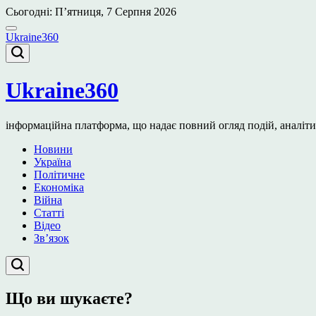
Перейти
Сьогодні: П’ятниця, 7 Серпня 2026
до
вмісту
Ukraine360
Ukraine360
інформаційна платформа, що надає повний огляд подій, аналітичн
Новини
Україна
Політичне
Економіка
Війна
Статті
Відео
Зв’язок
Що ви шукаєте?