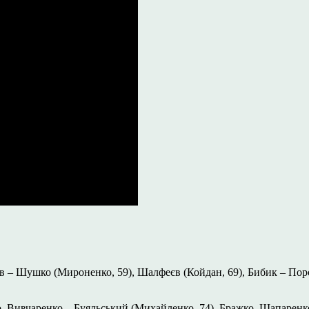
в – Шушко (Мироненко, 59), Шалфеєв (Койдан, 69), Бибик – Поро
вко, Вивчаренко – Буяльський (Михайленко, 74), Бражко, Шапарен