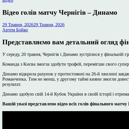
Відео
у
Відео голів матчу Чернігів – Динамо
29 Травня, 2026
29 Травня, 2026
Артем Бойко
Представляємо вам детальний огляд фін
У середу, 20 травня, Чернігів і Динамо зустрілися у фінальній г
Команда з Києва змогла здобути трофей, перемігши свого суперн
Динамо відкрила рахунок у протистоянні на 26-й хвилині завдяк
Романченка. Тим не менш, у другому таймі кияни змогли довес
результат.
Динамо здобуло свій 14-й Кубок України в своїй історії і отрим
Вашій увазі представлено відео всіх голів фінального матчу