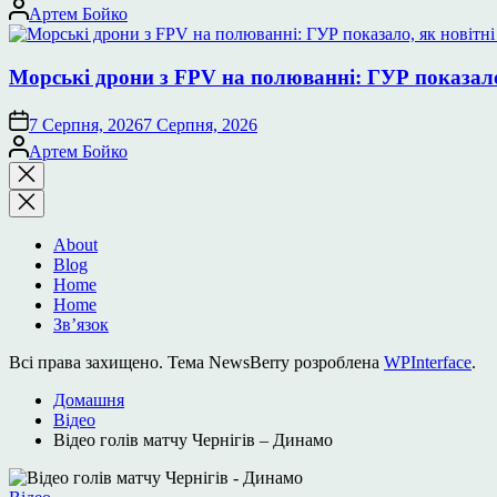
Опубліковано
Артем Бойко
Морські дрони з FPV на полюванні: ГУР показало
7 Серпня, 2026
7 Серпня, 2026
Опубліковано
Артем Бойко
Закрити
пошук
About
Blog
Home
Home
Зв’язок
Всі права захищено. Тема NewsBerry розроблена
WPInterface
.
Домашня
Відео
Відео голів матчу Чернігів – Динамо
Опублікувати