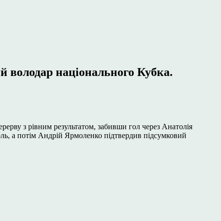
й володар національного Кубка.
ерерву з рівним результатом, забивши гол через Анатолія
бль, а потім Андрій Ярмоленко підтвердив підсумковий