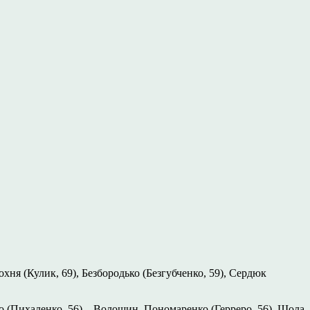
хня (Кулик, 69), Безбородько (Безгубченко, 59), Сердюк
ко (Пихаленко, 56) – Волошин, Пономаренко (Герреро, 56), Шола