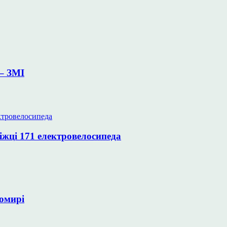
– ЗМІ
іжці 171 електровелосипеда
томирі