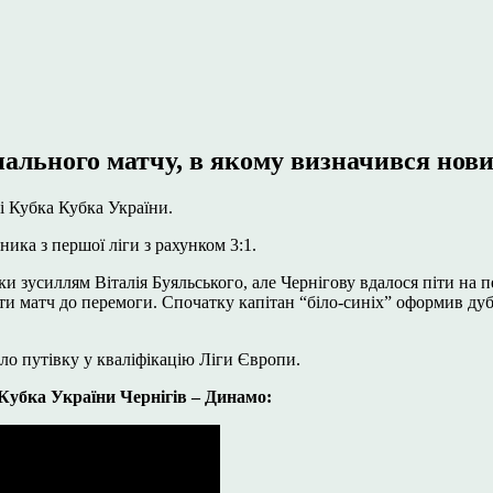
ального матчу, в якому визначився нови
рі Кубка Кубка України.
ика з першої ліги з рахунком 3:1.
и зусиллям Віталія Буяльського, але Чернігову вдалося піти на п
ти матч до перемоги. Спочатку капітан “біло-синіх” оформив ду
ало путівку у кваліфікацію Ліги Європи.
 Кубка України Чернігів – Динамо: