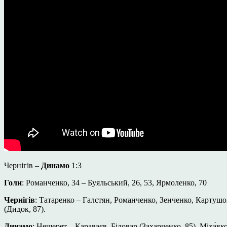
Чернігів –
Динамо
1:3
Голи
: Романченко, 34 – Буяльський, 26, 53, Ярмоленко, 70
Чернігів
: Татаренко – Галстян, Романченко, Зенченко, Картушо
(Дидок, 87).
Динамо
: Нещерет – Караваєв, Біловар (Захарченко, 85), Міха́