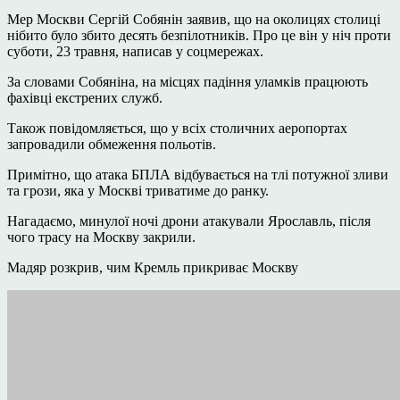
Мер Москви Сергій Собянін заявив, що на околицях столиці
нібито було збито десять безпілотників. Про це він у ніч проти
суботи, 23 травня, написав у соцмережах.
За словами Собяніна, на місцях падіння уламків працюють
фахівці екстрених служб.
Також повідомляється, що у всіх столичних аеропортах
запровадили обмеження польотів.
Примітно, що атака БПЛА відбувається на тлі потужної зливи
та грози, яка у Москві триватиме до ранку.
Нагадаємо, минулої ночі дрони атакували Ярославль, після
чого трасу на Москву закрили.
Мадяр розкрив, чим Кремль прикриває Москву