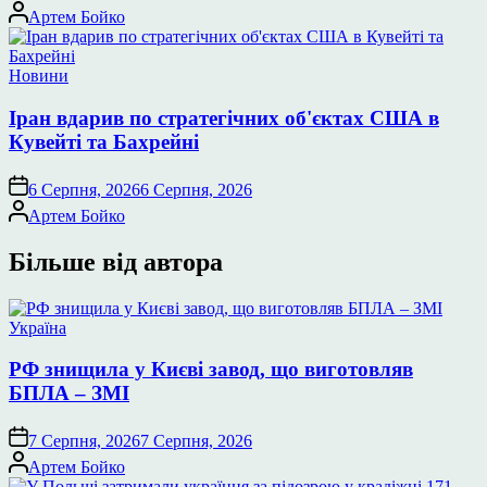
Опубліковано
Артем Бойко
Опублікувати
Новини
у
Іран вдарив по стратегічних об'єктах США в
Кувейті та Бахрейні
6 Серпня, 2026
6 Серпня, 2026
Опубліковано
Артем Бойко
Більше від автора
Опублікувати
Україна
у
РФ знищила у Києві завод, що виготовляв
БПЛА – ЗМІ
7 Серпня, 2026
7 Серпня, 2026
Опубліковано
Артем Бойко