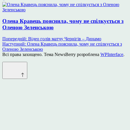
Олена Кравець пояснила, чому не спілкується з
Оленою Зеленською
Навігація
Попередній:
Відео голів матчу Чернігів – Динамо
Наступний:
Олена Кравець пояснила, чому не спілкується з
записів
Оленою Зеленською
Всі права захищено. Тема NewsBerry розроблена
WPInterface
.