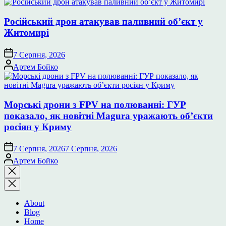
Російський дрон атакував паливний об’єкт у
Житомирі
7 Серпня, 2026
Опубліковано
Артем Бойко
Морські дрони з FPV на полюванні: ГУР
показало, як новітні Magura уражають об’єкти
росіян у Криму
7 Серпня, 2026
7 Серпня, 2026
Опубліковано
Артем Бойко
Закрити
пошук
About
Blog
Home