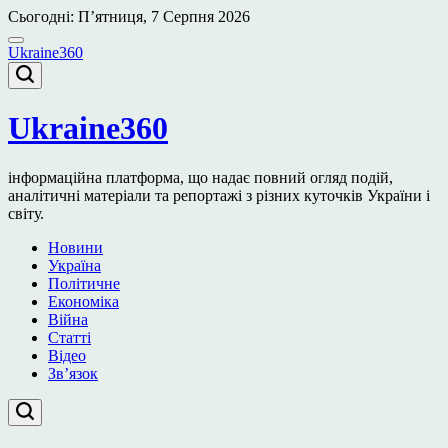
Перейти
Сьогодні: П’ятниця, 7 Серпня 2026
до
вмісту
Ukraine360
Ukraine360
інформаційна платформа, що надає повний огляд подій,
аналітичні матеріали та репортажі з різних куточків України і
світу.
Новини
Україна
Політичне
Економіка
Війна
Статті
Відео
Зв’язок