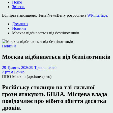
Home
Зв’язок
Всі права захищено. Тема NewsBerry розроблена
WPInterface
.
Домашня
Новини
Москва відбивається від безпілотників
Опублікувати
Новини
у
Москва відбивається від безпілотників
29 Травня, 2026
29 Травня, 2026
Артем Бойко
ППО Москви (архівне фото)
Російську столицю на тлі сильної
грози атакують БПЛА. Місцева влада
повідомляє про нібито збиття десятка
дронів.