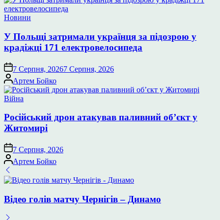
Опублікувати
Новини
у
У Польщі затримали українця за підозрою у
крадіжці 171 електровелосипеда
7 Серпня, 2026
7 Серпня, 2026
Опубліковано
Артем Бойко
Опублікувати
Війна
у
Російський дрон атакував паливний об’єкт у
Житомирі
7 Серпня, 2026
Опубліковано
Артем Бойко
Відео голів матчу Чернігів – Динамо