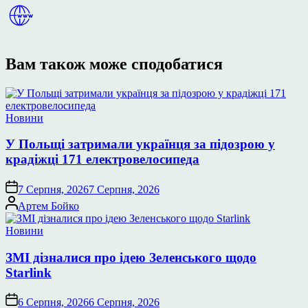
Вам також може сподобатися
Опублікувати
Новини
у
У Польщі затримали українця за підозрою у
крадіжці 171 електровелосипеда
7 Серпня, 2026
7 Серпня, 2026
Опубліковано
Артем Бойко
Опублікувати
Новини
у
ЗМІ дізналися про ідею Зеленського щодо
Starlink
6 Серпня, 2026
6 Серпня, 2026