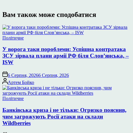
Вам також може сподобатися
Опублікувати
Політичне
у
У ворога таки пороблеми: Успішна контратака
ЗСУ зірвала плани армії РФ біля Слов’янська, –
ISW
6 Серпня, 2026
6 Серпня, 2026
Опубліковано
Артем Бойко
Опублікувати
Політичне
у
Банківська криза і не тільки: Огризко пояснив,
чим загрожують Росії атаки на склади
Wildberries