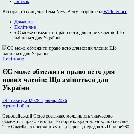
Зв’язок
Всі права захищено. Тема NewsBerry розроблена
WPInterface
.
Домашня
Політичне
ЄС може обмежити право вето для нових членів: Що
зміниться для України
Опублікувати
Політичне
у
ЄС може обмежити право вето для
нових членів: Що зміниться для
України
29 Травня, 2026
29 Травня, 2026
Артем Бойко
Європейський Союз розглядає можливість тимчасово
обмежити право вето для майбутніх країн-членів, повідомляє
The Guardian
з посиланням на джерела, передають Ukraine360.