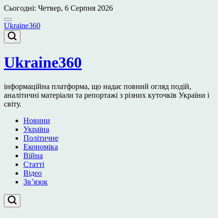
Перейти
Сьогодні: Четвер, 6 Серпня 2026
до
вмісту
Ukraine360
Ukraine360
інформаційна платформа, що надає повний огляд подій,
аналітичні матеріали та репортажі з різних куточків України і
світу.
Новини
Україна
Політичне
Економіка
Війна
Статті
Відео
Зв’язок