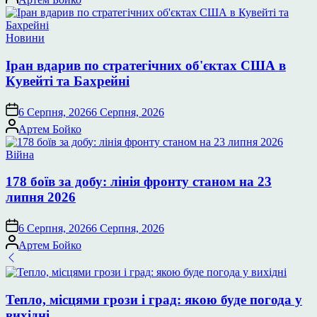
Опублікувати
Новини
у
Іран вдарив по стратегічних об'єктах США в
Кувейті та Бахрейні
6 Серпня, 2026
6 Серпня, 2026
Опубліковано
Артем Бойко
Опублікувати
Війна
у
178 боїв за добу: лінія фронту станом на 23
липня 2026
6 Серпня, 2026
6 Серпня, 2026
Опубліковано
Артем Бойко
Тепло, місцями грози і град: якою буде погода у
вихідні