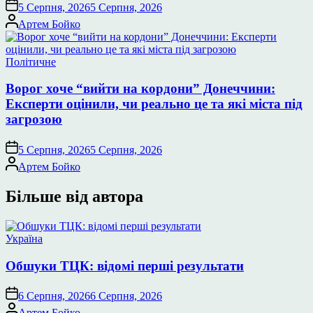
5 Серпня, 2026
5 Серпня, 2026
Опубліковано
Артем Бойко
Опублікувати
Політичне
у
Ворог хоче “вийти на кордони” Донеччини:
Експерти оцінили, чи реально це та які міста під
загрозою
5 Серпня, 2026
5 Серпня, 2026
Опубліковано
Артем Бойко
Більше від автора
Опублікувати
Україна
у
Обшуки ТЦК: відомі перші результати
6 Серпня, 2026
6 Серпня, 2026
Опубліковано
Артем Бойко