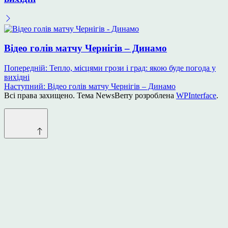
Відео голів матчу Чернігів – Динамо
Навігація
Попередній:
Тепло, місцями грози і град: якою буде погода у
вихідні
записів
Наступний:
Відео голів матчу Чернігів – Динамо
Всі права захищено. Тема NewsBerry розроблена
WPInterface
.