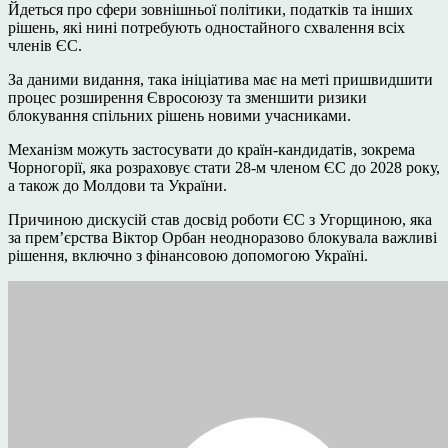
Йдеться про сфери зовнішньої політики, податків та інших
рішень, які нині потребують одностайного схвалення всіх
членів ЄС.
За даними видання, така ініціатива має на меті пришвидшити
процес розширення Євросоюзу та зменшити ризики
блокування спільних рішень новими учасниками.
Механізм можуть застосувати до країн-кандидатів, зокрема
Чорногорії, яка розраховує стати 28-м членом ЄС до 2028 року,
а також до Молдови та України.
Причиною дискусій став досвід роботи ЄС з Угорщиною, яка
за прем’єрства
Віктор Орбан
неодноразово блокувала важливі
рішення, включно з фінансовою допомогою Україні.