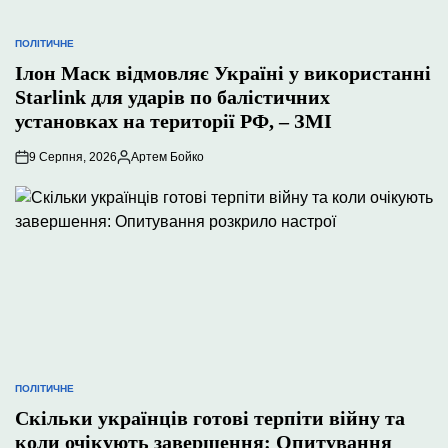
ПОЛІТИЧНЕ
ОПУБЛІКУВАТИ
У
Ілон Маск відмовляє Україні у використанні
Starlink для ударів по балістичних
установках на території РФ, – ЗМІ
9 Серпня, 2026
Артем Бойко
Опубліковано
ПОЛІТИЧНЕ
ОПУБЛІКУВАТИ
У
Скільки українців готові терпіти війну та
коли очікують завершення: Опитування