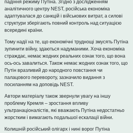
падіння режиму Путіна. Згідно з дослідженням
аналітичного центру NEST, російська економіка
адаптувалася до санкцій і військових витрат, а силові
структури зберігають повний контроль над ситуацією
всередині країни.
Тому надії на те, що економічні труднощі змусять Путіна
зупинити війну, здаються надуманими. Хоча економіка
страждає, немає жодних реальних ознак того, що вона
ось-ось завалиться. Також немає жодних ознак того, що
Путін вразливий до народного повстання чи
палацового перевороту, зазначило видання з
посиланням на доповідь NEST.
Автори матеріалу також звернули увагу на іншу
проблему Кремля – зростання впливу
ультранаціоналістів, які вважають Путіна недостатньо
жорстким і вимагають подальшої ескалації війни.
Колишній російський олігарх і нині ворог Путіна