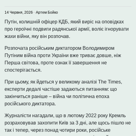
14 Червня, 2026
Артем Бойко
Путін, колишній офіцер КДБ, який виріс на оповідках
про героїчні подвиги радянської армії, воліє ігнорувати
жахи війни, яку він розпочав.
Розпочата російським диктатором Володимиром
Путіним війна проти України вже триває довше, ніж
Перша світова, проте ознак її завершення не
спостерігається.
При цьому, як йдеться у великому аналізі The Times,
експерти дедалі частіше задаються питанням: що
закінчиться раніше – війна чи політична епоха
російського диктатора.
Журналісти нагадали, що в лютому 2022 року Кремль
розраховував захопити Київ за 3 дні, але щось пішло не
так і тепер, через понад чотири роки, російське