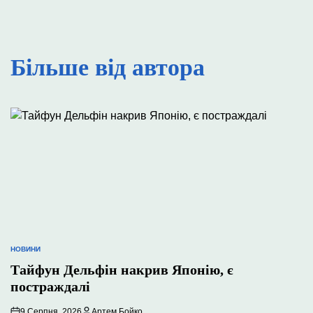
Більше від автора
НОВИНИ
ОПУБЛІКУВАТИ
У
Тайфун Дельфін накрив Японію, є
постраждалі
9 Серпня, 2026
Артем Бойко