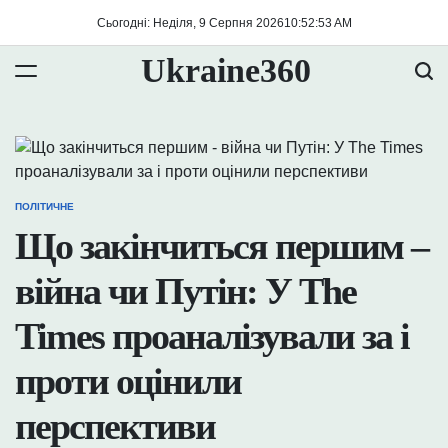
Перейти
Сьогодні: Неділя, 9 Серпня 2026
10
:
52
:
53
AM
до
вмісту
Ukraine360
ПОЛІТИЧНЕ
ОПУБЛІКУВАТИ
У
Що закінчиться першим –
війна чи Путін: У The
Times проаналізували за і
проти оцінили
перспективи