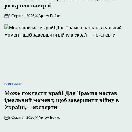
розкрило настрої
8 Серпня, 2026
Артем Бойко
Опубліковано
ПОЛІТИЧНЕ
ОПУБЛІКУВАТИ
У
Може покласти край! Для Трампа настав
ідеальний момент, щоб завершити війну в
Україні, – експерти
8 Серпня, 2026
Артем Бойко
Опубліковано