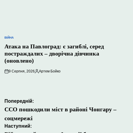
ВІЙНА
ОПУБЛІКУВАТИ
У
Атака на Павлоград: є загиблі, серед
постраждалих – дворічна дівчинка
(оновлено)
9 Серпня, 2026
Артем Бойко
Опубліковано
Навігація
Попередній:
записів
ССО пошкодили міст в районі Чонгару –
соцмережі
Наступний: