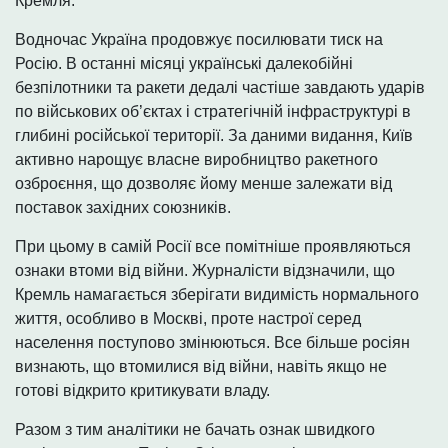
Кремля.
Водночас Україна продовжує посилювати тиск на
Росію. В останні місяці українські далекобійні
безпілотники та ракети дедалі частіше завдають ударів
по військових об’єктах і стратегічній інфраструктурі в
глибині російської території. За даними видання, Київ
активно нарощує власне виробництво ракетного
озброєння, що дозволяє йому менше залежати від
поставок західних союзників.
При цьому в самій Росії все помітніше проявляються
ознаки втоми від війни. Журналісти відзначили, що
Кремль намагається зберігати видимість нормального
життя, особливо в Москві, проте настрої серед
населення поступово змінюються. Все більше росіян
визнають, що втомилися від війни, навіть якщо не
готові відкрито критикувати владу.
Разом з тим аналітики не бачать ознак швидкого