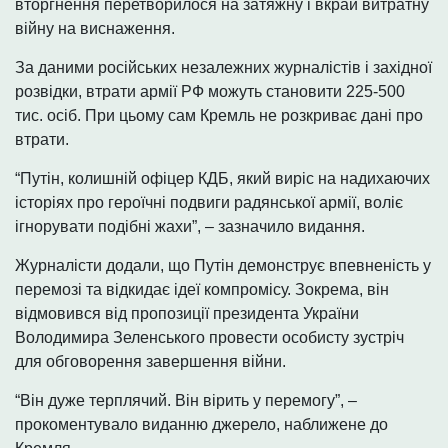
вторгнення перетворилося на затяжну і вкрай витратну
війну на виснаження.
За даними російських незалежних журналістів і західної
розвідки, втрати армії РФ можуть становити 225-500
тис. осіб. При цьому сам Кремль не розкриває дані про
втрати.
“Путін, колишній офіцер КДБ, який виріс на надихаючих
історіях про героїчні подвиги радянської армії, воліє
ігнорувати подібні жахи”, – зазначило видання.
Журналісти додали, що Путін демонструє впевненість у
перемозі та відкидає ідеї компромісу. Зокрема, він
відмовився від пропозиції президента України
Володимира Зеленського провести особисту зустріч
для обговорення завершення війни.
“Він дуже терплячий. Він вірить у перемогу”, –
прокоментувало виданню джерело, наближене до