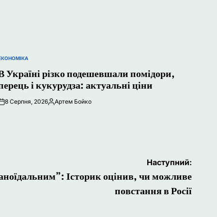
ЕКОНОМІКА
ОПУБЛІКУВАТИ
У
В Україні різко подешевшали помідори,
перець і кукурудза: актуальні ціни
8 Серпня, 2026
Артем Бойко
Опубліковано
Наступний:
аноїдальним”: Історик оцінив, чи можливе
повстання в Росії