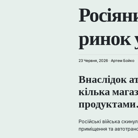
Росіян
У
ринок 
23 Червня, 2026
Артем Бойко
Внаслідок а
кілька магаз
продуктами
Російські війська скинул
приміщення та автотран