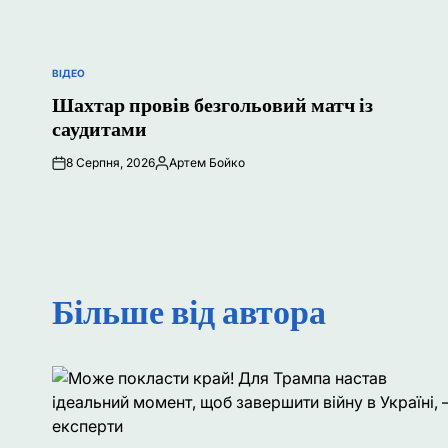
ВІДЕО
ОПУБЛІКУВАТИ
У
Шахтар провів безгольовий матч із
саудитами
8 Серпня, 2026
Артем Бойко
Опубліковано
Більше від автора