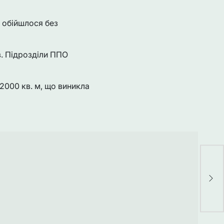
 обійшлося без
ів. Підрозділи ППО
2000 кв. м, що виникла
“Пу
пар
оці
пов