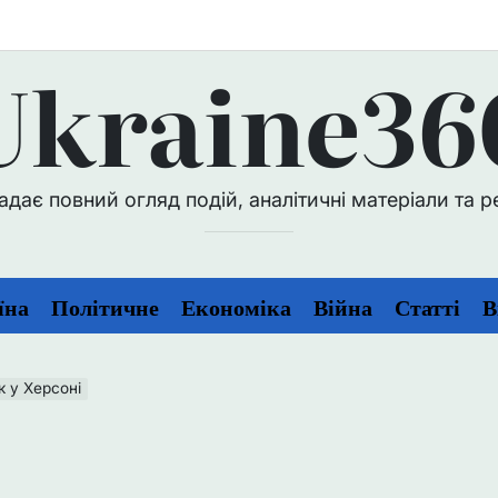
Ukraine36
ає повний огляд подій, аналітичні матеріали та репо
їна
Політичне
Економіка
Війна
Статті
В
к у Херсоні