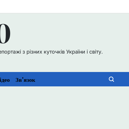
0
ртажі з різних куточків України і світу.
ідео
Зв’язок