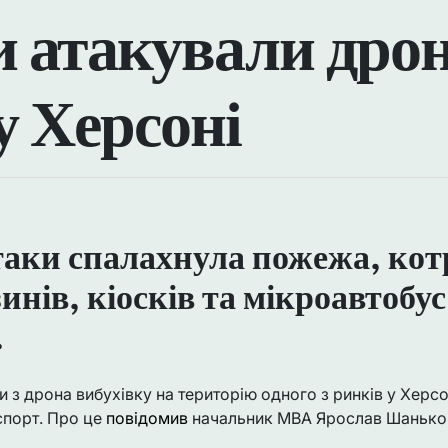
и атакували дро
у Херсоні
таки спалахнула пожежа, ко
инів, кіосків та мікроавтобус
.
и з дрона вибухівку на територію одного з ринків у Херсон
спорт. Про це
повідомив
начальник МВА Ярослав Шанько у