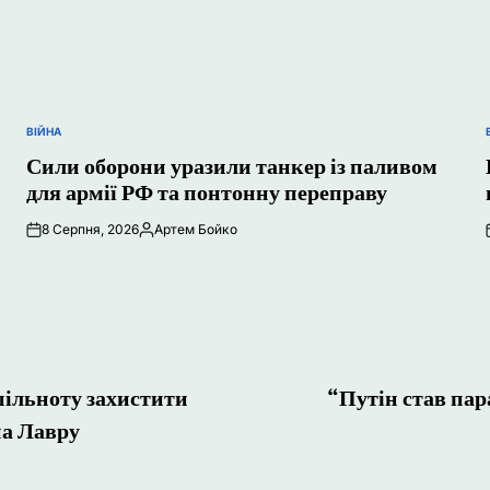
ВІЙНА
ОПУБЛІКУВАТИ
У
Сили оборони уразили танкер із паливом
для армії РФ та понтонну переправу
8 Серпня, 2026
Артем Бойко
Опубліковано
ільноту захистити
“Путін став пар
на Лавру