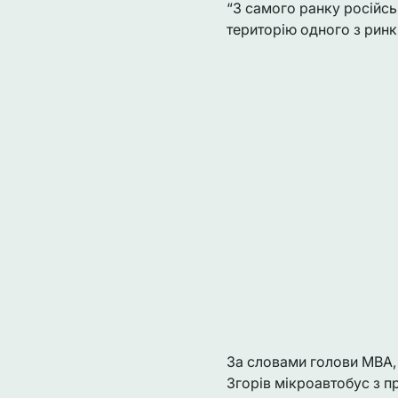
“З самого ранку російсь
територію одного з ринкі
За словами голови МВА, 
Згорів мікроавтобус з п