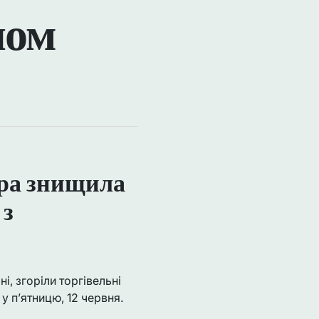
ном
тра знищила
 з
і, згоріли торгівельні
 п’ятницю, 12 червня.