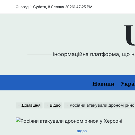
Перейти
Сьогодні: Субота, 8 Серпня 2026
1
:
47
:
26
PM
до
вмісту
інформаційна платформа, що над
Новини
Укра
Домашня
Відео
Росіяни атакували дроном рино
ВІДЕО
ОПУБЛІКУВАТИ