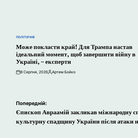
ПОЛІТИЧНЕ
ОПУБЛІКУВАТИ
У
Може покласти край! Для Трампа настав
ідеальний момент, щоб завершити війну в
Україні, – експерти
8 Серпня, 2026
Артем Бойко
Опубліковано
Навігація
Попередній:
записів
Єпископ Авраамій закликав міжнародну сп
культурну спадщину України після атаки 