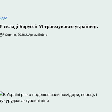
ВІДЕО
ОПУБЛІКУВАТИ
У
У складі Боруссії М травмувався українець
7 Серпня, 2026
Артем Бойко
Опубліковано