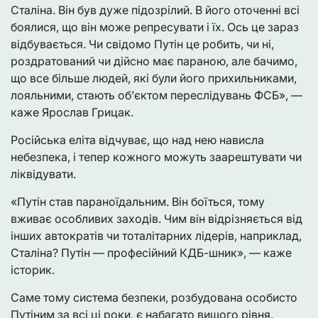
Сталіна. Він був дуже підозрілий. В його оточенні всі
боялися, що він може репресувати і їх. Ось це зараз
відбувається. Чи свідомо Путін це робить, чи ні,
роздратований чи дійсно має параною, але бачимо,
що все більше людей, які були його прихильниками,
лояльними, стають об’єктом переслідувань ФСБ», —
каже Ярослав Грицак.
Російська еліта відчуває, що над нею нависла
небезпека, і тепер кожного можуть заарештувати чи
ліквідувати.
«Путін став параноїдальним. Він боїться, тому
вживає особливих заходів. Чим він відрізняється від
інших автократів чи тоталітарних лідерів, наприклад,
Сталіна? Путін — професійний КДБ-шник», — каже
історик.
Саме тому система безпеки, розбудована особисто
Путіним за всі ці роки, є набагато вищого рівня.