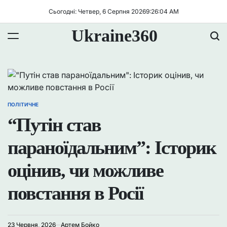
Перейти
Сьогодні: Четвер, 6 Серпня 2026
9
:
26
:
04
AM
до
вмісту
Ukraine360
ПОЛІТИЧНЕ
ОПУБЛІКУВАТИ
У
“Путін став
параноїдальним”: Історик
оцінив, чи можливе
повстання в Росії
23 Червня, 2026
Артем Бойко