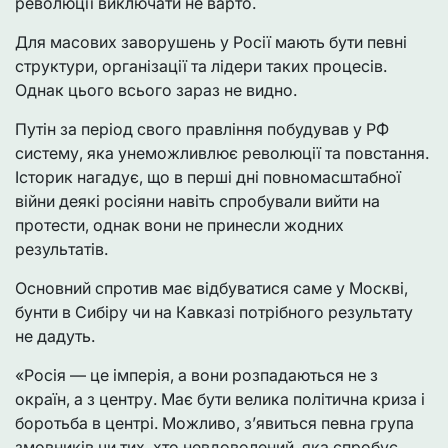
революції виключати не варто.
Для масових заворушень у Росії мають бути певні
структури, організації та лідери таких процесів.
Однак цього всього зараз не видно.
Путін за період свого правління побудував у РФ
систему, яка унеможливлює революції та повстання.
Історик нагадує, що в перші дні повномасштабної
війни деякі росіяни навіть спробували вийти на
протести, однак вони не принесли жодних
результатів.
Основний спротив має відбуватися саме у Москві,
бунти в Сибіру чи на Кавказі потрібного результату
не дадуть.
«Росія — це імперія, а вони розпадаються не з
окраїн, а з центру. Має бути велика політична криза і
боротьба в центрі. Можливо, з’явиться певна група
змовників чи тих, хто невдоволений, яка спробує