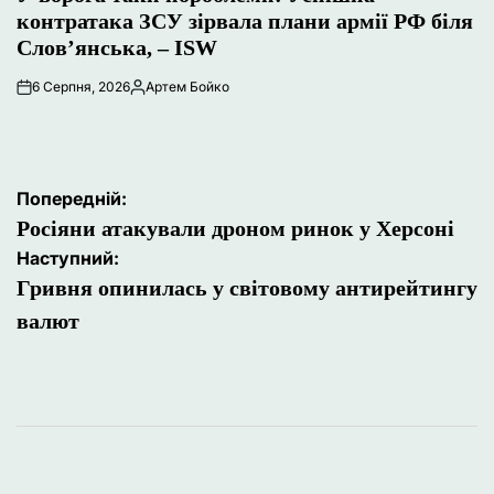
контратака ЗСУ зірвала плани армії РФ біля
Слов’янська, – ISW
6 Серпня, 2026
Артем Бойко
Опубліковано
Навігація
Попередній:
записів
Росіяни атакували дроном ринок у Херсоні
Наступний:
Гривня опинилась у світовому антирейтингу
валют