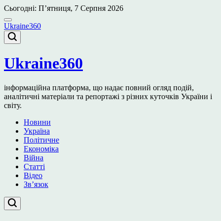
Перейти
Сьогодні: П’ятниця, 7 Серпня 2026
до
вмісту
Ukraine360
Ukraine360
інформаційна платформа, що надає повний огляд подій,
аналітичні матеріали та репортажі з різних куточків України і
світу.
Новини
Україна
Політичне
Економіка
Війна
Статті
Відео
Зв’язок