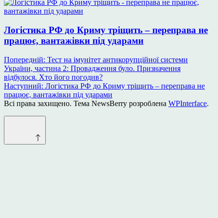
Логістика РФ до Криму тріщить – переправа не
працює, вантажівки під ударами
Навігація
Попередній:
Тест на імунітет антикорупційної системи
України, частина 2: Провадження було. Призначення
записів
відбулося. Хто його погодив?
Наступний:
Логістика РФ до Криму тріщить – переправа не
працює, вантажівки під ударами
Всі права захищено. Тема NewsBerry розроблена
WPInterface
.