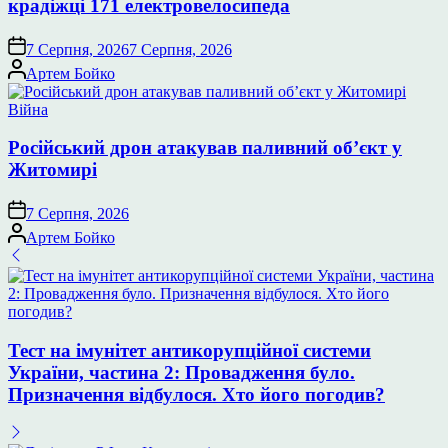
крадіжці 171 електровелосипеда
7 Серпня, 2026
7 Серпня, 2026
Опубліковано
Артем Бойко
Опублікувати
Війна
у
Російський дрон атакував паливний об’єкт у
Житомирі
7 Серпня, 2026
Опубліковано
Артем Бойко
Тест на імунітет антикорупційної системи
України, частина 2: Провадження було.
Призначення відбулося. Хто його погодив?