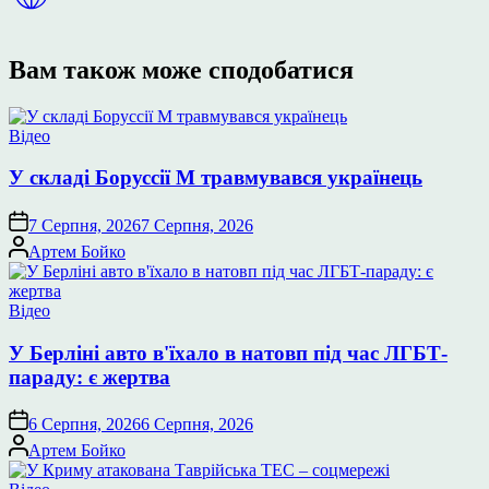
Вам також може сподобатися
Опублікувати
Відео
у
У складі Боруссії М травмувався українець
7 Серпня, 2026
7 Серпня, 2026
Опубліковано
Артем Бойко
Опублікувати
Відео
у
У Берліні авто в'їхало в натовп під час ЛГБТ-
параду: є жертва
6 Серпня, 2026
6 Серпня, 2026
Опубліковано
Артем Бойко
Опублікувати