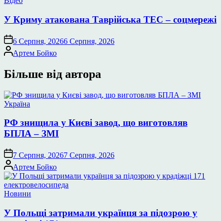
Відео
у
У Криму атакована Таврійська ТЕС – соцмережі
6 Серпня, 2026
6 Серпня, 2026
Опубліковано
Артем Бойко
Більше від автора
Опублікувати
Україна
у
РФ знищила у Києві завод, що виготовляв
БПЛА – ЗМІ
7 Серпня, 2026
7 Серпня, 2026
Опубліковано
Артем Бойко
Опублікувати
Новини
у
У Польщі затримали українця за підозрою у