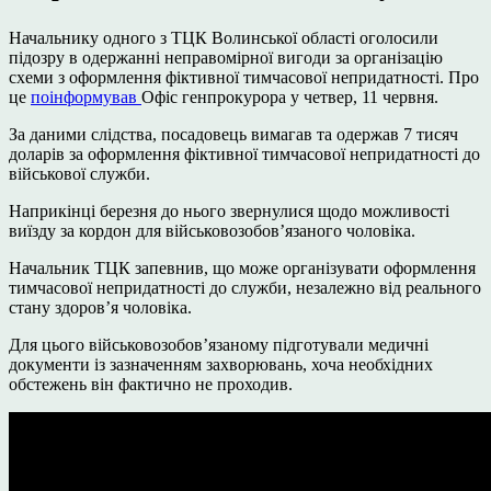
Начальнику одного з ТЦК Волинської області оголосили
підозру в одержанні неправомірної вигоди за організацію
схеми з оформлення фіктивної тимчасової непридатності. Про
це
поінформував
Офіс генпрокурора у четвер, 11 червня.
За даними слідства, посадовець вимагав та одержав 7 тисяч
доларів за оформлення фіктивної тимчасової непридатності до
військової служби.
Наприкінці березня до нього звернулися щодо можливості
виїзду за кордон для військовозобов’язаного чоловіка.
Начальник ТЦК запевнив, що може організувати оформлення
тимчасової непридатності до служби, незалежно від реального
стану здоров’я чоловіка.
Для цього військовозобов’язаному підготували медичні
документи із зазначенням захворювань, хоча необхідних
обстежень він фактично не проходив.