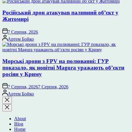
Російський дрон атакував паливний об’єкт у
Житомирі
7 Серпня, 2026
Опубліковано
Артем Бойко
Морські дрони з FPV на полюванні: ГУР
показало, як новітні Magura уражають об’єкти
росіян у Криму
7 Серпня, 2026
7 Серпня, 2026
Опубліковано
Артем Бойко
Закрити
пошук
About
Blog
Home