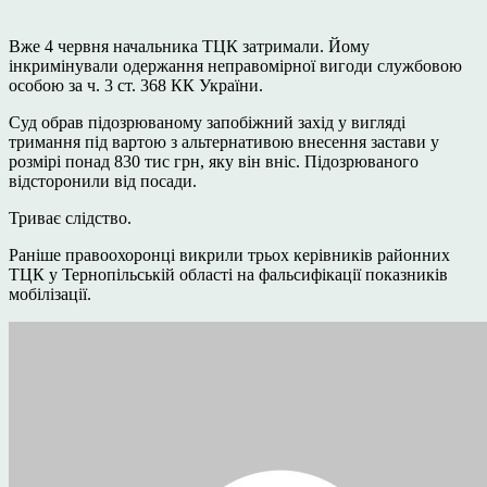
Вже 4 червня начальника ТЦК затримали. Йому
інкримінували одержання неправомірної вигоди службовою
особою за ч. 3 ст. 368 КК України.
Суд обрав підозрюваному запобіжний захід у вигляді
тримання під вартою з альтернативою внесення застави у
розмірі понад 830 тис грн, яку він вніс. Підозрюваного
відсторонили від посади.
Триває слідство.
Раніше правоохоронці викрили трьох керівників районних
ТЦК у Тернопільській області на фальсифікації показників
мобілізації.