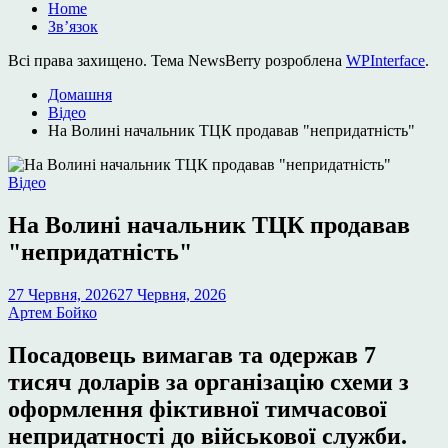
Home
Зв’язок
Всі права захищено. Тема NewsBerry розроблена
WPInterface
.
Домашня
Відео
На Волині начальник ТЦК продавав "непридатність"
Опублікувати
Відео
у
На Волині начальник ТЦК продавав
"непридатність"
27 Червня, 2026
27 Червня, 2026
Артем Бойко
Посадовець вимагав та одержав 7
тисяч доларів за організацію схеми з
оформлення фіктивної тимчасової
непридатності до військової служби.