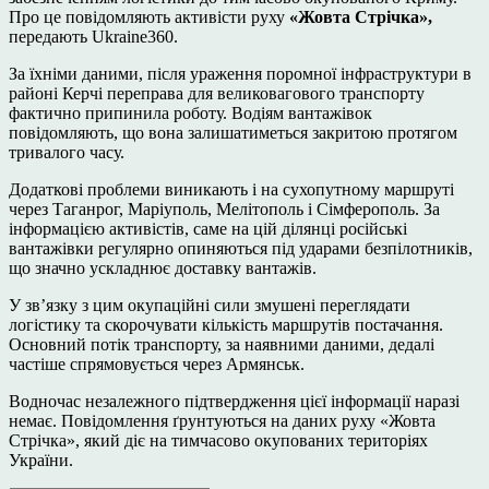
Про це повідомляють активісти руху
«Жовта Стрічка»,
передають Ukraine360.
За їхніми даними, після ураження поромної інфраструктури в
районі Керчі переправа для великовагового транспорту
фактично припинила роботу. Водіям вантажівок
повідомляють, що вона залишатиметься закритою протягом
тривалого часу.
Додаткові проблеми виникають і на сухопутному маршруті
через Таганрог, Маріуполь, Мелітополь і Сімферополь. За
інформацією активістів, саме на цій ділянці російські
вантажівки регулярно опиняються під ударами безпілотників,
що значно ускладнює доставку вантажів.
У зв’язку з цим окупаційні сили змушені переглядати
логістику та скорочувати кількість маршрутів постачання.
Основний потік транспорту, за наявними даними, дедалі
частіше спрямовується через Армянськ.
Водночас незалежного підтвердження цієї інформації наразі
немає. Повідомлення ґрунтуються на даних руху «Жовта
Стрічка», який діє на тимчасово окупованих територіях
України.