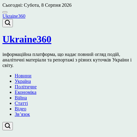
Перейти
Сьогодні: Субота, 8 Серпня 2026
до
вмісту
Ukraine360
Ukraine360
інформаційна платформа, що надає повний огляд подій,
аналітичні матеріали та репортажі з різних куточків України і
світу.
Новини
Україна
Політичне
Економіка
Війна
Статті
Відео
Зв’язок