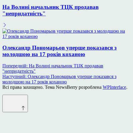
На Волині начальник ТЦК продавав
"непридатність"
Олександр Пономарьов уперше показався з
молодшою на 17 років коханою
Навігація
Попередній:
На Волині начальник ТЦК продавав
"непридатність"
записів
Наступний:
Олександр Пономарьов уперше показався з
молодшою на 17 років коханою
Всі права захищено. Тема NewsBerry розроблена
WPInterface
.