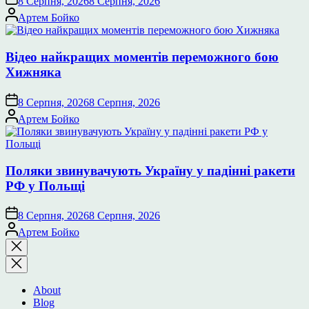
8 Серпня, 2026
8 Серпня, 2026
Опубліковано
Артем Бойко
Відео найкращих моментів переможного бою
Хижняка
8 Серпня, 2026
8 Серпня, 2026
Опубліковано
Артем Бойко
Поляки звинувачують Україну у падінні ракети
РФ у Польщі
8 Серпня, 2026
8 Серпня, 2026
Опубліковано
Артем Бойко
Закрити
пошук
About
Blog