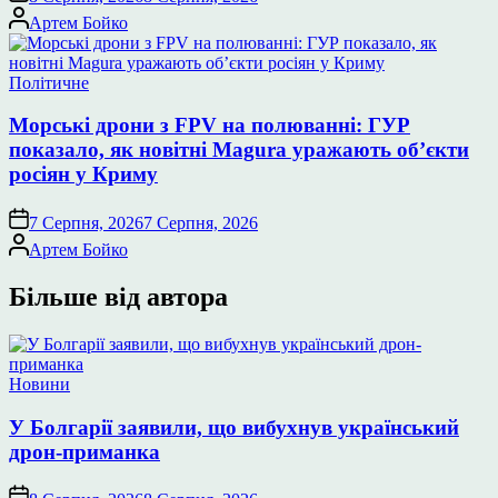
Опубліковано
Артем Бойко
Опублікувати
Політичне
у
Морські дрони з FPV на полюванні: ГУР
показало, як новітні Magura уражають об’єкти
росіян у Криму
7 Серпня, 2026
7 Серпня, 2026
Опубліковано
Артем Бойко
Більше від автора
Опублікувати
Новини
у
У Болгарії заявили, що вибухнув український
дрон-приманка