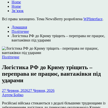
Home
Home
Зв’язок
Всі права захищено. Тема NewsBerry розроблена
WPInterface
.
Домашня
Політичне
Логістика РФ до Криму тріщить – переправа не працює,
вантажівки під ударами
Опублікувати
Політичне
у
Логістика РФ до Криму тріщить –
переправа не працює, вантажівки під
ударами
27 Червня, 2026
27 Червня, 2026
Артем Бойко
Російські війська стикаються з дедалі більшими труднощами із
забезпеченням логістики до тимчасово окупованого Криму.