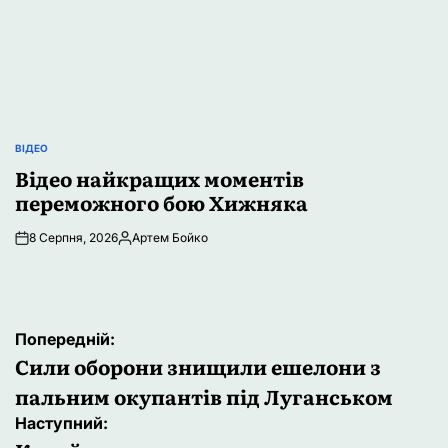
ВІДЕО
ОПУБЛІКУВАТИ
У
Відео найкращих моментів
переможного бою Хижняка
8 Серпня, 2026
Артем Бойко
Опубліковано
Навігація
Попередній:
записів
Сили оборони знищили ешелони з
пальним окупантів під Луганськом
Наступний: