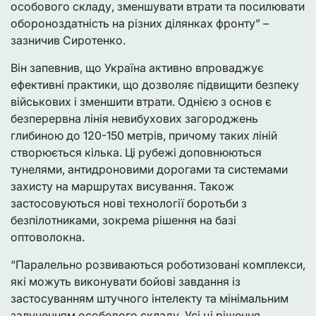
особового складу, зменшувати втрати та посилювати
обороноздатність на різних ділянках фронту” –
зазничив Сиротенко.
Він запевнив, що Україна активно впроваджує
ефективні практики, що дозволяє підвищити безпеку
військових і зменшити втрати. Однією з основ є
безперервна лінія невибухових загороджень
глибиною до 120-150 метрів, причому таких ліній
створюється кілька. Ці рубежі доповнюються
тунелями, антидроновими дорогами та системами
захисту на маршрутах висування. Також
застосовуються нові технології боротьби з
безпілотниками, зокрема рішення на базі
оптоволокна.
“Паралельно розвиваються роботизовані комплекси,
які можуть виконувати бойові завдання із
застосуванням штучного інтелекту та мінімальним
залученням особового складу. Усі ці рішення