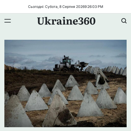
Перейти
Сьогодні: Субота, 8 Серпня 2026
9
:
26
:
04
PM
до
Ukraine360
вмісту