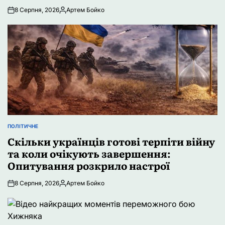
8 Серпня, 2026
Артем Бойко
Опубліковано
ПОЛІТИЧНЕ
ОПУБЛІКУВАТИ
У
Скільки українців готові терпіти війну
та коли очікують завершення:
Опитування розкрило настрої
8 Серпня, 2026
Артем Бойко
Опубліковано