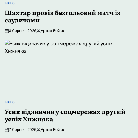
ВІДЕО
ОПУБЛІКУВАТИ
У
Шахтар провів безгольовий матч із
саудитами
8 Серпня, 2026
Артем Бойко
Опубліковано
ВІДЕО
ОПУБЛІКУВАТИ
У
Усик відзначив у соцмережах другий
успіх Хижняка
7 Серпня, 2026
Артем Бойко
Опубліковано