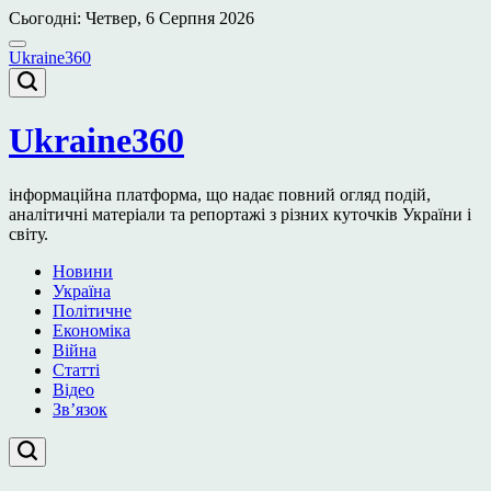
Перейти
Сьогодні: Четвер, 6 Серпня 2026
до
вмісту
Ukraine360
Ukraine360
інформаційна платформа, що надає повний огляд подій,
аналітичні матеріали та репортажі з різних куточків України і
світу.
Новини
Україна
Політичне
Економіка
Війна
Статті
Відео
Зв’язок