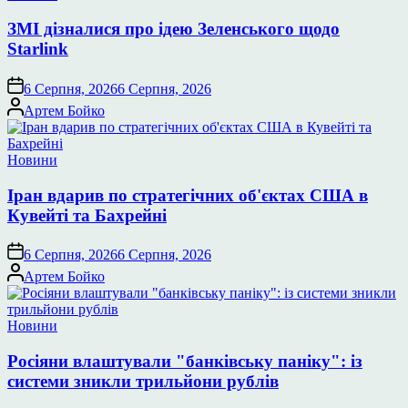
у
ЗМІ дізналися про ідею Зеленського щодо
Starlink
6 Серпня, 2026
6 Серпня, 2026
Опубліковано
Артем Бойко
Опублікувати
Новини
у
Іран вдарив по стратегічних об'єктах США в
Кувейті та Бахрейні
6 Серпня, 2026
6 Серпня, 2026
Опубліковано
Артем Бойко
Опублікувати
Новини
у
Росіяни влаштували "банківську паніку": із
системи зникли трильйони рублів