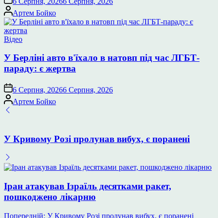
6 Серпня, 2026
6 Серпня, 2026
Опубліковано
Артем Бойко
Опублікувати
Відео
у
У Берліні авто в'їхало в натовп під час ЛГБТ-
параду: є жертва
6 Серпня, 2026
6 Серпня, 2026
Опубліковано
Артем Бойко
У Кривому Розі пролунав вибух, є поранені
Іран атакував Ізраїль десятками ракет,
пошкоджено лікарню
Навігація
Попередній:
У Кривому Розі пролунав вибух, є поранені