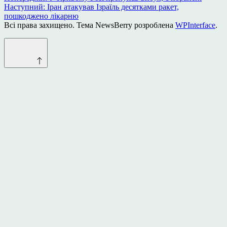
Наступний:
Іран атакував Ізраїль десятками ракет,
записів
пошкоджено лікарню
Всі права захищено. Тема NewsBerry розроблена
WPInterface
.