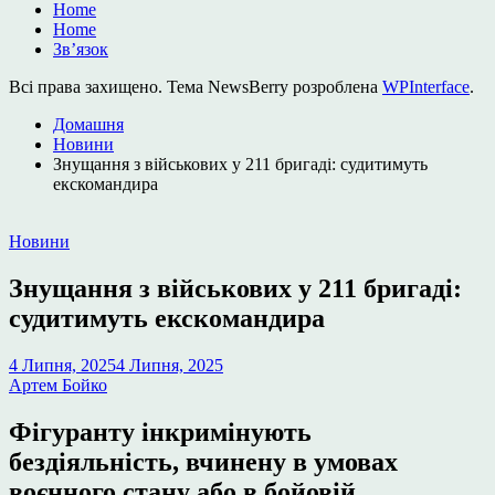
Home
Home
Зв’язок
Всі права захищено. Тема NewsBerry розроблена
WPInterface
.
Домашня
Новини
Знущання з військових у 211 бригаді: судитимуть
екскомандира
Опублікувати
Новини
у
Знущання з військових у 211 бригаді:
судитимуть екскомандира
4 Липня, 2025
4 Липня, 2025
Артем Бойко
Фігуранту інкримінують
бездіяльність, вчинену в умовах
воєнного стану або в бойовій