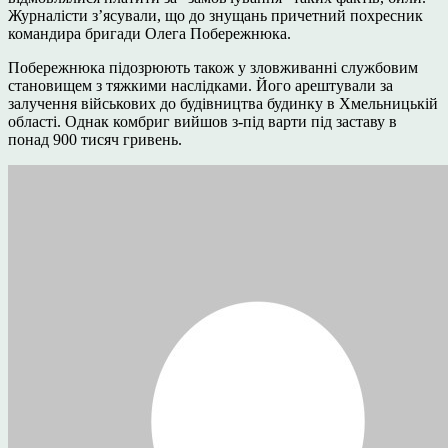
Журналісти з’ясували, що до знущань причетний похресник
командира бригади Олега Побережнюка.
Побережнюка підозрюють також у зловживанні службовим
становищем з тяжкими наслідками. Його арештували за
залучення військових до будівництва будинку в Хмельницькій
області. Однак комбриг вийшов з-під варти під заставу в
понад 900 тисяч гривень.