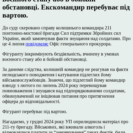
обстановці. Екскомандир перебуває під
вартою.
До суду скеровано справу колишнього командира 211
понтонно-мостової бригади Сил підтримки Збройних сил
України, який замовчував факти знущання над солдатами. Про
це 4 липня
повідомляє
Офіс генерального прокурора.
Фігуранту інкримінують бездіяльність, вчинену в умовах
воєнного стану або в бойовій обстановці.
За даними слідства, колишній командир не реагував на факти
нелюдського поводження і катування підлеглих йому
військовослужбовців. Знаючи, що підлеглий йому командир
взводу з лютого по липень 2024 року перевищував
повноваження і знущався над підпорядкованими солдатами,
обвинувачений не ініціював питання про притягнення
офіцера до відповідальності.
Фігурант перебуває під вартою.
Нагадаємо, у грудні 2024 року УП оприлюднила матеріал про
211-ту бригаду. Вйськових, які вживали алкоголь і
відмовлялися платити за “замовчування” таких фактів, били.