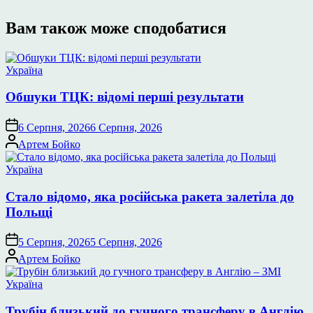
Вам також може сподобатися
Опублікувати
Україна
у
Обшуки ТЦК: відомі перші результати
6 Серпня, 2026
6 Серпня, 2026
Опубліковано
Артем Бойко
Опублікувати
Україна
у
Стало відомо, яка російська ракета залетіла до
Польщі
5 Серпня, 2026
5 Серпня, 2026
Опубліковано
Артем Бойко
Опублікувати
Україна
у
Трубін близький до гучного трансферу в Англію