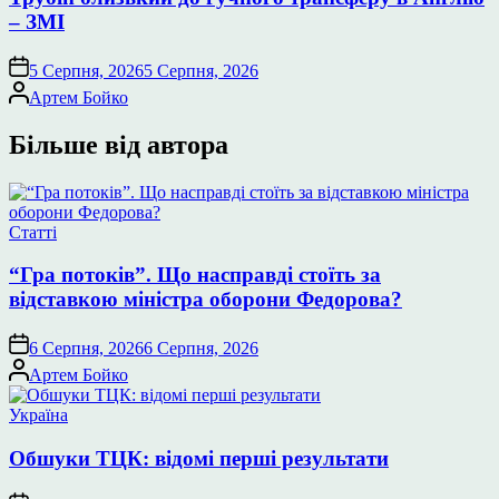
– ЗМІ
5 Серпня, 2026
5 Серпня, 2026
Опубліковано
Артем Бойко
Більше від автора
Опублікувати
Статті
у
“Гра потоків”. Що насправді стоїть за
відставкою міністра оборони Федорова?
6 Серпня, 2026
6 Серпня, 2026
Опубліковано
Артем Бойко
Опублікувати
Україна
у
Обшуки ТЦК: відомі перші результати