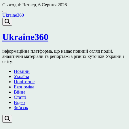
Перейти
Сьогодні: Четвер, 6 Серпня 2026
до
вмісту
Ukraine360
Ukraine360
інформаційна платформа, що надає повний огляд подій,
аналітичні матеріали та репортажі з різних куточків України і
світу.
Новини
Україна
Політичне
Економіка
Війна
Статті
Відео
Зв’язок