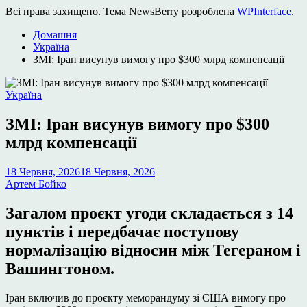
Всі права захищено. Тема NewsBerry розроблена
WPInterface
.
Домашня
Україна
ЗМІ: Іран висунув вимогу про $300 млрд компенсації
Опублікувати
Україна
у
ЗМІ: Іран висунув вимогу про $300
млрд компенсації
18 Червня, 2026
18 Червня, 2026
Артем Бойко
Загалом проєкт угоди складається з 14
пунктів і передбачає поступову
нормалізацію відносин між Тегераном і
Вашингтоном.
Іран включив до проєкту меморандуму зі США вимогу про