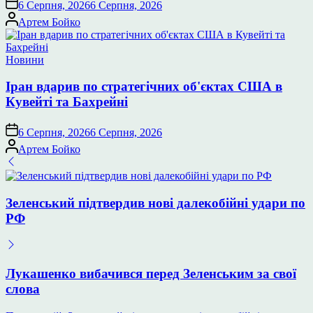
6 Серпня, 2026
6 Серпня, 2026
Опубліковано
Артем Бойко
Опублікувати
Новини
у
Іран вдарив по стратегічних об'єктах США в
Кувейті та Бахрейні
6 Серпня, 2026
6 Серпня, 2026
Опубліковано
Артем Бойко
Зеленський підтвердив нові далекобійні удари по
РФ
Лукашенко вибачився перед Зеленським за свої
слова