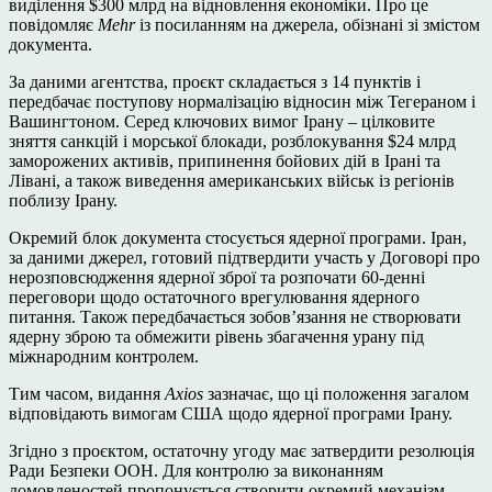
виділення $300 млрд на відновлення економіки. Про це
повідомляє
Mehr
із посиланням на джерела, обізнані зі змістом
документа.
За даними агентства, проєкт складається з 14 пунктів і
передбачає поступову нормалізацію відносин між Тегераном і
Вашингтоном. Серед ключових вимог Ірану – цілковите
зняття санкцій і морської блокади, розблокування $24 млрд
заморожених активів, припинення бойових дій в Ірані та
Лівані, а також виведення американських військ із регіонів
поблизу Ірану.
Окремий блок документа стосується ядерної програми. Іран,
за даними джерел, готовий підтвердити участь у Договорі про
нерозповсюдження ядерної зброї та розпочати 60-денні
переговори щодо остаточного врегулювання ядерного
питання. Також передбачається зобов’язання не створювати
ядерну зброю та обмежити рівень збагачення урану під
міжнародним контролем.
Тим часом, видання
Axios
зазначає, що ці положення загалом
відповідають вимогам США щодо ядерної програми Ірану.
Згідно з проєктом, остаточну угоду має затвердити резолюція
Ради Безпеки ООН. Для контролю за виконанням
домовленостей пропонується створити окремий механізм