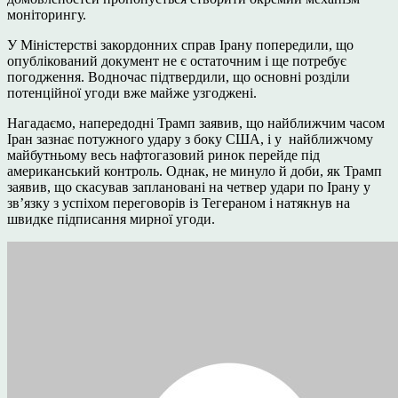
моніторингу.
У Міністерстві закордонних справ Ірану попередили, що
опублікований документ не є остаточним і ще потребує
погодження. Водночас підтвердили, що основні розділи
потенційної угоди вже майже узгоджені.
Нагадаємо, напередодні Трамп заявив, що найближчим часом
Іран зазнає потужного удару з боку США, і у найближчому
майбутньому весь нафтогазовий ринок перейде під
американський контроль. Однак, не минуло й доби, як Трамп
заявив, що скасував заплановані на четвер удари по Ірану у
зв’язку з успіхом переговорів із Тегераном і натякнув на
швидке підписання мирної угоди.