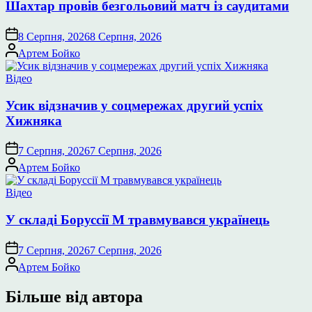
Шахтар провів безгольовий матч із саудитами
8 Серпня, 2026
8 Серпня, 2026
Опубліковано
Артем Бойко
Опублікувати
Відео
у
Усик відзначив у соцмережах другий успіх
Хижняка
7 Серпня, 2026
7 Серпня, 2026
Опубліковано
Артем Бойко
Опублікувати
Відео
у
У складі Боруссії М травмувався українець
7 Серпня, 2026
7 Серпня, 2026
Опубліковано
Артем Бойко
Більше від автора