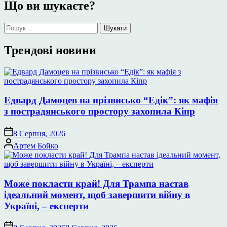
Що ви шукаєте?
Пошук:
Трендові новини
Едвард Дамоцев на прізвисько “Едік”: як мафія
з пострадянського простору захопила Кіпр
8 Серпня, 2026
Опубліковано
Артем Бойко
Може покласти край! Для Трампа настав
ідеальний момент, щоб завершити війну в
Україні, – експерти