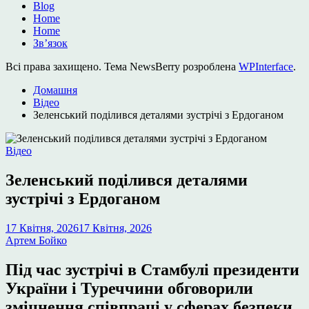
Blog
Home
Home
Зв’язок
Всі права захищено. Тема NewsBerry розроблена
WPInterface
.
Домашня
Відео
Зеленський поділився деталями зустрічі з Ердоганом
Опублікувати
Відео
у
Зеленський поділився деталями
зустрічі з Ердоганом
17 Квітня, 2026
17 Квітня, 2026
Артем Бойко
Під час зустрічі в Стамбулі президенти
України і Туреччини обговорили
зміцнення співпраці у сферах безпеки