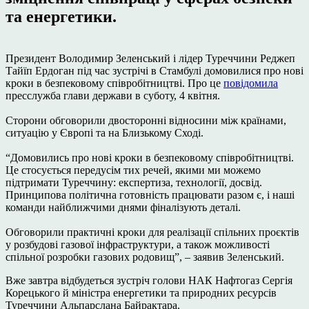
та енергетики.
Президент Володимир Зеленський і лідер Туреччини Реджеп
Тайїп Ердоган під час зустрічі в Стамбулі домовилися про нові
кроки в безпековому співробітництві. Про це
повідомила
пресслужба глави держави в суботу, 4 квітня.
Сторони обговорили двосторонні відносини між країнами,
ситуацію у Європі та на Близькому Сході.
“Домовились про нові кроки в безпековому співробітництві.
Це стосується передусім тих речей, якими ми можемо
підтримати Туреччину: експертиза, технології, досвід.
Принципова політична готовність працювати разом є, і наші
команди найближчими днями фіналізують деталі.
Обговорили практичні кроки для реалізації спільних проєктів
у розбудові газової інфраструктури, а також можливості
спільної розробки газових родовищ”, – заявив Зеленський.
Вже завтра відбудеться зустріч голови НАК Нафтогаз Сергія
Корецького й міністра енергетики та природних ресурсів
Туреччини Альпарслана Байрактара.