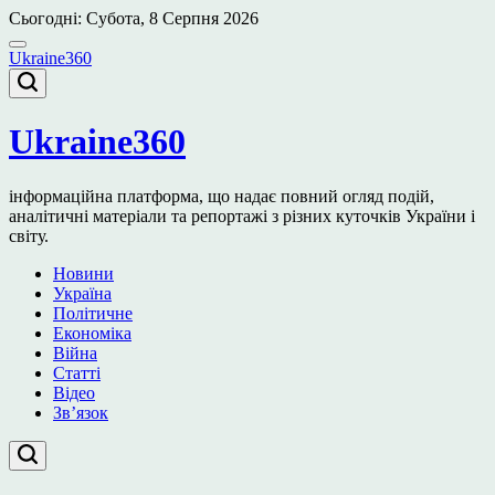
Перейти
Сьогодні: Субота, 8 Серпня 2026
до
вмісту
Ukraine360
Ukraine360
інформаційна платформа, що надає повний огляд подій,
аналітичні матеріали та репортажі з різних куточків України і
світу.
Новини
Україна
Політичне
Економіка
Війна
Статті
Відео
Зв’язок