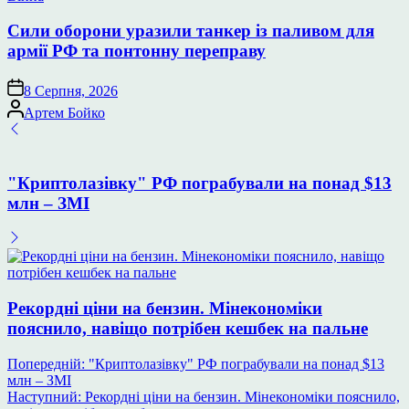
у
Сили оборони уразили танкер із паливом для
армії РФ та понтонну переправу
8 Серпня, 2026
Опубліковано
Артем Бойко
"Криптолазівку" РФ пограбували на понад $13
млн – ЗМІ
Рекордні ціни на бензин. Мінекономіки
пояснило, навіщо потрібен кешбек на пальне
Навігація
Попередній:
"Криптолазівку" РФ пограбували на понад $13
млн – ЗМІ
записів
Наступний:
Рекордні ціни на бензин. Мінекономіки пояснило,