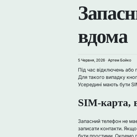
У
Запасн
вдома
5 Червня, 2026
Артем Бойко
Під час відключень або
Для такого випадку кно
Усередині мають бути SI
SIM-карта, 
Запасний телефон не має
записати контакти. Якщо
бути простими. Окремо п