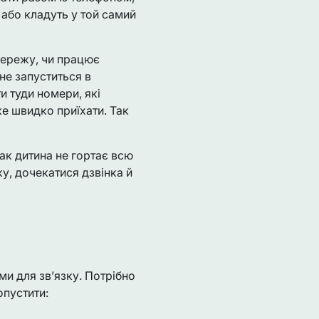
 або кладуть у той самий
 мережу, чи працює
не запуститься в
и туди номери, які
же швидко приїхати. Так
ак дитина не гортає всю
у, дочекатися дзвінка й
и для зв’язку. Потрібно
опустити: