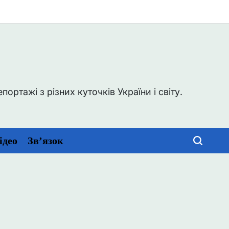
0
ртажі з різних куточків України і світу.
ідео
Зв’язок