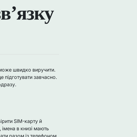
зв’язку
 може швидко виручити.
е підготувати завчасно.
одразу.
ірити SIM-карту й
 імена в книзі мають
ати разом із телефоном,