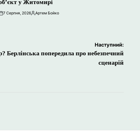
об’єкт у Житомирі
7 Серпня, 2026
Артем Бойко
Опубліковано
Наступний:
ар? Берлінська попередила про небезпечний
сценарій