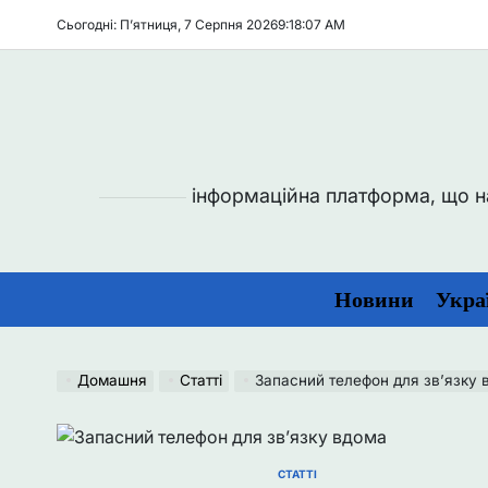
Перейти
Сьогодні: П’ятниця, 7 Серпня 2026
9
:
18
:
08
AM
до
вмісту
інформаційна платформа, що над
Новини
Укра
Домашня
Статті
Запасний телефон для зв’язку 
СТАТТІ
ОПУБЛІКУВАТИ