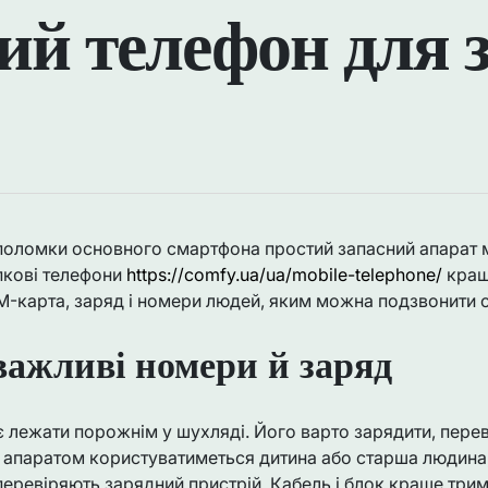
ий телефон для 
 поломки основного смартфона простий запасний апарат
пкові телефони
https://comfy.ua/ua/mobile-telephone/
кращ
M-карта, заряд і номери людей, яким можна подзвонити 
важливі номери й заряд
 лежати порожнім у шухляді. Його варто зарядити, перев
 апаратом користуватиметься дитина або старша людина,
еревіряють зарядний пристрій. Кабель і блок краще трим