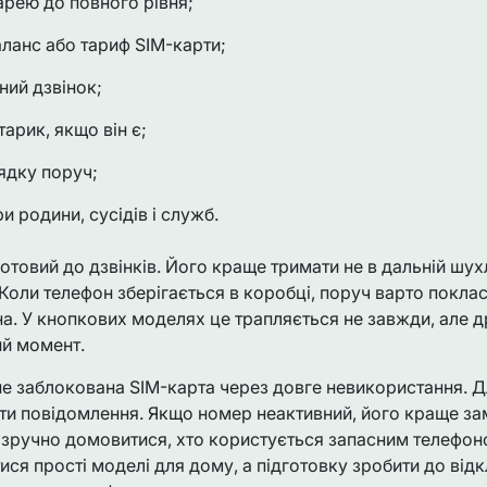
арею до повного рівня;
аланс або тариф SIM-карти;
ний дзвінок;
тарик, якщо він є;
ядку поруч;
и родини, сусідів і служб.
отовий до дзвінків. Його краще тримати не в дальній шух
Коли телефон зберігається в коробці, поруч варто поклас
на. У кнопкових моделях це трапляється не завжди, але д
ий момент.
не заблокована SIM-карта через довге невикористання. 
яти повідомлення. Якщо номер неактивний, його краще за
зручно домовитися, хто користується запасним телефоно
ся прості моделі для дому, а підготовку зробити до відк