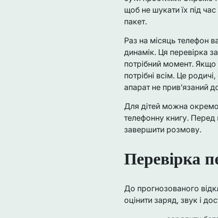
щоб не шукати їх під ча
пакет.
Раз на місяць телефон в
динамік. Ця перевірка з
потрібний момент. Якщо 
потрібні всім. Це родичі
апарат не прив’язаний д
Для дітей можна окремо
телефонну книгу. Перед 
завершити розмову.
Перевірка п
До прогнозованого відк
оцінити заряд, звук і д