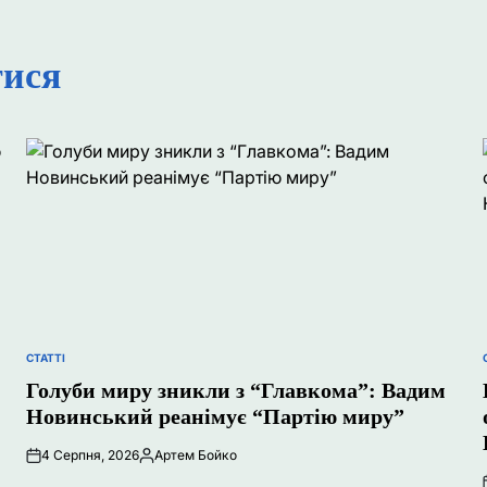
тися
СТАТТІ
ОПУБЛІКУВАТИ
У
Голуби миру зникли з “Главкома”: Вадим
Новинський реанімує “Партію миру”
4 Серпня, 2026
Артем Бойко
Опубліковано