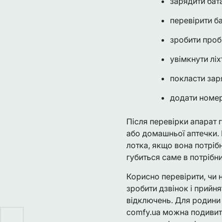
зарядити бат
перевірити б
зробити проб
увімкнути ліх
покласти зар
додати номер
Після перевірки апарат г
або домашньої аптечки. 
лотка, якщо вона потріб
губиться саме в потрібн
Корисно перевірити, чи 
зробити дзвінок і прийн
відключень. Для родини 
comfy.ua можна подивити