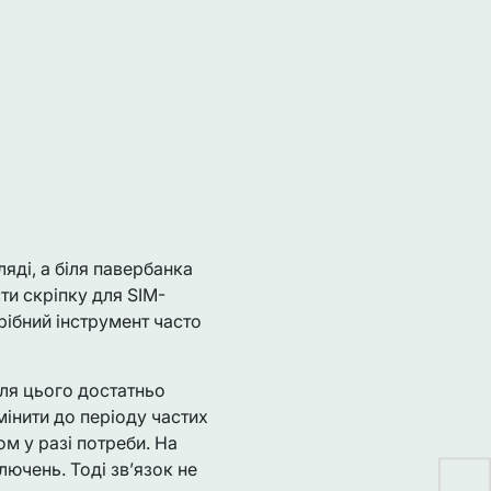
ляді, а біля павербанка
ти скріпку для SIM-
рібний інструмент часто
Для цього достатньо
мінити до періоду частих
м у разі потреби. На
лючень. Тоді зв’язок не