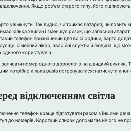
с відключення. Якщо роз’єм старого типу, його підписують
арто увімкнути. Так видно, чи тримає батарея, чи ловить
аймає кілька хвилин і зменшує ризик, що запасний апарат 
такий телефон призначений для всієї родини, варто додат
, сусіди, сімейний лікар, аварійні служби й людина, що мо
о єдиного користувача.
 записати номер одного дорослого на швидкий виклик. Т
цим потрібно кілька разів потренуватися: натиснути кнопк
еред відключенням світла
лючення телефон краще підготувати разом з іншими речам
оступ до номерів. Короткий список допомагає нічого не пр