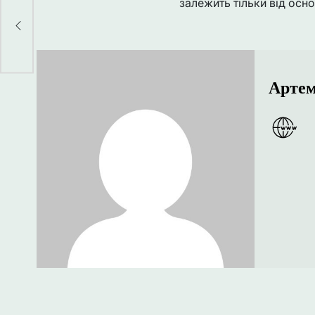
:
залежить тільки від осн
Артем