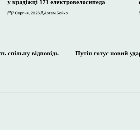
у крадіжці 171 електровелосипеда
7 Серпня, 2026
Артем Бойко
Опубліковано
ь спільну відповідь
Путін готує новий уд