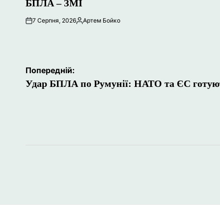
БПЛА – ЗМІ
7 Серпня, 2026
Артем Бойко
Опубліковано
Навігація
Попередній:
записів
Удар БПЛА по Румунії: НАТО та ЄС готуют