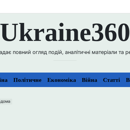
Ukraine36
ає повний огляд подій, аналітичні матеріали та репо
їна
Політичне
Економіка
Війна
Статті
В
вдома