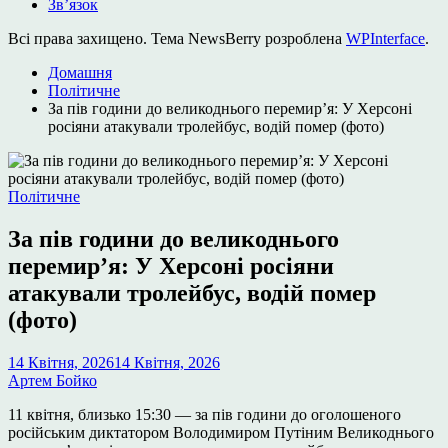
Зв’язок
Всі права захищено. Тема NewsBerry розроблена
WPInterface
.
Домашня
Політичне
За пів години до великоднього перемир’я: У Херсоні
росіяни атакували тролейбус, водій помер (фото)
Опублікувати
Політичне
у
За пів години до великоднього
перемир’я: У Херсоні росіяни
атакували тролейбус, водій помер
(фото)
14 Квітня, 2026
14 Квітня, 2026
Артем Бойко
11 квітня, близько 15:30 — за пів години до оголошеного
російським диктатором Володимиром Путіним Великоднього