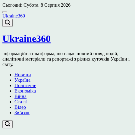
Перейти
Сьогодні: Субота, 8 Серпня 2026
до
вмісту
Ukraine360
Ukraine360
інформаційна платформа, що надає повний огляд подій,
аналітичні матеріали та репортажі з різних куточків України і
світу.
Новини
Україна
Політичне
Економіка
Війна
Статті
Відео
Зв’язок