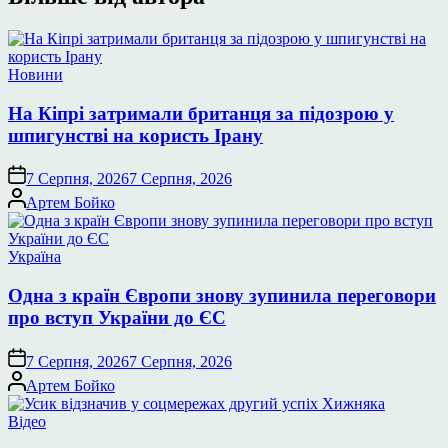
Опублікувати
Новини
у
На Кіпрі затримали британця за підозрою у
шпигунстві на користь Ірану
7 Серпня, 2026
7 Серпня, 2026
Опубліковано
Артем Бойко
Опублікувати
Україна
у
Одна з країн Європи знову зупинила переговори
про вступ України до ЄС
7 Серпня, 2026
7 Серпня, 2026
Опубліковано
Артем Бойко
Опублікувати
Відео
у