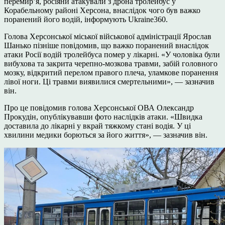
перемир’я, росіяни атакували з дрона тролейбус у
Корабельному районі Херсона, внаслідок чого був важко
поранений його водій, інформують Ukraine360.
Голова Херсонської міської військової адміністрації Ярослав
Шанько пізніше повідомив, що важко поранений внаслідок
атаки Росії водій тролейбуса помер у лікарні. «У чоловіка були
вибухова та закрита черепно-мозкова травми, забій головного
мозку, відкритий перелом правого плеча, уламкове поранення
лівої ноги. Ці травми виявилися смертельними», — зазначив
він.
Про це повідомив голова Херсонської ОВА Олександр
Прокудін, опублікувавши фото наслідків атаки. «Швидка
доставила до лікарні у вкрай тяжкому стані водія. У ці
хвилини медики борються за його життя», — зазначив він.