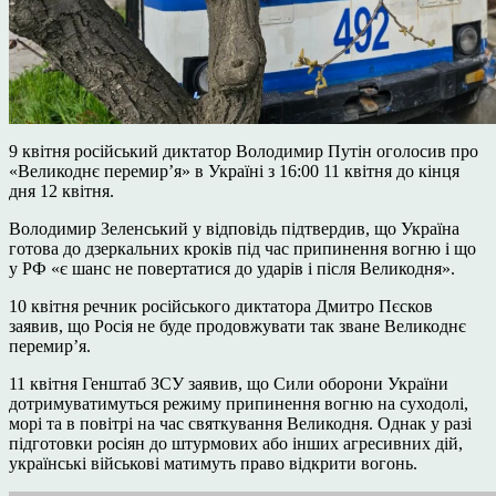
9 квітня російський диктатор Володимир Путін оголосив про
«Великоднє перемир’я» в Україні з 16:00 11 квітня до кінця
дня 12 квітня.
Володимир Зеленський у відповідь підтвердив, що Україна
готова до дзеркальних кроків під час припинення вогню і що
у РФ «є шанс не повертатися до ударів і після Великодня».
10 квітня речник російського диктатора Дмитро Пєсков
заявив, що Росія не буде продовжувати так зване Великоднє
перемир’я.
11 квітня Генштаб ЗСУ заявив, що Сили оборони України
дотримуватимуться режиму припинення вогню на суходолі,
морі та в повітрі на час святкування Великодня. Однак у разі
підготовки росіян до штурмових або інших агресивних дій,
українські військові матимуть право відкрити вогонь.