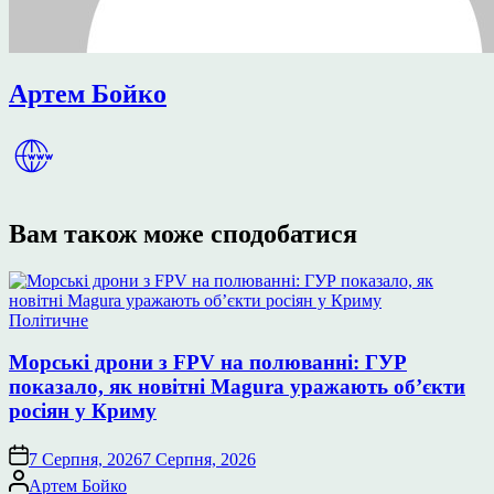
Артем Бойко
Вам також може сподобатися
Опублікувати
Політичне
у
Морські дрони з FPV на полюванні: ГУР
показало, як новітні Magura уражають об’єкти
росіян у Криму
7 Серпня, 2026
7 Серпня, 2026
Опубліковано
Артем Бойко