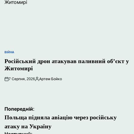
ВІЙНА
ОПУБЛІКУВАТИ
У
Російський дрон атакував паливний об’єкт у
Житомирі
7 Серпня, 2026
Артем Бойко
Опубліковано
Навігація
Попередній:
записів
Польща підняла авіацію через російську
атаку на Україну