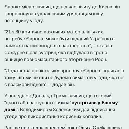
Єврокомісар заявив, що під час візиту до Києва він
запропонував українським урядовцям іншу
потенційну угоду.
“21 з 30 критично важливих матеріалів, яких
потребує Європа, може бути наданий Україною в
рамках взаємовигідного партнерства”, – сказав
Сежурне після зустрічі, яка відбулася в третю
річницю повномасштабного вторгнення Росії.
“Додаткова цінність, яку пропонує Європа, полягає в
тому, що ми ніколи не будемо вимагати угоди, яка не
є взаємовигідною”, – додав він.
У понеділок Дональд Трамп заявив, що готовий
“цього або наступного тижня”
зустрітись у Білому
домі
з Володимиром Зеленським для підписання
угоди про використання корисних копалин.
Раніше цього дня віцепрем’єрка Ольга Стефанішина