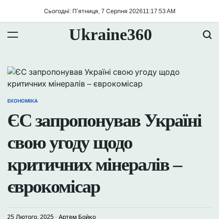
Перейти
Сьогодні: П’ятниця, 7 Серпня 2026
11
:
17
:
53
AM
до
вмісту
Ukraine360
ЕКОНОМІКА
ОПУБЛІКУВАТИ
У
ЄС запропонував Україні
свою угоду щодо
критичних мінералів –
єврокомісар
25 Лютого, 2025
Артем Бойко