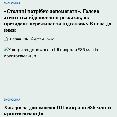
ЕКОНОМІКА
ОПУБЛІКУВАТИ
У
«Столиці потрібно допомагати». Голова
агентства відновлення розказав, як
президент переживає за підготовку Києва до
зими
6 Серпня, 2026
Артем Бойко
Опубліковано
ЕКОНОМІКА
ОПУБЛІКУВАТИ
У
Хакери за допомогою ШІ викрали $86 млн із
криптогаманців