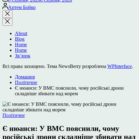
Опубліковано
Артем Бойко
Закрити
пошук
About
Blog
Home
Home
Зв’язок
Всі права захищено. Тема NewsBerry розроблена
WPInterface
.
Домашня
Політичне
Є нюанси: У ВМС пояснили, чому російські дрони
складніше збивати над морем
Опублікувати
Політичне
у
Є нюанси: У ВМС пояснили, чому
російські дрони складніше збивати над