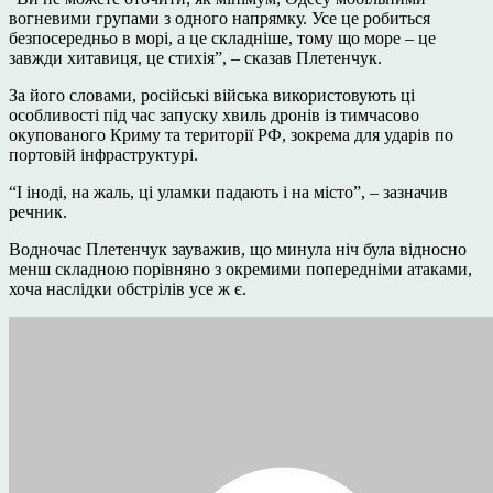
вогневими групами з одного напрямку. Усе це робиться
безпосередньо в морі, а це складніше, тому що море – це
завжди хитавиця, це стихія”, – сказав Плетенчук.
За його словами, російські війська використовують ці
особливості під час запуску хвиль дронів із тимчасово
окупованого Криму та території РФ, зокрема для ударів по
портовій інфраструктурі.
“І іноді, на жаль, ці уламки падають і на місто”, – зазначив
речник.
Водночас Плетенчук зауважив, що минула ніч була відносно
менш складною порівняно з окремими попередніми атаками,
хоча наслідки обстрілів усе ж є.