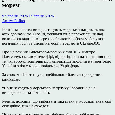
морем
9 Червня, 2026
9 Червня, 2026
Артем Бойко
Російські війська використовують морський напрямок для
атак дронами по Україні, оскільки їхнє перехоплення над
водою є складнішим через особливості роботи мобільних
вогневих груп та умови на морі, передають Ukraine360.
Про це речник Військово-морських сил ЗСУ Дмитро
Плетенчук сказав у телеефірі, відповідаючи на запитання про
те, які ворожі повітряні цілі найчастіше заходять на територію
України з боку моря, повідомляє Укрінформ.
За словами Плетенчука, здебільшого йдеться про дрони-
камікадзе.
“Вони заходять з морського напрямку і роблять це не
випадково”, – зазначив він.
Речник пояснив, що відбивати такі атаки у морській акваторії
складніше, ніж на суходолі.
“Ви не можете оточити, як мінімум, Одесу мобільними