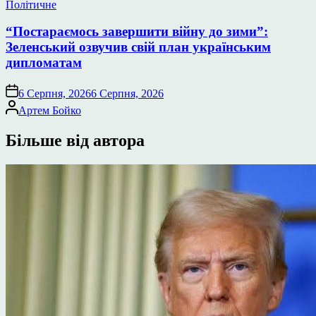
Опублікувати
Політичне
у
“Постараємось завершити війну до зими”:
Зеленський озвучив свій план українським
дипломатам
6 Серпня, 2026
6 Серпня, 2026
Опубліковано
Артем Бойко
Більше від автора