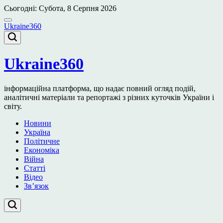
Перейти
Сьогодні: Субота, 8 Серпня 2026
до
вмісту
Ukraine360
Ukraine360
інформаційна платформа, що надає повний огляд подій,
аналітичні матеріали та репортажі з різних куточків України і
світу.
Новини
Україна
Політичне
Економіка
Війна
Статті
Відео
Зв’язок