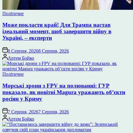
Опублікувати
Політичне
у
Може покласти край! Для Трампа настав
ідеальний момент, щоб завершити війну в
Україні, – експерти
8 Серпня, 2026
8 Серпня, 2026
Опубліковано
Артем Бойко
Опублікувати
Політичне
у
Морські дрони з FPV на полюванні: ГУР
показало, як новітні Magura уражають об’єкти
росіян у Криму
7 Серпня, 2026
7 Серпня, 2026
Опубліковано
Артем Бойко