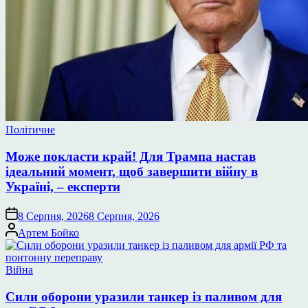
Опублікувати
Політичне
у
Може покласти край! Для Трампа настав
ідеальний момент, щоб завершити війну в
Україні, – експерти
8 Серпня, 2026
8 Серпня, 2026
Опубліковано
Артем Бойко
Опублікувати
Війна
у
Сили оборони уразили танкер із паливом для