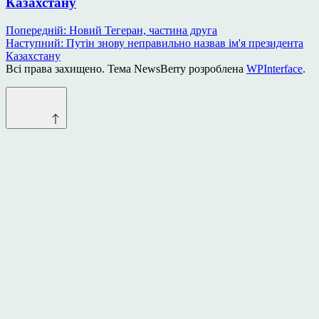
Казахстану
Навігація
Попередній:
Новий Тегеран, частина друга
Наступний:
Путін знову неправильно назвав ім'я президента
записів
Казахстану
Всі права захищено. Тема NewsBerry розроблена
WPInterface
.