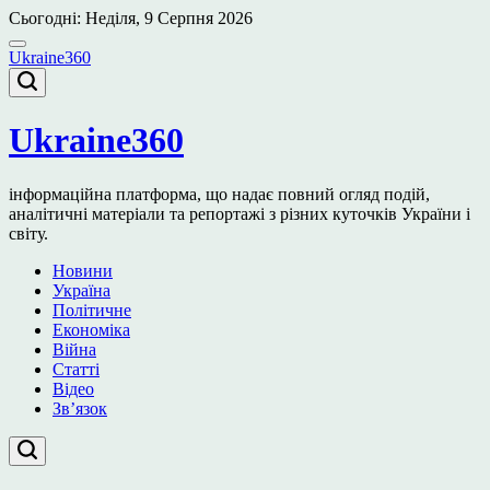
Перейти
Сьогодні: Неділя, 9 Серпня 2026
до
вмісту
Ukraine360
Ukraine360
інформаційна платформа, що надає повний огляд подій,
аналітичні матеріали та репортажі з різних куточків України і
світу.
Новини
Україна
Політичне
Економіка
Війна
Статті
Відео
Зв’язок