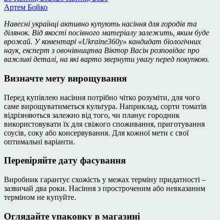
Артем Бойко
Навесні українці активно купують насіння для городів та
ділянок. Від якості посівного матеріалу залежить, яким буде
врожай. У коментарі «Ukraine360у» кандидат біологічних
наук, експерт з овочівництва Віктор Васін розповідає про
важливі деталі, на які варто звернути увагу перед покупкою.
Визначте мету вирощування
Перед купівлею насіння потрібно чітко розуміти, для чого
саме вирощуватиметься культура. Наприклад, сорти томатів
відрізняються залежно від того, чи планує городник
використовувати їх для свіжого споживання, приготування
соусів, соку або консервування. Для кожної мети є свої
оптимальні варіанти.
Перевіряйте дату фасування
Виробник гарантує схожість у межах терміну придатності –
зазвичай два роки. Насіння з простроченим або невказаним
терміном не купуйте.
Оглядайте упаковку в магазині