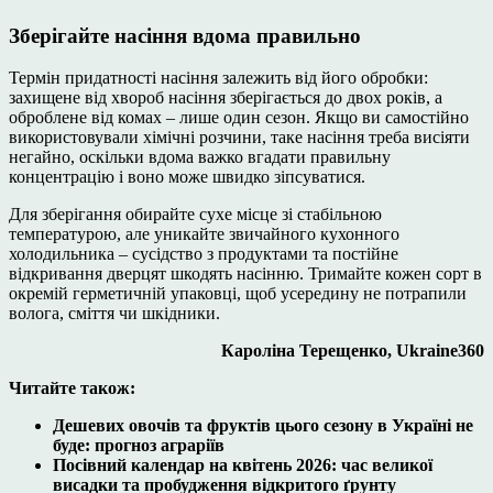
Зберігайте насіння вдома правильно
Термін придатності насіння залежить від його обробки:
захищене від хвороб насіння зберігається до двох років, а
оброблене від комах – лише один сезон. Якщо ви самостійно
використовували хімічні розчини, таке насіння треба висіяти
негайно, оскільки вдома важко вгадати правильну
концентрацію і воно може швидко зіпсуватися.
Для зберігання обирайте сухе місце зі стабільною
температурою, але уникайте звичайного кухонного
холодильника – сусідство з продуктами та постійне
відкривання дверцят шкодять насінню. Тримайте кожен сорт в
окремій герметичній упаковці, щоб усередину не потрапили
волога, сміття чи шкідники.
Кароліна Терещенко, Ukraine360
Читайте також:
Дешевих овочів та фруктів цього сезону в Україні не
буде: прогноз аграріїв
Посівний календар на квітень 2026: час великої
висадки та пробудження відкритого ґрунту