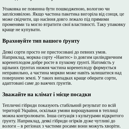
Упаковка не повинна бути пошкодженою, вологою чи
запліснявілою. Якщо частина пакетика вигоріла від сонця, це
може свідчити, що насіння довго лежало під прямими
променями та могло втратити свої властивості. Таку упаковку
краще не купувати.
Враховуйте тип вашого ґрунту
Деякі сорти просто не пристосовані до певних умов.
Наприклад, морква сорту «Нантес» із довгим циліндричним
коренеплодом добре росте в пухкому ґрунті. Натомість у
щільних ґрунтах нижня частина коренеплоду формується
неправильно, а частина моркви може навіть залишатися над
поверхнею землі. У таких випадках краще обирати сорти,
адаптовані саме до важчих ґрунтів.
Зважайте на клімат і місце посадки
Тепличні гібриди показують стабільний результат по всій
території України, оскільки умови вирощування в теплиці
можна контролювати. Інша ситуація з культурами відкритого
ґрунту. Наприклад, деякі гібриди огірків дуже чутливі до
вологи – в регіонах з частими росами вони можуть хворіти.