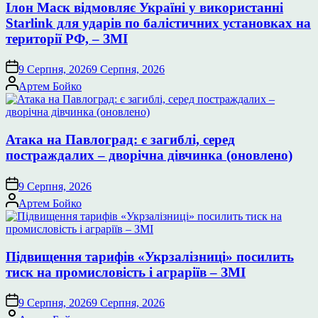
Ілон Маск відмовляє Україні у використанні
Starlink для ударів по балістичних установках на
території РФ, – ЗМІ
9 Серпня, 2026
9 Серпня, 2026
Опубліковано
Артем Бойко
Атака на Павлоград: є загиблі, серед
постраждалих – дворічна дівчинка (оновлено)
9 Серпня, 2026
Опубліковано
Артем Бойко
Підвищення тарифів «Укрзалізниці» посилить
тиск на промисловість і аграріїв – ЗМІ
9 Серпня, 2026
9 Серпня, 2026
Опубліковано