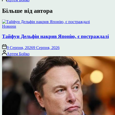
Більше від автора
Опублікувати
Новини
у
Тайфун Дельфін накрив Японію, є постраждалі
9 Серпня, 2026
9 Серпня, 2026
Опубліковано
Артем Бойко