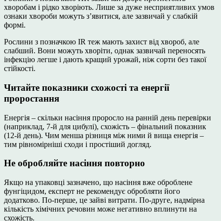
хворобам і рідко хворіють. Лише за дуже несприятливих умов
ознаки хвороби можуть з’явитися, але зазвичай у слабкій
формі.
Рослини з позначкою IR теж мають захист від хвороб, але
слабший. Вони можуть хворіти, однак зазвичай переносять
інфекцію легше і дають кращий урожай, ніж сорти без такої
стійкості.
Читайте показники схожості та енергії
проростання
Енергія – скільки насіння проросло на ранній день перевірки
(наприклад, 7-й для цибулі), схожість – фінальний показник
(12-й день). Чим менша різниця між ними й вища енергія –
тим рівномірніші сходи і простіший догляд.
Не обробляйте насіння повторно
Якщо на упаковці зазначено, що насіння вже оброблене
фунгіцидом, експерт не рекомендує обробляти його
додатково. По-перше, це зайві витрати. По-друге, надмірна
кількість хімічних речовин може негативно вплинути на
схожість.