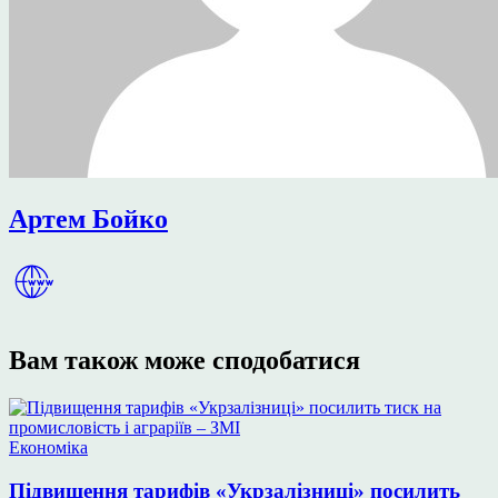
Артем Бойко
Вам також може сподобатися
Опублікувати
Економіка
у
Підвищення тарифів «Укрзалізниці» посилить