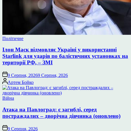
Опублікувати
Політичне
у
Ілон Маск відмовляє Україні у використанні
Starlink для ударів по балістичних установках на
території РФ, – ЗМІ
9 Серпня, 2026
9 Серпня, 2026
Опубліковано
Артем Бойко
Опублікувати
Війна
у
Атака на Павлоград: є загиблі, серед
постраждалих – дворічна дівчинка (оновлено)
9 Серпня, 2026