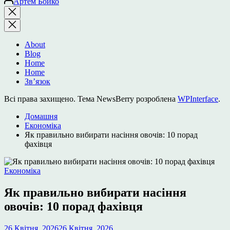
Артем Бойко
Закрити
пошук
About
Blog
Home
Home
Зв’язок
Всі права захищено. Тема NewsBerry розроблена
WPInterface
.
Домашня
Економіка
Як правильно вибирати насіння овочів: 10 порад
фахівця
Опублікувати
Економіка
у
Як правильно вибирати насіння
овочів: 10 порад фахівця
26 Квітня, 2026
26 Квітня, 2026