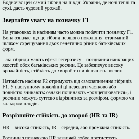
Водночас цей самий гібрид на півдні України, де ночі теплі та
сухі, дасть чудовий урожай.
Звертайте увагу на позначку F1
На упаковках із насінням часто можна побачити позначку F1.
Вона означає, що це гібрид першого покоління, отриманий
шляхом схрещування двох генетично різних батьківських
форм.
Такі гібриди мають ефект гетерозису – поєднання найкращих
якостей обох батьківських рослин. Це забезпечує високу
врожайність, стійкість до хвороб та вирівняність рослин.
Натомість насіння F2 отримують від самозапилення гібридів
F1. У наступному поколінні ці переваги частково або
повністю зникають: ознаки починають «розщеплюватися», і
рослини можуть суттєво відрізнятися за розміром, формою чи
кольором плодів.
Розрізняйте стійкість до хвороб (HR та IR)
HR – висока стійкість, IR – середня, або проміжна стійкість.
Рослини з позначкою HR зазвичай добре протистоять