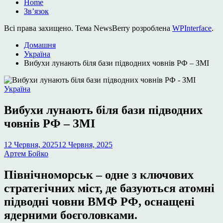
Home
Зв’язок
Всі права захищено. Тема NewsBerry розроблена
WPInterface
.
Домашня
Україна
Вибухи лунають біля бази підводних човнів РФ – ЗМІ
Опублікувати
Україна
у
Вибухи лунають біля бази підводних
човнів РФ – ЗМІ
12 Червня, 2025
12 Червня, 2025
Артем Бойко
Північноморськ – одне з ключових
стратегічних міст, де базуються атомні
підводні човни ВМФ РФ, оснащені
ядерними боєголовками.