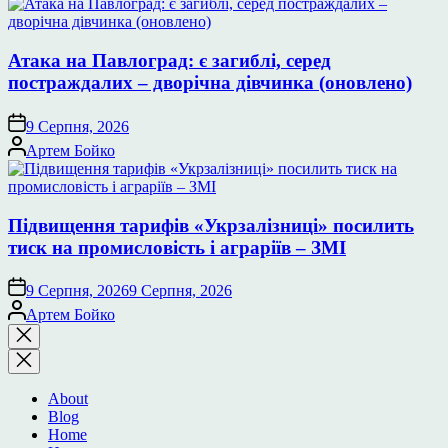
Атака на Павлоград: є загиблі, серед
постраждалих – дворічна дівчинка (оновлено)
9 Серпня, 2026
Опубліковано
Артем Бойко
Підвищення тарифів «Укрзалізниці» посилить
тиск на промисловість і аграріїв – ЗМІ
9 Серпня, 2026
9 Серпня, 2026
Опубліковано
Артем Бойко
Закрити
пошук
About
Blog
Home