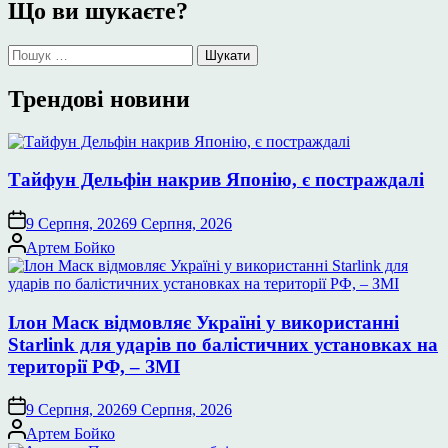
Що ви шукаєте?
Пошук:
Трендові новини
Тайфун Дельфін накрив Японію, є постраждалі
9 Серпня, 2026
9 Серпня, 2026
Опубліковано
Артем Бойко
Ілон Маск відмовляє Україні у використанні
Starlink для ударів по балістичних установках на
території РФ, – ЗМІ
9 Серпня, 2026
9 Серпня, 2026
Опубліковано
Артем Бойко