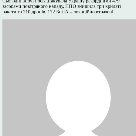
Сьогодні вночі Росія атакувала Україну рекордними 479
засобами повітряного нападу, ППО знищила три крилаті
ракети та 210 дронів, 172 БпЛА – локаційно втрачені.