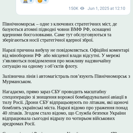
Північноморськ – одне з ключових стратегічних міст, де
базуються атомні підводні човни ВМФ РФ, оснащені
ядерними боєголовками. Саме тут обслуговуються та
зберігаються носії стратегічної ядерної зброї.
Наразі причина вибуху не повідомляється. Офіційні коментарі
від міноборони РФ або місцевої влади відсутні. У мережі
з’являються повідомлення про можливу надзвичайну
ситуацію на одному з об’єктів флоту.
Залізнична лінія і автомагістраль пов’язують Північноморськ з
Мурманськом.
Нагадаємо, прямо зараз СБУ проводить масштабну
спецоперацію зі знищення ворожої бомбардувальної авіації в
тилу Росії. Дрони СБУ відпрацьовують по літакам, які щоночі
бомблять українські міста. Наразі відомо про ураження понад
40 літаків. Згодом стало відомо, що Служба безпеки України
відпрацювала сьогодні відразу по чотирьом військових
аредромах Росії.