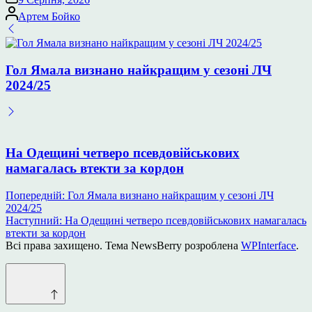
Опубліковано
Артем Бойко
Гол Ямала визнано найкращим у сезоні ЛЧ
2024/25
На Одещині четверо псевдовійськових
намагалась втекти за кордон
Навігація
Попередній:
Гол Ямала визнано найкращим у сезоні ЛЧ
2024/25
записів
Наступний:
На Одещині четверо псевдовійськових намагалась
втекти за кордон
Всі права захищено. Тема NewsBerry розроблена
WPInterface
.