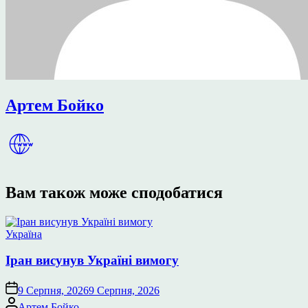
Артем Бойко
Вам також може сподобатися
Опублікувати
Україна
у
Іран висунув Україні вимогу
9 Серпня, 2026
9 Серпня, 2026
Опубліковано
Артем Бойко