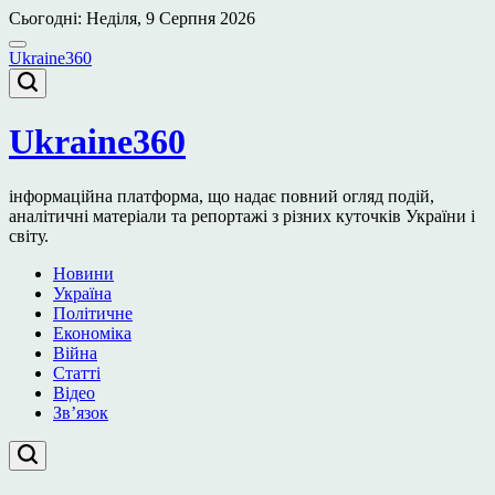
Перейти
Сьогодні: Неділя, 9 Серпня 2026
до
вмісту
Ukraine360
Ukraine360
інформаційна платформа, що надає повний огляд подій,
аналітичні матеріали та репортажі з різних куточків України і
світу.
Новини
Україна
Політичне
Економіка
Війна
Статті
Відео
Зв’язок