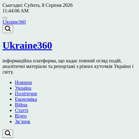
Перейти
Сьогодні: Субота, 8 Серпня 2026
до
11
:
44
:
06
AM
вмісту
Ukraine360
Ukraine360
інформаційна платформа, що надає повний огляд подій,
аналітичні матеріали та репортажі з різних куточків України і
світу.
Новини
Україна
Політичне
Економіка
Війна
Статті
Відео
Зв’язок