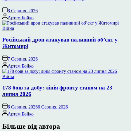
8 Серпня, 2026
Опубліковано
Артем Бойко
Опублікувати
Війна
у
Російський дрон атакував паливний об’єкт у
Житомирі
7 Серпня, 2026
Опубліковано
Артем Бойко
Опублікувати
Війна
у
178 боїв за добу: лінія фронту станом на 23
липня 2026
6 Серпня, 2026
6 Серпня, 2026
Опубліковано
Артем Бойко
Більше від автора