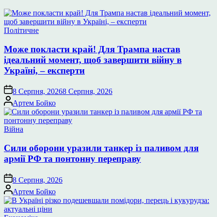
Опублікувати
Політичне
у
Може покласти край! Для Трампа настав
ідеальний момент, щоб завершити війну в
Україні, – експерти
8 Серпня, 2026
8 Серпня, 2026
Опубліковано
Артем Бойко
Опублікувати
Війна
у
Сили оборони уразили танкер із паливом для
армії РФ та понтонну переправу
8 Серпня, 2026
Опубліковано
Артем Бойко