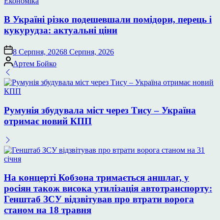
Опублікувати
Економіка
у
В Україні різко подешевшали помідори, перець і
кукурудза: актуальні ціни
8 Серпня, 2026
8 Серпня, 2026
Опубліковано
Артем Бойко
Румунія збудувала міст через Тису – Україна
отримає новий КПП
На концерті Кобзона тримається аншлаг, у
росіян також висока утилізація автотранспорту:
Генштаб ЗСУ відзвітував про втрати ворога
станом на 18 травня