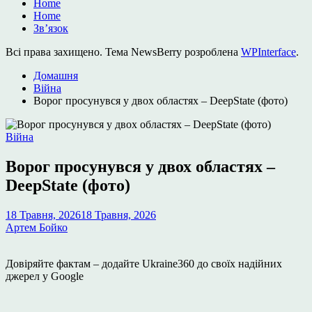
Home
Home
Зв’язок
Всі права захищено. Тема NewsBerry розроблена
WPInterface
.
Домашня
Війна
Ворог просунувся у двох областях – DeepState (фото)
Опублікувати
Війна
у
Ворог просунувся у двох областях –
DeepState (фото)
18 Травня, 2026
18 Травня, 2026
Артем Бойко
Довіряйте фактам – додайте Ukraine360 до своїх надійних
джерел у Google