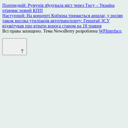
Навігація
Попередній:
Румунія збудувала міст через Тису – Україна
отримає новий КПП
записів
Наступний:
На концерті Кобзона тримається аншлаг, у росіян
також висока утилізація автотранспорту: Генштаб ЗСУ
відзвітував про втрати ворога станом на 18 травня
Всі права захищено. Тема NewsBerry розроблена
WPInterface
.