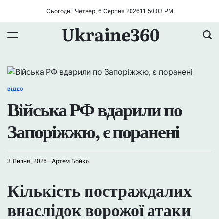
Перейти
Сьогодні: Четвер, 6 Серпня 2026
11
:
50
:
04
PM
до
Ukraine360
вмісту
ВІДЕО
ОПУБЛІКУВАТИ
Війська РФ вдарили по
У
Запоріжжю, є поранені
3 Липня, 2026
Артем Бойко
Кількість постраждалих
внаслідок ворожої атаки