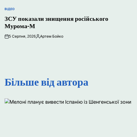
ВІДЕО
ОПУБЛІКУВАТИ
ЗСУ показали знищення російського
У
Мурома-М
5 Серпня, 2026
Артем Бойко
Опубліковано
Більше від автора