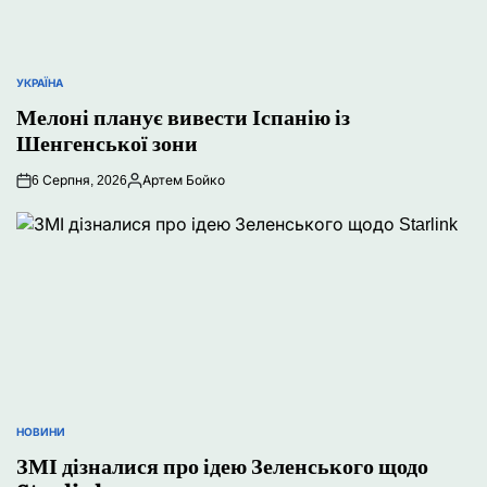
УКРАЇНА
ОПУБЛІКУВАТИ
Мелоні планує вивести Іспанію із
У
Шенгенської зони
6 Серпня, 2026
Артем Бойко
Опубліковано
НОВИНИ
ОПУБЛІКУВАТИ
ЗМІ дізналися про ідею Зеленського щодо
У