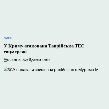
ВІДЕО
ОПУБЛІКУВАТИ
У Криму атакована Таврійська ТЕС –
У
соцмережі
6 Серпня, 2026
Артем Бойко
Опубліковано