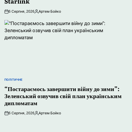
Starlink
6 Серпня, 2026
Артем Бойко
Опубліковано
ПОЛІТИЧНЕ
ОПУБЛІКУВАТИ
“Постараємось завершити війну до зими”:
У
Зеленський озвучив свій план українським
дипломатам
6 Серпня, 2026
Артем Бойко
Опубліковано