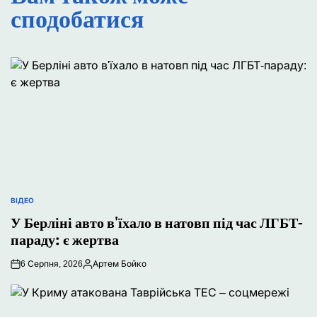
сподобатися
ВІДЕО
ОПУБЛІКУВАТИ
У Берліні авто в'їхало в натовп під час ЛГБТ-
У
параду: є жертва
6 Серпня, 2026
Артем Бойко
Опубліковано