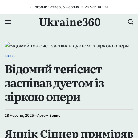
Перейти
Сьогодні: Четвер, 6 Серпня 2026
7
:
36
:
14
PM
до
Ukraine360
вмісту
ВІДЕО
ОПУБЛІКУВАТИ
Відомий тенісист
У
заспівав дуетом із
зіркою опери
28 Червня, 2025
Артем Бойко
Яннік Сіннер приміряв