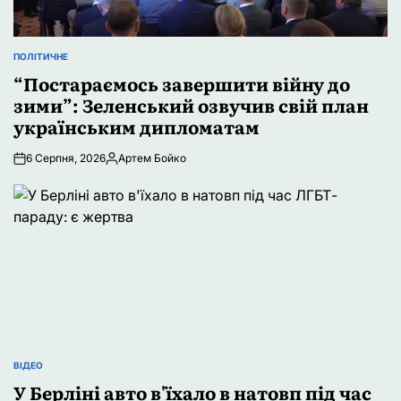
ПОЛІТИЧНЕ
ОПУБЛІКУВАТИ
У
“Постараємось завершити війну до
зими”: Зеленський озвучив свій план
українським дипломатам
6 Серпня, 2026
Артем Бойко
Опубліковано
ВІДЕО
ОПУБЛІКУВАТИ
У
У Берліні авто в'їхало в натовп під час