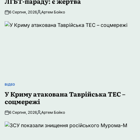
ЛГБТ-параду: є жертва
6 Серпня, 2026
Артем Бойко
Опубліковано
ВІДЕО
ОПУБЛІКУВАТИ
У
У Криму атакована Таврійська ТЕС –
соцмережі
6 Серпня, 2026
Артем Бойко
Опубліковано