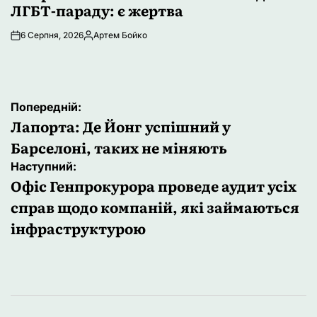
ЛГБТ-параду: є жертва
6 Серпня, 2026
Артем Бойко
Опубліковано
Навігація
Попередній:
записів
Лапорта: Де Йонг успішний у
Барселоні, таких не міняють
Наступний:
Офіс Генпрокурора проведе аудит усіх
справ щодо компаній, які займаються
інфраструктурою