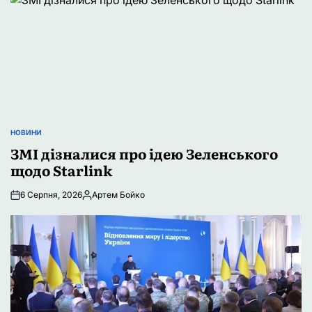
НОВИНИ
ОПУБЛІКУВАТИ
У
ЗМІ дізналися про ідею Зеленського
щодо Starlink
6 Серпня, 2026
Артем Бойко
Опубліковано