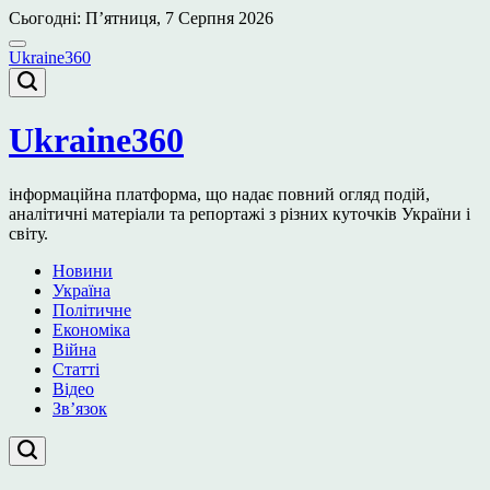
Перейти
Сьогодні: П’ятниця, 7 Серпня 2026
до
вмісту
Ukraine360
Ukraine360
інформаційна платформа, що надає повний огляд подій,
аналітичні матеріали та репортажі з різних куточків України і
світу.
Новини
Україна
Політичне
Економіка
Війна
Статті
Відео
Зв’язок