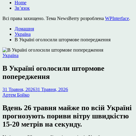
Home
Зв’язок
Всі права захищено. Тема NewsBerry розроблена
WPInterface
.
Домашня
Україна
В Україні оголосили штормове попередження
Опублікувати
Україна
у
В Україні оголосили штормове
попередження
31 Травня, 2026
31 Травня, 2026
Артем Бойко
Вдень 26 травня майже по всій Україні
прогнозують пориви вітру швидкістю
15-20 метрів на секунду.