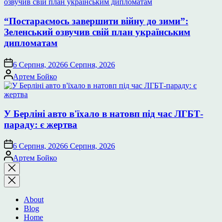
“Постараємось завершити війну до зими”:
Зеленський озвучив свій план українським
дипломатам
6 Серпня, 2026
6 Серпня, 2026
Опубліковано
Артем Бойко
У Берліні авто в'їхало в натовп під час ЛГБТ-
параду: є жертва
6 Серпня, 2026
6 Серпня, 2026
Опубліковано
Артем Бойко
Закрити
пошук
About
Blog
Home