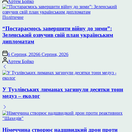
Артем Бойко
Опублікувати
Політичне
у
“Постараємось завершити війну до зими”:
Зеленський озвучив свій план українським
дипломатам
6 Серпня, 2026
6 Серпня, 2026
Опубліковано
Артем Бойко
У Тузлівських лиманах загинули десятки тонн
медуз – еколог
Німеччина створює надшвидкий дрон проти