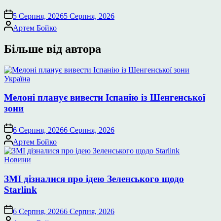
5 Серпня, 2026
5 Серпня, 2026
Опубліковано
Артем Бойко
Більше від автора
Опублікувати
Україна
у
Мелоні планує вивести Іспанію із Шенгенської
зони
6 Серпня, 2026
6 Серпня, 2026
Опубліковано
Артем Бойко
Опублікувати
Новини
у
ЗМІ дізналися про ідею Зеленського щодо
Starlink
6 Серпня, 2026
6 Серпня, 2026
Опубліковано