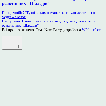
реактивних "Шахедів"
Навігація
Попередній:
У Тузлівських лиманах загинули десятки тонн
медуз – еколог
записів
Наступний:
Німеччина створює надшвидкий дрон проти
реактивних "Шахедів"
Всі права захищено. Тема NewsBerry розроблена
WPInterface
.