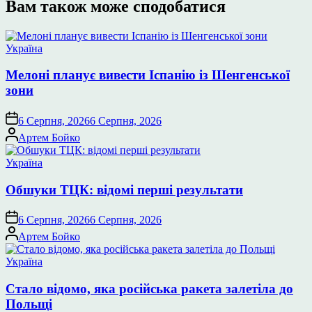
Вам також може сподобатися
Опублікувати
Україна
у
Мелоні планує вивести Іспанію із Шенгенської
зони
6 Серпня, 2026
6 Серпня, 2026
Опубліковано
Артем Бойко
Опублікувати
Україна
у
Обшуки ТЦК: відомі перші результати
6 Серпня, 2026
6 Серпня, 2026
Опубліковано
Артем Бойко
Опублікувати
Україна
у
Стало відомо, яка російська ракета залетіла до
Польщі