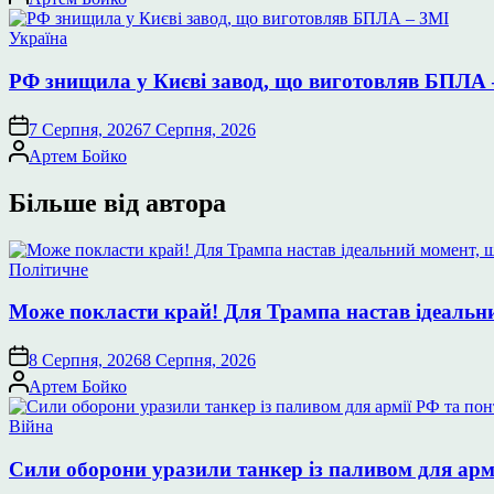
Опублікувати
Україна
у
РФ знищила у Києві завод, що виготовляв БПЛА 
7 Серпня, 2026
7 Серпня, 2026
Опубліковано
Артем Бойко
Більше від автора
Опублікувати
Політичне
у
Може покласти край! Для Трампа настав ідеальний
8 Серпня, 2026
8 Серпня, 2026
Опубліковано
Артем Бойко
Опублікувати
Війна
у
Сили оборони уразили танкер із паливом для арм