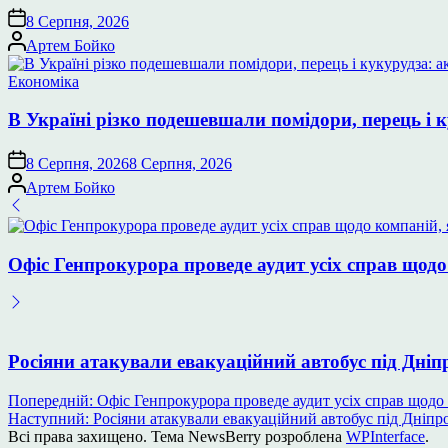
8 Серпня, 2026
Опубліковано
Артем Бойко
Опублікувати
Економіка
у
В Україні різко подешевшали помідори, перець і к
8 Серпня, 2026
8 Серпня, 2026
Опубліковано
Артем Бойко
Офіс Генпрокурора проведе аудит усіх справ щод
Росіяни атакували евакуаційний автобус під Дніп
Навігація
Попередній:
Офіс Генпрокурора проведе аудит усіх справ щодо
Наступний:
Росіяни атакували евакуаційний автобус під Дніпр
записів
Всі права захищено. Тема NewsBerry розроблена
WPInterface
.