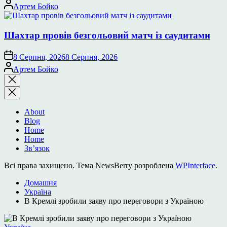
Опубліковано
Артем Бойко
Шахтар провів безгольовий матч із саудитами
8 Серпня, 2026
8 Серпня, 2026
Опубліковано
Артем Бойко
Закрити
пошук
About
Blog
Home
Home
Зв’язок
Всі права захищено. Тема NewsBerry розроблена
WPInterface
.
Домашня
Україна
В Кремлі зробили заяву про переговори з Україною
Опублікувати