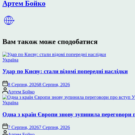
Артем Бойко
Вам також може сподобатися
Опублікувати
Україна
у
Удар по Києву: стали відомі попередні наслідки
8 Серпня, 2026
8 Серпня, 2026
Опубліковано
Артем Бойко
Опублікувати
Україна
у
Одна з країн Європи знову зупинила переговори 
7 Серпня, 2026
7 Серпня, 2026
Опубліковано
Артем Бойко