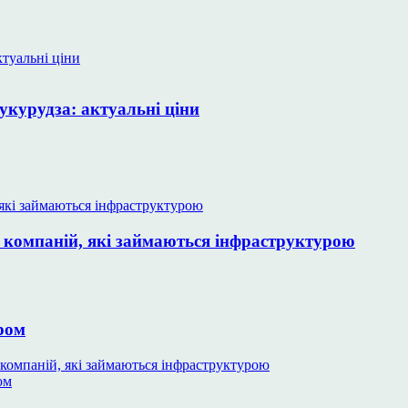
укурудза: актуальні ціни
о компаній, які займаються інфраструктурою
ром
 компаній, які займаються інфраструктурою
ом