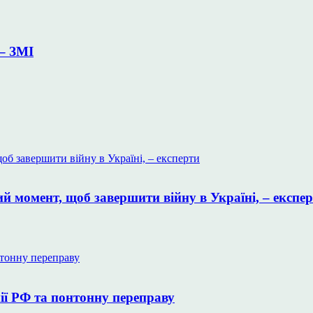
– ЗМІ
 момент, щоб завершити війну в Україні, – експе
ії РФ та понтонну переправу