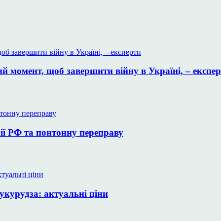
 момент, щоб завершити війну в Україні, – експе
ії РФ та понтонну переправу
укурудза: актуальні ціни