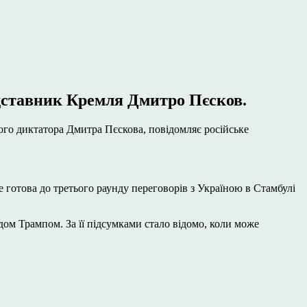
редставник Кремля Дмитро Пєсков.
кого диктатора Дмитра Пєскова, повідомляє російське
е готова до третього раунду переговорів з Україною в Стамбулі
ом Трампом. За її підсумками стало відомо, коли може