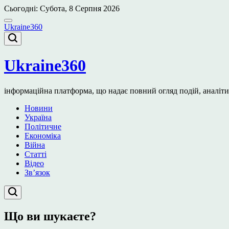
Перейти
Сьогодні: Субота, 8 Серпня 2026
до
вмісту
Ukraine360
Ukraine360
інформаційна платформа, що надає повний огляд подій, аналітичн
Новини
Україна
Політичне
Економіка
Війна
Статті
Відео
Зв’язок
Що ви шукаєте?