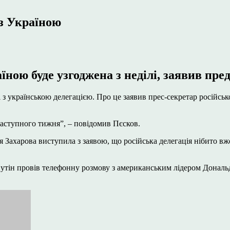
 з Україною
аїною буде узгоджена з неділі, заявив п
 з українською делегацією. Про це заявив прес-секретар російсь
наступного тижня”, – повідомив Пєсков.
 Захарова виступила з заявою, що російська делегація нібито вж
тін провів телефонну розмову з американським лідером Дональд