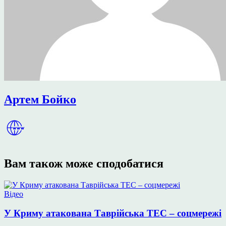
Артем Бойко
Вам також може сподобатися
Опублікувати
Відео
у
У Криму атакована Таврійська ТЕС – соцмережі