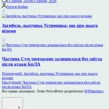
6 Серпня, 2026
6 Серпня, 2026
Опубліковано
Артем Бойко
Загибель льотчика Устименка: що про нього
відомо
Частина Сум тимчасово залишилася без світла
після атаки БпЛА
Навігація
Попередній:
Загибель льотчика Устименка: що про нього
відомо
записів
Наступний:
Частина Сум тимчасово залишилася без світла
після атаки БпЛА
Всі права захищено. Тема NewsBerry розроблена
WPInterface
.