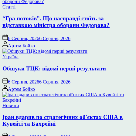
Опублікувати
Статті
у
“Гра потоків”. Що насправді стоїть за
відставкою міністра оборони Федорова?
6 Серпня, 2026
6 Серпня, 2026
Опубліковано
Артем Бойко
Опублікувати
Україна
у
Обшуки ТЦК: відомі перші результати
6 Серпня, 2026
6 Серпня, 2026
Опубліковано
Артем Бойко
Опублікувати
Новини
у
Іран вдарив по стратегічних об'єктах США в
Кувейті та Бахрейні