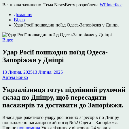
Всі права захищено. Тема NewsBerry розроблена
WPInterface
.
Домашня
Відео
Удар Росії пошкодив поїзд Одеса-Запоріжжя у Дніпрі
Опублікувати
Відео
у
Удар Росії пошкодив поїзд Одеса-
Запоріжжя у Дніпрі
13 Липня, 2025
13 Липня, 2025
Артем Бойко
Укрзалізниця готує підмінний рухомий
склад по Дніпру, щоб пересадити
пасажирів та доставити до Запоріжжя.
Внаслідок ракетного удару російських агресорів по Дніпру
пошкоджено пасажирський поїзд №52 Одеса – Запоріжжя.
Про це
повідомила
Укрзалізниця у вівторок, 24 червня.