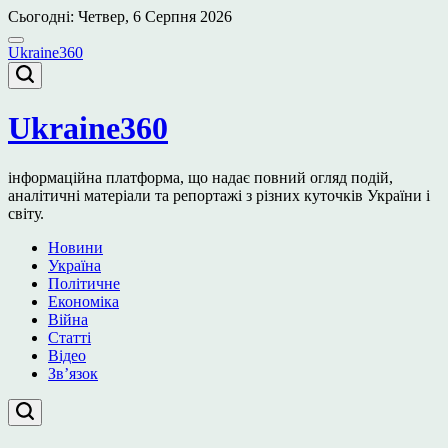
Перейти
Сьогодні: Четвер, 6 Серпня 2026
до
вмісту
Ukraine360
Ukraine360
інформаційна платформа, що надає повний огляд подій,
аналітичні матеріали та репортажі з різних куточків України і
світу.
Новини
Україна
Політичне
Економіка
Війна
Статті
Відео
Зв’язок