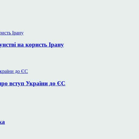
унстві на користь Ірану
про вступ України до ЄС
ка