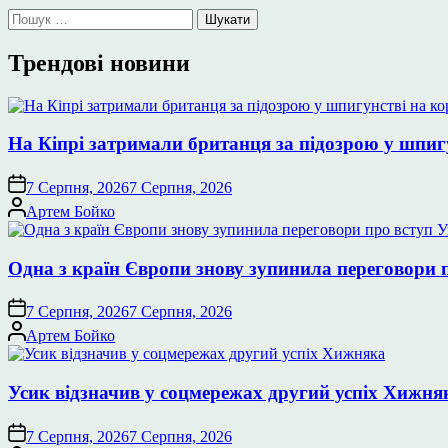
Пошук:
Трендові новини
На Кіпрі затримали британця за підозрою у шпиг
7 Серпня, 2026
7 Серпня, 2026
Опубліковано
Артем Бойко
Одна з країн Європи знову зупинила переговори 
7 Серпня, 2026
7 Серпня, 2026
Опубліковано
Артем Бойко
Усик відзначив у соцмережах другий успіх Хижня
7 Серпня, 2026
7 Серпня, 2026