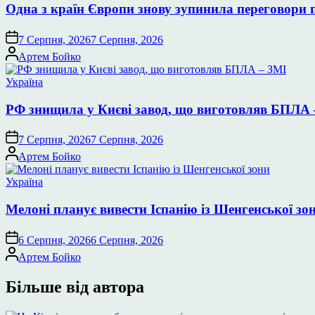
Одна з країн Європи знову зупинила переговори 
7 Серпня, 2026
7 Серпня, 2026
Опубліковано
Артем Бойко
Опублікувати
Україна
у
РФ знищила у Києві завод, що виготовляв БПЛА 
7 Серпня, 2026
7 Серпня, 2026
Опубліковано
Артем Бойко
Опублікувати
Україна
у
Мелоні планує вивести Іспанію із Шенгенської зо
6 Серпня, 2026
6 Серпня, 2026
Опубліковано
Артем Бойко
Більше від автора