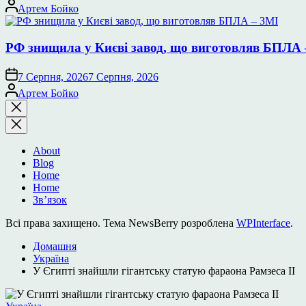
Опубліковано
Артем Бойко
РФ знищила у Києві завод, що виготовляв БПЛА 
7 Серпня, 2026
7 Серпня, 2026
Опубліковано
Артем Бойко
Закрити
пошук
About
Blog
Home
Home
Зв’язок
Всі права захищено. Тема NewsBerry розроблена
WPInterface
.
Домашня
Україна
У Єгипті знайшли гігантську статую фараона Рамзеса II
Опублікувати