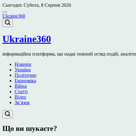
Перейти
Сьогодні: Субота, 8 Серпня 2026
до
вмісту
Ukraine360
Ukraine360
інформаційна платформа, що надає повний огляд подій, аналітичн
Новини
Україна
Політичне
Економіка
Війна
Статті
Відео
Зв’язок
Що ви шукаєте?