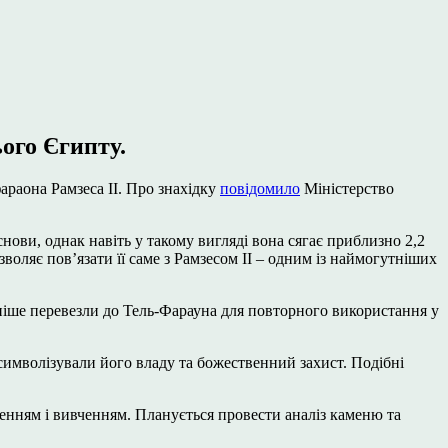
ого Єгипту.
араона Рамзеса II. Про знахідку
повідомило
Міністерство
снови, однак навіть у такому вигляді вона сягає приблизно 2,2
воляє пов’язати її саме з Рамзесом II – одним із наймогутніших
ізніше перевезли до Тель-Фарауна для повторного використання у
 символізували його владу та божественний захист. Подібні
ленням і вивченням. Планується провести аналіз каменю та