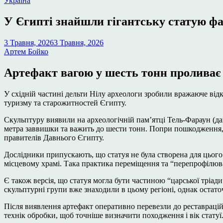
Україна
у
У Єгипті знайшли гігантську статую фа
3 Травня, 2026
3 Травня, 2026
Артем Бойко
Артефакт вагою у шесть тонн проливає н
У східній частині дельти Нілу археологи зробили вражаюче відк
туризму та старожитностей Єгипту.
Скульптуру виявили на археологічній пам’ятці Тель-Фараун (давн
метра заввишки та важить до шести тонн. Попри пошкодження, чі
правителів Давнього Єгипту.
Дослідники припускають, що статуя не була створена для цього 
місцевому храмі. Така практика переміщення та “перепрофілюв
Є також версія, що статуя могла бути частиною “царської тріад
скульптурні групи вже знаходили в цьому регіоні, однак остато
Після виявлення артефакт оперативно перевезли до реставрацій
технік обробки, щоб точніше визначити походження і вік статуї