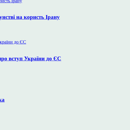
унстві на користь Ірану
про вступ України до ЄС
ка