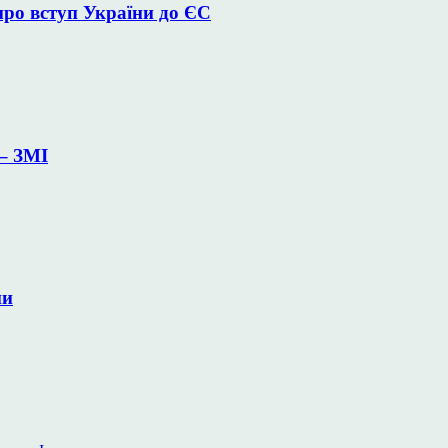
про вступ України до ЄС
– ЗМІ
ни