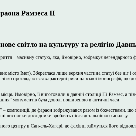
раона Рамзеса II
ове світло на культуру та релігію Давнь
риття – масивну статую, яка, ймовірно, зображує легендарного ф
є місто Імет). Збереглася лише верхня частина статуї без ніг і о
тко проглядаються характерні риси царської іконографії, що доз
місця. Ймовірно, її виготовили в давній столиці Пі-Рамзес, а п
ання” монументів була доволі поширеною в античні часи.
и” – композиції, де фараон зображувався разом із божествами, що
чні висновки дослідники зроблять після детальнішого аналізу.
ного центру в Сан-ель-Хагарі, де фахівці займуться його віднов
.