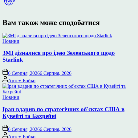
Вам також може сподобатися
Опублікувати
Новини
у
ЗМІ дізналися про ідею Зеленського щодо
Starlink
6 Серпня, 2026
6 Серпня, 2026
Опубліковано
Артем Бойко
Опублікувати
Новини
у
Іран вдарив по стратегічних об'єктах США в
Кувейті та Бахрейні
6 Серпня, 2026
6 Серпня, 2026
Опубліковано
Артем Бойко