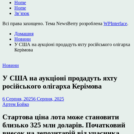
Home
Home
Зв’язок
Всі права захищено. Тема NewsBerry розроблена
WPInterface
.
Домашня
Новини
У США на аукціоні продадуть яхту російського олігарха
Керімова
Опублікувати
Новини
у
У США на аукціоні продадуть яхту
російського олігарха Керімова
6 Серпня, 2025
6 Серпня, 2025
Артем Бойко
Стартова ціна лота може становити
близько 325 млн доларів. Початковий
внесок на депозитарій від учасника