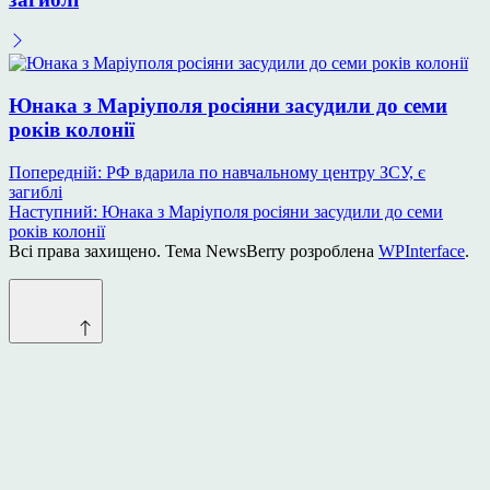
Юнака з Маріуполя росіяни засудили до семи
років колонії
Навігація
Попередній:
РФ вдарила по навчальному центру ЗСУ, є
загиблі
записів
Наступний:
Юнака з Маріуполя росіяни засудили до семи
років колонії
Всі права захищено. Тема NewsBerry розроблена
WPInterface
.