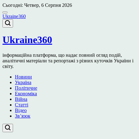
Перейти
Сьогодні: Четвер, 6 Серпня 2026
до
вмісту
Ukraine360
Ukraine360
інформаційна платформа, що надає повний огляд подій,
аналітичні матеріали та репортажі з різних куточків України і
світу.
Новини
Україна
Політичне
Економіка
Війна
Статті
Відео
Зв’язок