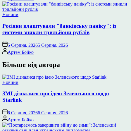
Опублікувати
Новини
у
Росіяни влаштували "банківську паніку": із
системи зникли трильйони рублів
5 Серпня, 2026
5 Серпня, 2026
Опубліковано
Артем Бойко
Більше від автора
Опублікувати
Новини
у
ЗМІ дізналися про ідею Зеленського щодо
Starlink
6 Серпня, 2026
6 Серпня, 2026
Опубліковано
Артем Бойко