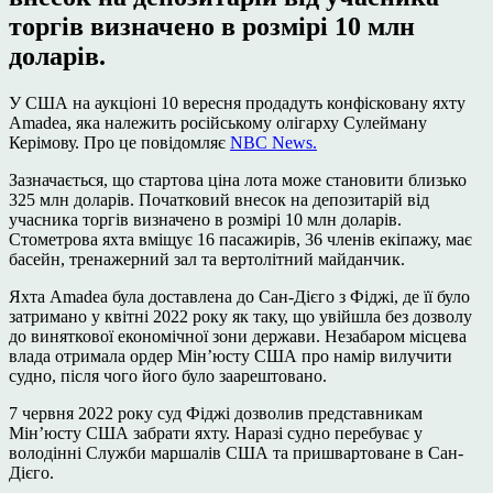
торгів визначено в розмірі 10 млн
доларів.
У США на аукціоні 10 вересня продадуть конфісковану яхту
Amadea, яка належить російському олігарху Сулейману
Керімову. Про це повідомляє
NBC News.
Зазначається, що стартова ціна лота може становити близько
325 млн доларів. Початковий внесок на депозитарій від
учасника торгів визначено в розмірі 10 млн доларів.
Стометрова яхта вміщує 16 пасажирів, 36 членів екіпажу, має
басейн, тренажерний зал та вертолітний майданчик.
Яхта Amadea була доставлена до Сан-Дієго з Фіджі, де її було
затримано у квітні 2022 року як таку, що увійшла без дозволу
до виняткової економічної зони держави. Незабаром місцева
влада отримала ордер Мін’юсту США про намір вилучити
судно, після чого його було заарештовано.
7 червня 2022 року суд Фіджі дозволив представникам
Мін’юсту США забрати яхту. Наразі судно перебуває у
володінні Служби маршалів США та пришвартоване в Сан-
Дієго.