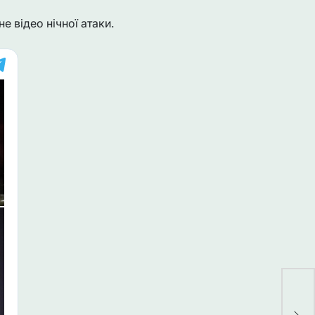
е відео нічної атаки.
По
пра
дес