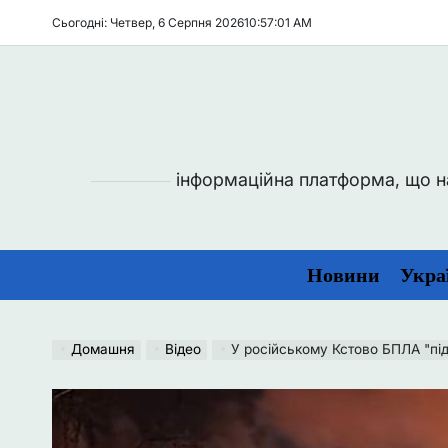
Перейти
Сьогодні: Четвер, 6 Серпня 2026
10
:
57
:
02
AM
до
вмісту
інформаційна платформа, що над
Новини
Укра
Домашня
Відео
У російському Кстово БПЛА "пі