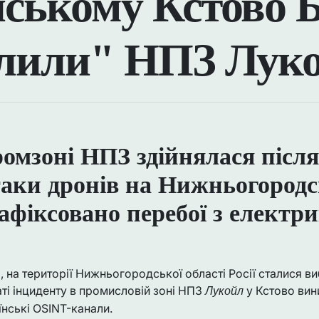
йському Кстово
алили" НПЗ Лук
омзоні НПЗ здійнялася після 
таки дронів на Нижньогородс
афіксовано перебої з електр
ня, на території Нижньогородської області Росії сталися в
аті інциденту в промисловій зоні НПЗ
у Кстово вин
Лукойл
нські OSINT-канали.