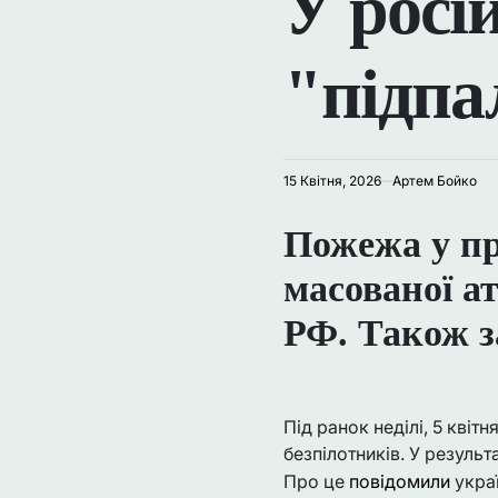
У росі
"підп
15 Квітня, 2026
Артем Бойко
Пожежа у пр
масованої а
РФ. Також з
Під ранок неділі, 5 квіт
безпілотників. У результ
Про це
повідомили
украї