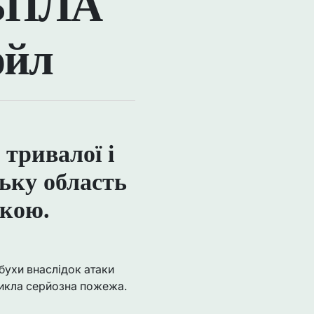
 БПЛА
ойл
тривалої і
ьку область
икою.
ибухи внаслідок атаки
икла серйозна пожежа.