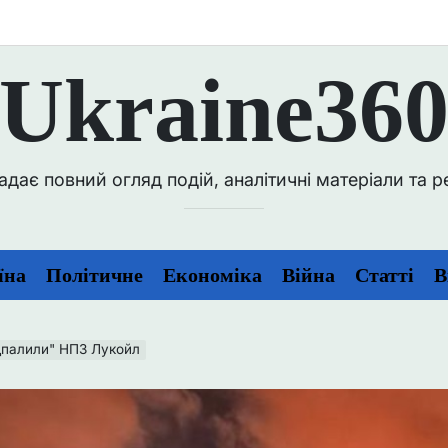
Ukraine36
ає повний огляд подій, аналітичні матеріали та репо
їна
Політичне
Економіка
Війна
Статті
В
дпалили" НПЗ Лукойл