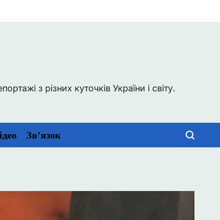
0
ртажі з різних куточків України і світу.
ідео
Зв’язок