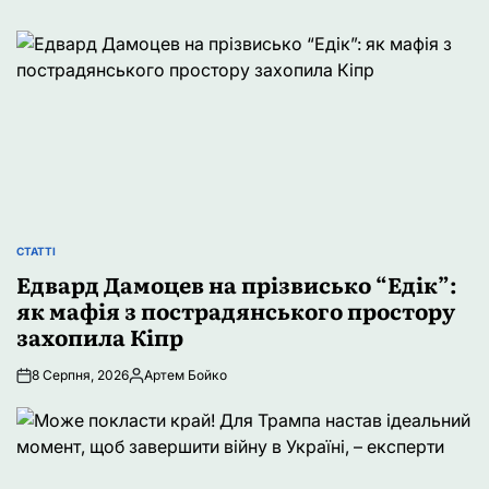
СТАТТІ
ОПУБЛІКУВАТИ
У
Едвард Дамоцев на прізвисько “Едік”:
як мафія з пострадянського простору
захопила Кіпр
8 Серпня, 2026
Артем Бойко
Опубліковано