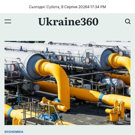
Перейти
Сьогодні: Субота, 8 Серпня 2026
4
:
17
:
34
PM
до
Ukraine360
вмісту
ЕКОНОМІКА
ОПУБЛІКУВАТИ