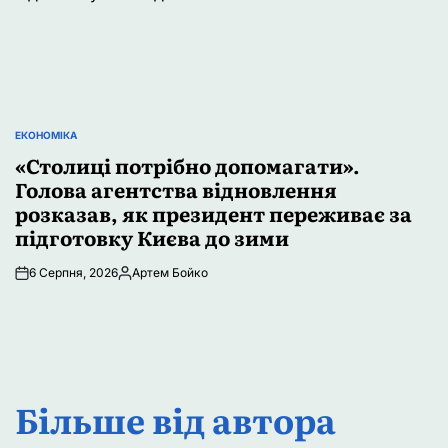
ЕКОНОМІКА
ОПУБЛІКУВАТИ
У
«Столиці потрібно допомагати».
Голова агентства відновлення
розказав, як президент переживає за
підготовку Києва до зими
6 Серпня, 2026
Артем Бойко
Опубліковано
Більше від автора