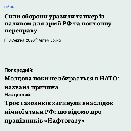
ВІЙНА
ОПУБЛІКУВАТИ
У
Сили оборони уразили танкер із
паливом для армії РФ та понтонну
переправу
8 Серпня, 2026
Артем Бойко
Опубліковано
Навігація
Попередній:
записів
Молдова поки не збирається в НАТО:
названа причина
Наступний:
Троє газовиків загинули внаслідок
нічної атаки РФ: що відомо про
працівників «Нафтогазу»