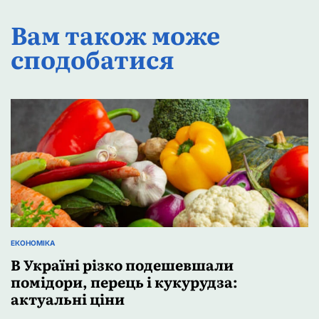
Вам також може
сподобатися
ЕКОНОМІКА
ОПУБЛІКУВАТИ
У
В Україні різко подешевшали
помідори, перець і кукурудза:
актуальні ціни