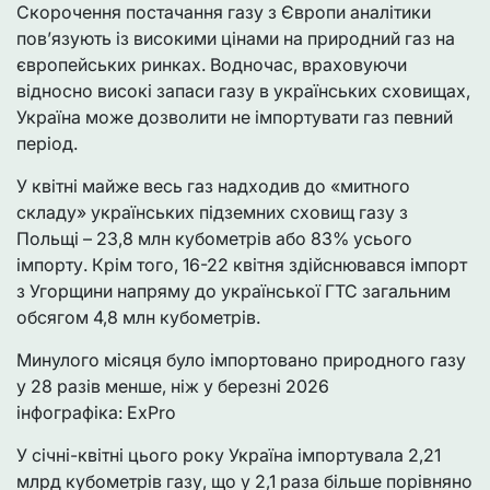
Скорочення постачання газу з Європи аналітики
пов’язують із високими цінами на природний газ на
європейських ринках. Водночас, враховуючи
відносно високі запаси газу в українських сховищах,
Україна може дозволити не імпортувати газ певний
період.
У квітні майже весь газ надходив до «митного
складу» українських підземних сховищ газу з
Польщі – 23,8 млн кубометрів або 83% усього
імпорту. Крім того, 16-22 квітня здійснювався імпорт
з Угорщини напряму до української ГТС загальним
обсягом 4,8 млн кубометрів.
Минулого місяця було імпортовано природного газу
у 28 разів менше, ніж у березні 2026
інфографіка: ExPro
У січні-квітні цього року Україна імпортувала 2,21
млрд кубометрів газу, що у 2,1 раза більше порівняно