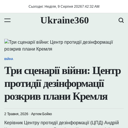
Перейти
Сьогодні: Неділя, 9 Серпня 2026
7
:
42
:
33
AM
до
вмісту
Ukraine360
ВІЙНА
ОПУБЛІКУВАТИ
У
Три сценарії війни: Центр
протидії дезінформації
розкрив плани Кремля
2 Травня, 2026
Артем Бойко
Керівник Центру протидії дезінформації (ЦПД) Андрій