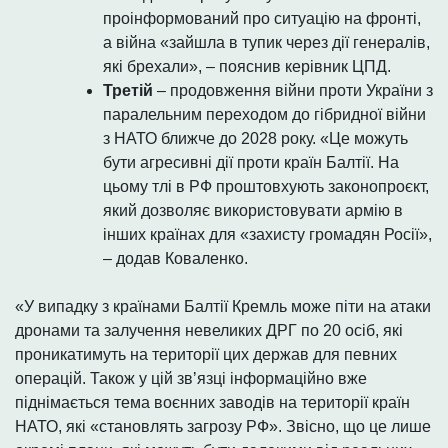
проінформований про ситуацію на фронті,
а війна «зайшла в тупик через дії генералів,
які брехали», – пояснив керівник ЦПД.
Третій
– продовження війни проти України з
паралельним переходом до гібридної війни
з НАТО ближче до 2028 року. «Це можуть
бути агресивні дії проти країн Балтії. На
цьому тлі в РФ проштовхують законопроєкт,
який дозволяє використовувати армію в
інших країнах для «захисту громадян Росії»,
– додав Коваленко.
«У випадку з країнами Балтії Кремль може піти на атаки
дронами та залучення невеликих ДРГ по 20 осіб, які
проникатимуть на території цих держав для певних
операцій. Також у цій звʼязці інформаційно вже
піднімається тема воєнних заводів на території країн
НАТО, які «становлять загрозу РФ». Звісно, що це лише