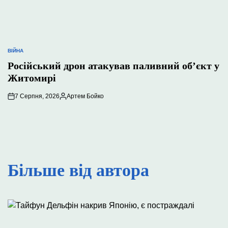
ВІЙНА
ОПУБЛІКУВАТИ
У
Російський дрон атакував паливний об’єкт у
Житомирі
7 Серпня, 2026
Артем Бойко
Опубліковано
Більше від автора