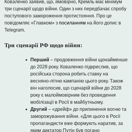
Коваленко заявив, що, ймовірно, Кремль має мінімум
три сценарії щодо війни. Один з них передбачає спробу
поступового замороження протистояння. Про це
повідомляє «Главком» з
посиланням
на його допис в
Telegram.
Три сценарії РФ щодо війни:
Перший
– продовження війни щонайменше
до 2028 року. Коваленко підкреслив, що
російська сторона робить ставку на
весняно-літню кампанію цього року. Також
він наголосив, що сценарій війни до 2028
року є малоймовірним без проведення
мобілізації в Росії в майбутньому.
Другий
– «дрейф» до припинення вогню та
заморожування війни. «Для цього в Росії
пропагандисти вже формують наратив, за
яким диктатор Путін був погано