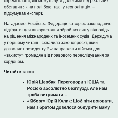
окремі плани, які можуть бути далекими від реальних
обставин як на полі бою, так і у геополітиці», –
підсумував експерт.
Нагадаємо, Російська Федерація створює законодавче
підґрунтя для використання збройних сил у відповідь
на рішення міжнародних та іноземних судів. Держдума
у першому читанні схвалила законопроєкт, який
дозволяє президенту РФ направляти війська для
«захисту» громадян від правового переслідування за
кордоном.
Читайте також:
Юрій Щербак: Переговори зі США та
Росією абсолютно безглузді. Але нам
треба витримати…
«Кіборг» Юрій Кулик: Щоб піти воювати,
нам з братом довелося обдурити маму