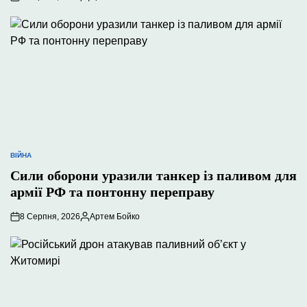
Опубліковано
ВІЙНА
ОПУБЛІКУВАТИ
У
Сили оборони уразили танкер із паливом для
армії РФ та понтонну переправу
8 Серпня, 2026
Артем Бойко
Опубліковано