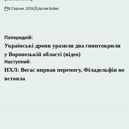
9 Серпня, 2026
Артем Бойко
Опубліковано
Навігація
Попередній:
записів
Українські дрони уразили два гвинтокрили
у Воронезькій області (відео)
Наступний:
НХЛ: Вегас вирвав перемогу, Філадельфія не
встояла