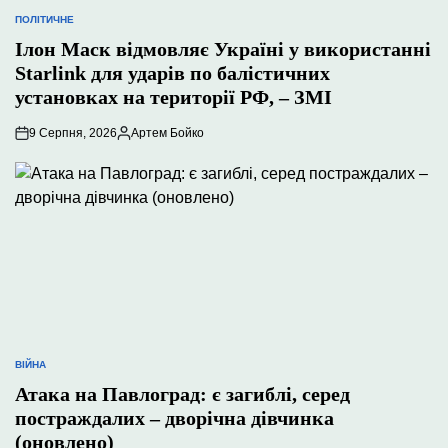
ПОЛІТИЧНЕ
ОПУБЛІКУВАТИ
У
Ілон Маск відмовляє Україні у використанні
Starlink для ударів по балістичних
установках на території РФ, – ЗМІ
9 Серпня, 2026
Артем Бойко
Опубліковано
ВІЙНА
ОПУБЛІКУВАТИ
У
Атака на Павлоград: є загиблі, серед
постраждалих – дворічна дівчинка
(оновлено)