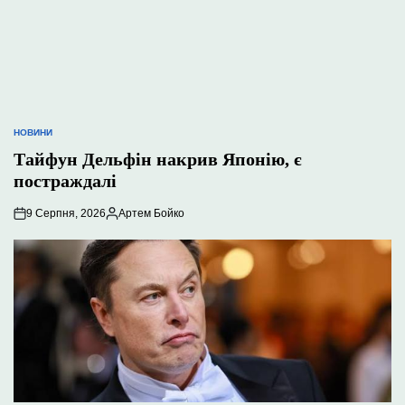
НОВИНИ
ОПУБЛІКУВАТИ
У
Тайфун Дельфін накрив Японію, є
постраждалі
9 Серпня, 2026
Артем Бойко
Опубліковано