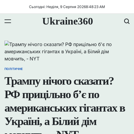
Перейти
Сьогодні: Неділя, 9 Серпня 2026
8
:
48
:
23
AM
до
вмісту
Ukraine360
ПОЛІТИЧНЕ
ОПУБЛІКУВАТИ
У
Трампу нічого сказати?
РФ прицільно б’є по
американських гігантах в
Україні, а Білий дім