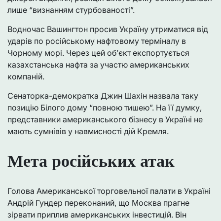
лише “визнанням стурбованості”.
Водночас Вашингтон просив Україну утриматися від
ударів по російському нафтовому терміналу в
Чорному морі. Через цей об’єкт експортується
казахстанська нафта за участю американських
компаній.
Сенаторка-демократка Джин Шахін назвала таку
позицію Білого дому “повною тишею”. На її думку,
представники американського бізнесу в Україні не
мають сумнівів у навмисності дій Кремля.
Мета російських атак
Голова Американської торговельної палати в Україні
Андрій Гундер переконаний, що Москва прагне
зірвати приплив американських інвестицій. Він