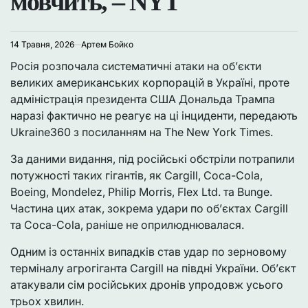
мовчить, – NYT
14 Травня, 2026
Артем Бойко
Росія розпочала систематичні атаки на об’єкти
великих американських корпорацій в Україні, проте
адміністрація президента США Дональда Трампа
наразі фактично не реагує на ці інциденти, передають
Ukraine360 з посиланням на The New York Times.
За даними видання, під російські обстріли потрапили
потужності таких гігантів, як Cargill, Coca-Cola,
Boeing, Mondelez, Philip Morris, Flex Ltd. та Bunge.
Частина цих атак, зокрема удари по об’єктах Cargill
та Coca-Cola, раніше не оприлюднювалася.
Одним із останніх випадків став удар по зерновому
терміналу агрогіганта Cargill на півдні України. Об’єкт
атакували сім російських дронів упродовж усього
трьох хвилин.