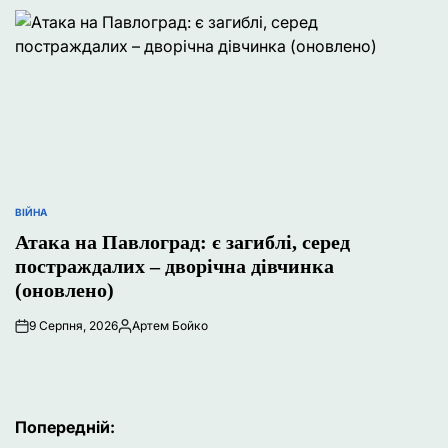
ВІЙНА
ОПУБЛІКУВАТИ
У
Атака на Павлоград: є загиблі, серед
постраждалих – дворічна дівчинка
(оновлено)
9 Серпня, 2026
Артем Бойко
Опубліковано
Навігація
Попередній: