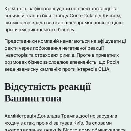
Крім того, зафіксовані удари по електростанції та
сонячній станції біля заводу Coca-Cola під Києвом,
що місцева влада вважає цілеспрямованою акцією
проти американського бізнесу.
Представники компаній намагаються не афішувати ці
факти через побоювання негативної реакції
інвесторів та страхових ринків. Проте в приватних
розмовах бізнес висловлює впевненість, що Росія
веде навмисну кампанію проти інтересів США.
Відсутність реакції
Вашингтона
Адміністрація Дональда Трампа досі не засудила
жодну з атак, про які звітував Київ. За словами
джерел видання, реакція Білого дому обмежувалася