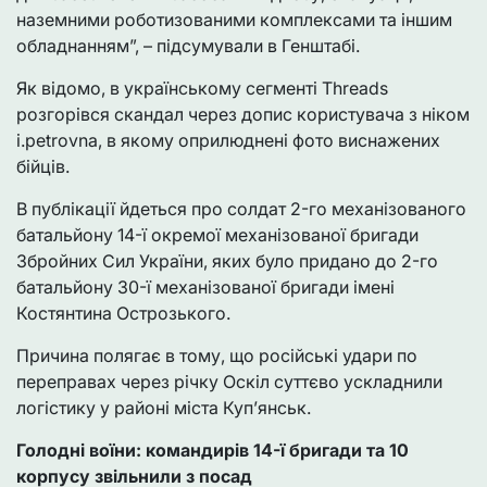
наземними роботизованими комплексами та іншим
обладнанням”, – підсумували в Генштабі.
Як відомо, в українському сегменті Threads
розгорівся скандал через допис користувача з ніком
i.petrovna, в якому оприлюднені фото виснажених
бійців.
В публікації йдеться про солдат 2-го механізованого
батальйону 14-ї окремої механізованої бригади
Збройних Сил України, яких було придано до 2-го
батальйону 30-ї механізованої бригади імені
Костянтина Острозького.
Причина полягає в тому, що російські удари по
переправах через річку Оскіл суттєво ускладнили
логістику у районі міста Куп’янськ.
Голодні воїни: командирів 14-ї бригади та 10
корпусу звільнили з посад