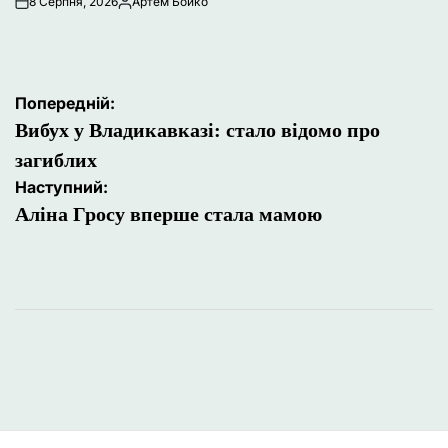
8 Серпня, 2026
Артем Бойко
Опубліковано
Навігація
Попередній:
записів
Вибух у Владикавказі: стало відомо про
загиблих
Наступний:
Аліна Гросу вперше стала мамою