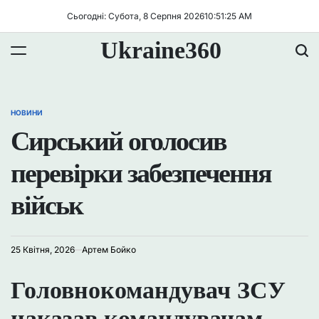
Перейти
Сьогодні: Субота, 8 Серпня 2026
10
:
51
:
25
AM
до
вмісту
Ukraine360
НОВИНИ
ОПУБЛІКУВАТИ
У
Сирський оголосив
перевірки забезпечення
військ
25 Квітня, 2026
Артем Бойко
Головнокомандувач ЗСУ
наказав командувачам