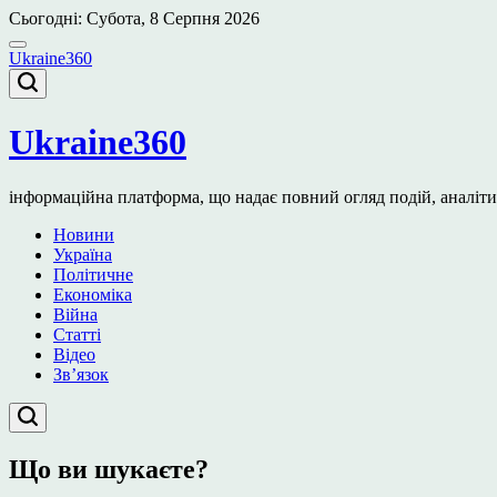
Перейти
Сьогодні: Субота, 8 Серпня 2026
до
вмісту
Ukraine360
Ukraine360
інформаційна платформа, що надає повний огляд подій, аналітичн
Новини
Україна
Політичне
Економіка
Війна
Статті
Відео
Зв’язок
Що ви шукаєте?