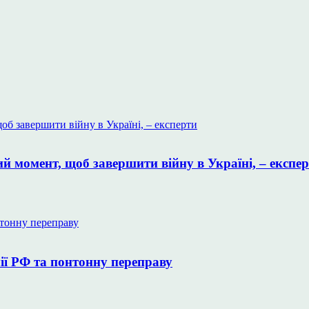
 момент, щоб завершити війну в Україні, – експе
ії РФ та понтонну переправу