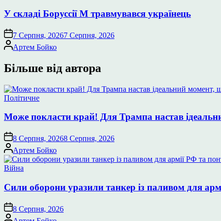
у
У складі Боруссії М травмувався українець
7 Серпня, 2026
7 Серпня, 2026
Опубліковано
Артем Бойко
Більше від автора
Опублікувати
Політичне
у
Може покласти край! Для Трампа настав ідеальний
8 Серпня, 2026
8 Серпня, 2026
Опубліковано
Артем Бойко
Опублікувати
Війна
у
Сили оборони уразили танкер із паливом для арм
8 Серпня, 2026
Опубліковано
Артем Бойко