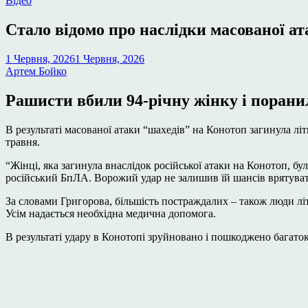
Відео
у
Стало відомо про наслідки масованої а
1 Червня, 2026
1 Червня, 2026
Артем Бойко
Рашисти вбили 94-річну жінку і поранил
В результаті масованої атаки “шахедів” на Конотоп загинула л
травня.
“Жінці, яка загинула внаслідок російської атаки на Конотоп, бул
російський БпЛА. Ворожий удар не залишив їй шансів врятувати
За словами Григорова, більшість постраждалих – також люди літ
Усім надається необхідна медична допомога.
В результаті удару в Конотопі зруйновано і пошкоджено багаток