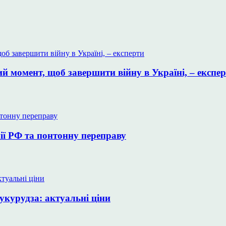
 момент, щоб завершити війну в Україні, – експе
ії РФ та понтонну переправу
укурудза: актуальні ціни