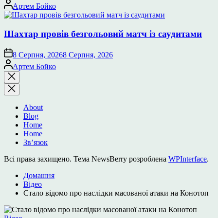
Опубліковано
Артем Бойко
Шахтар провів безгольовий матч із саудитами
8 Серпня, 2026
8 Серпня, 2026
Опубліковано
Артем Бойко
Закрити
пошук
About
Blog
Home
Home
Зв’язок
Всі права захищено. Тема NewsBerry розроблена
WPInterface
.
Домашня
Відео
Стало відомо про наслідки масованої атаки на Конотоп
Опублікувати