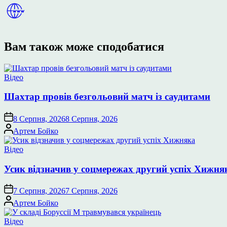
Вам також може сподобатися
Опублікувати
Відео
у
Шахтар провів безгольовий матч із саудитами
8 Серпня, 2026
8 Серпня, 2026
Опубліковано
Артем Бойко
Опублікувати
Відео
у
Усик відзначив у соцмережах другий успіх Хижня
7 Серпня, 2026
7 Серпня, 2026
Опубліковано
Артем Бойко
Опублікувати
Відео