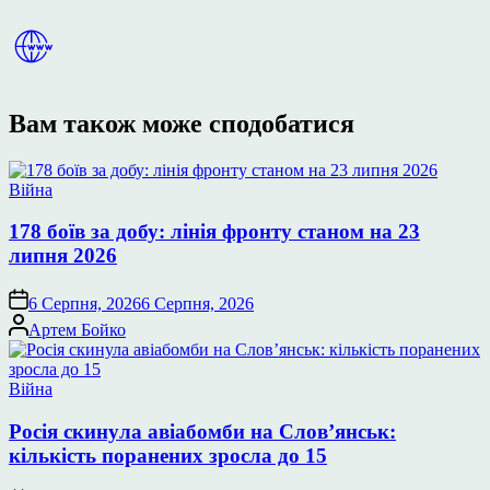
Вам також може сподобатися
Опублікувати
Війна
у
178 боїв за добу: лінія фронту станом на 23
липня 2026
6 Серпня, 2026
6 Серпня, 2026
Опубліковано
Артем Бойко
Опублікувати
Війна
у
Росія скинула авіабомби на Слов’янськ:
кількість поранених зросла до 15