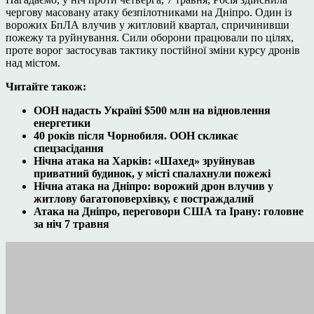
чергову масовану атаку безпілотниками на Дніпро. Один із
ворожих БпЛА влучив у житловий квартал, спричинивши
пожежу та руйнування. Сили оборони працювали по цілях,
проте ворог застосував тактику постійної зміни курсу дронів
над містом.
Читайте також:
ООН надасть Україні $500 млн на відновлення
енергетики
40 років після Чорнобиля. ООН скликає
спецзасідання
Нічна атака на Харків: «Шахед» зруйнував
приватний будинок, у місті спалахнули пожежі
Нічна атака на Дніпро: ворожий дрон влучив у
житлову багатоповерхівку, є постраждалий
Атака на Дніпро, переговори США та Ірану: головне
за ніч 7 травня