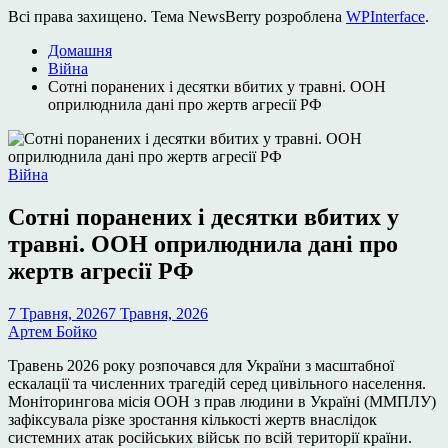
Всі права захищено. Тема NewsBerry розроблена
WPInterface
.
Домашня
Війна
Сотні поранених і десятки вбитих у травні. ООН
оприлюднила дані про жертв агресії РФ
Опублікувати
Війна
у
Сотні поранених і десятки вбитих у
травні. ООН оприлюднила дані про
жертв агресії РФ
7 Травня, 2026
7 Травня, 2026
Артем Бойко
Травень 2026 року розпочався для України з масштабної
ескалації та численних трагедій серед цивільного населення.
Моніторингова місія ООН з прав людини в Україні (ММПЛУ)
зафіксувала різке зростання кількості жертв внаслідок
системних атак російських військ по всій території країни.