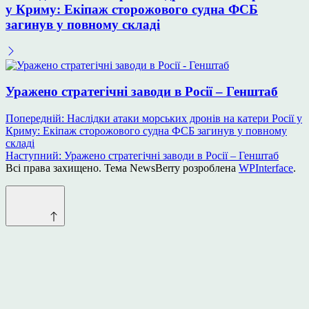
у Криму: Екіпаж сторожового судна ФСБ
загинув у повному складі
Уражено стратегічні заводи в Росії – Генштаб
Навігація
Попередній:
Наслідки атаки морських дронів на катери Росії у
Криму: Екіпаж сторожового судна ФСБ загинув у повному
записів
складі
Наступний:
Уражено стратегічні заводи в Росії – Генштаб
Всі права захищено. Тема NewsBerry розроблена
WPInterface
.