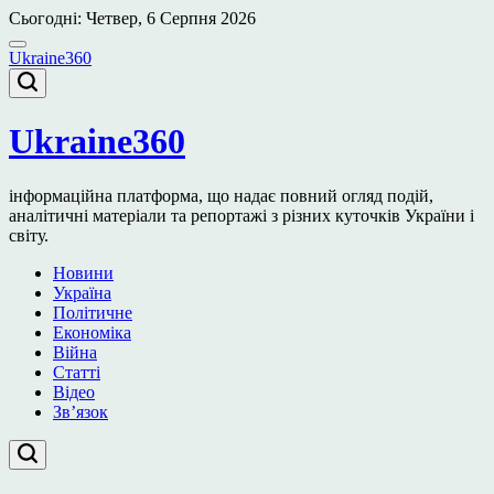
Перейти
Сьогодні: Четвер, 6 Серпня 2026
до
вмісту
Ukraine360
Ukraine360
інформаційна платформа, що надає повний огляд подій,
аналітичні матеріали та репортажі з різних куточків України і
світу.
Новини
Україна
Політичне
Економіка
Війна
Статті
Відео
Зв’язок