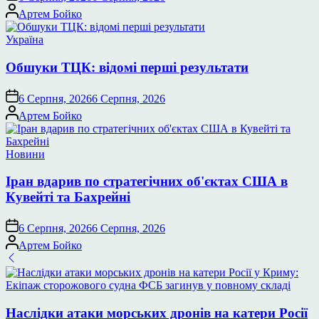
Опубліковано
Артем Бойко
Опублікувати
Україна
у
Обшуки ТЦК: відомі перші результати
6 Серпня, 2026
6 Серпня, 2026
Опубліковано
Артем Бойко
Опублікувати
Новини
у
Іран вдарив по стратегічних об'єктах США в
Кувейті та Бахрейні
6 Серпня, 2026
6 Серпня, 2026
Опубліковано
Артем Бойко
Наслідки атаки морських дронів на катери Росії