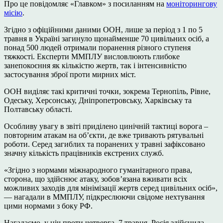
Про це повідомляє «Главком» з посиланням на
моніторингову
місію
.
Згідно з офіційними даними ООН, лише за період з 1 по 5
травня в Україні загинуло щонайменше 70 цивільних осіб, а
понад 500 людей отримали поранення різного ступеня
тяжкості. Експерти ММПЛУ висловлюють глибоке
занепокоєння як кількістю жертв, так і інтенсивністю
застосування зброї проти мирних міст.
ООН виділяє такі критичні точки, зокрема Тернопіль, Рівне,
Одеську, Херсонську, Дніпропетровську, Харківську та
Полтавську області.
Особливу увагу в звіті приділено цинічній тактиці ворога –
повторним атакам на об’єкти, де вже тривають рятувальні
роботи. Серед загиблих та поранених у травні зафіксовано
значну кількість працівників екстрених служб.
«Згідно з нормами міжнародного гуманітарного права,
сторона, що здійснює атаку, зобов’язана вживати всіх
можливих заходів для мінімізації жертв серед цивільних осіб»,
— нагадали в ММПЛУ, підкреслюючи свідоме нехтування
цими нормами з боку РФ.
Нагадаємо, у ніч проти четверга, 7 травня, Росія здійснила