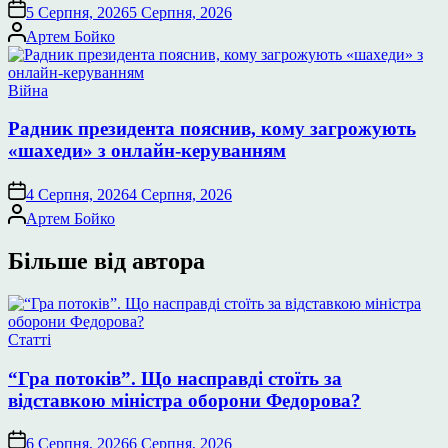
5 Серпня, 2026
5 Серпня, 2026
Опубліковано
Артем Бойко
Опублікувати
Війна
у
Радник президента пояснив, кому загрожують
«шахеди» з онлайн-керуванням
4 Серпня, 2026
4 Серпня, 2026
Опубліковано
Артем Бойко
Більше від автора
Опублікувати
Статті
у
“Гра потоків”. Що насправді стоїть за
відставкою міністра оборони Федорова?
6 Серпня, 2026
6 Серпня, 2026