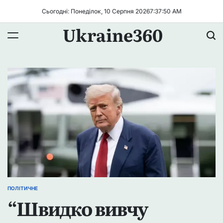
Перейти
Сьогодні: Понеділок, 10 Серпня 2026
7
:
37
:
51
AM
до
Ukraine360
вмісту
ПОЛІТИЧНЕ
ОПУБЛІКУВАТИ
“Швидко вивчу
У