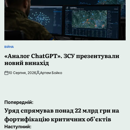
ВІЙНА
ОПУБЛІКУВАТИ
У
«Аналог ChatGPT». ЗСУ презентували
новий винахід
10 Серпня, 2026
Артем Бойко
Опубліковано
Навігація
Попередній:
записів
Уряд спрямував понад 22 млрд грн на
фортифікацію критичних об’єктів
Наступний: