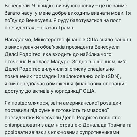
Венесуели. Я швидко вивчу іспанську – це не займе
багато часу, у мене добре виходить вивчати мови. І я
поїду до Венесуели. Я буду балотуватися на пост
президента», – сказав Трамп.
Нагадаємо, Міністерство фінансів США зняло санкції
з виконувачки обов’язків президента Венесуели
Делсі Родрігес, яка входить до найближчого
оточення Ніколаса Мадуро. Згідно з рішенням, ім’я
Делсі Родрігес вилучили зі списку спеціально
позначених громадян і заблокованих осіб (SDN),
який передбачає обмеження фінансових операцій і
доступу до активів у юрисдикції США.
Як повідомлялося, звіти американської розвідки
поставили під сумнів готовність тимчасової
президентки Венесуели Делсі Родрігес повністю
співпрацювати з адміністрацією Дональда Трампа та
розірвати зв’язки з ключовими супротивниками