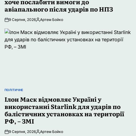
хоче послабити вимоги до
авіапального після ударів по НПЗ
9 Серпня, 2026
Артем Бойко
Опубліковано
ПОЛІТИЧНЕ
ОПУБЛІКУВАТИ
У
Ілон Маск відмовляє Україні у
використанні Starlink для ударів по
балістичних установках на території
РФ, – ЗМІ
9 Серпня, 2026
Артем Бойко
Опубліковано