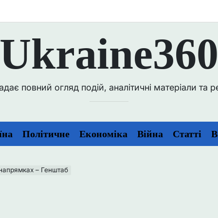
Ukraine36
ає повний огляд подій, аналітичні матеріали та репо
їна
Політичне
Економіка
Війна
Статті
В
 напрямках – Генштаб