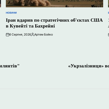
НОВИНИ
ОПУБЛІКУВАТИ
У
Іран вдарив по стратегічних об'єктах США
в Кувейті та Бахрейні
6 Серпня, 2026
Артем Бойко
Опубліковано
илянтів"
«Укрзалізниця» в