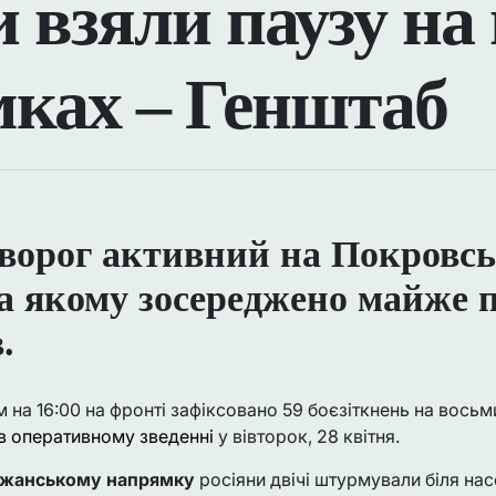
и взяли паузу на
ках – Генштаб
ворог активний на Покровс
а якому зосереджено майже 
.
ом на 16:00 на фронті зафіксовано 59 боєзіткнень на вось
в оперативному зведенні
у вівторок, 28 квітня.
ожанському напрямку
росіяни двічі штурмували біля на