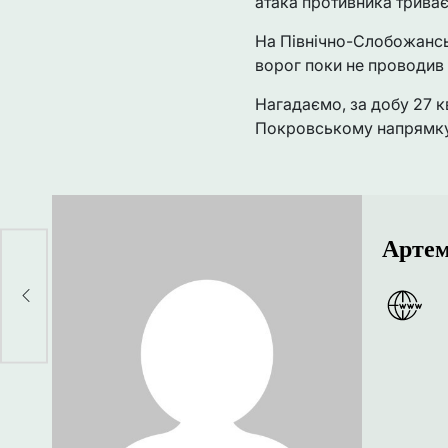
атака противника триває
На Північно-Слобожансь
ворог поки не проводив 
Нагадаємо, за добу 27 кв
Покровському напрямку 
Артем
или
в"