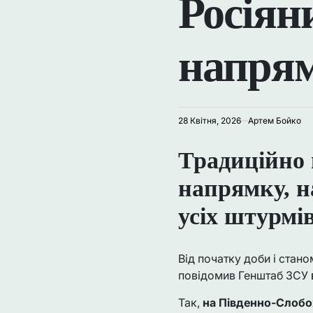
Росіян
напрям
28 Квітня, 2026
Артем Бойко
Традиційно 
напрямку, н
усіх штурмів
Від початку доби і стан
повідомив Генштаб ЗСУ
Так,
на Південно-Слоб