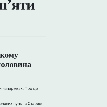
 п’яти
ькому
половина
ми напярмках. Про це
селених пунктів Стариця