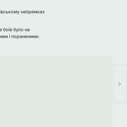
хівському напрямках
е боїв було на
ими і пораненими.
«У
вс
кв