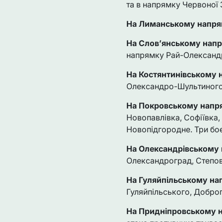
та в напрямку Червоної 
На Лиманському напр
На Слов’янському нап
напрямку Рай-Олександр
На Костянтинівському 
Олександро-Шультиного, 
На Покровському напр
Новопавлівка, Софіївка,
Новопідгородне. Три боє
На Олександрівському
Олександроград, Степов
На Гуляйпільському н
Гуляйпільського, Доброп
На Придніпровському 