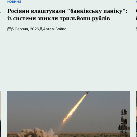
НОВИНИ
ОПУБЛІКУВАТИ
У
А
Росіяни влаштували "банківську паніку":
із системи зникли трильйони рублів
5 Серпня, 2026
Артем Бойко
Опубліковано