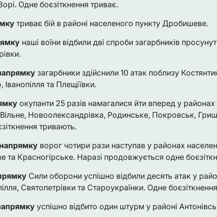
Зорі. Одне боєзіткнення триває.
ямку
триває бій в районі населеного пункту Дробишеве.
рямку
наші воїни відбили дві спроби загарбників просунут
івки.
напрямку
загарбники здійснили 10 атак поблизу Костянтині
Іванопілля та Плещіївки.
ямку
окупанти 25 разів намагалися йти вперед у районах
 Вільне, Новоолександрівка, Родинське, Покровськ, Гриш
зіткнення тривають.
 напрямку
ворог чотири рази наступав у районах населен
е та Красногірське. Наразі продовжується одне боєзіткн
апрямку
Сили оборони успішно відбили десять атак у райо
ілля, Святопетрівки та Староукраїнки. Одне боєзіткнення
напрямку
успішно відбито один штурм у районі Антонівс