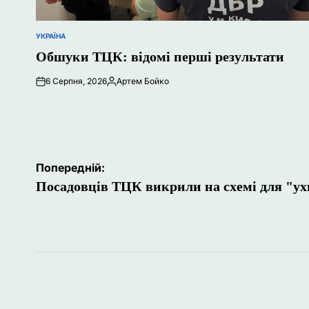
УКРАЇНА
ОПУБЛІКУВАТИ
У
Обшуки ТЦК: відомі перші результати
6 Серпня, 2026
Артем Бойко
Опубліковано
Навігація
Попередній:
записів
Посадовців ТЦК викрили на схемі для "ух