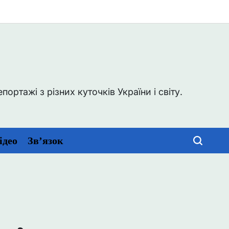
0
ртажі з різних куточків України і світу.
ідео
Зв’язок