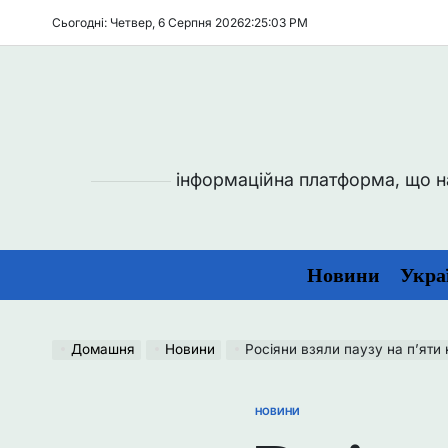
Перейти
Сьогодні: Четвер, 6 Серпня 2026
2
:
25
:
04
PM
до
вмісту
інформаційна платформа, що над
Новини
Укра
Домашня
Новини
Росіяни взяли паузу на п’яти
НОВИНИ
ОПУБЛІКУВАТИ
У