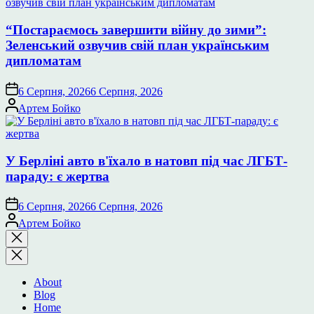
“Постараємось завершити війну до зими”:
Зеленський озвучив свій план українським
дипломатам
6 Серпня, 2026
6 Серпня, 2026
Опубліковано
Артем Бойко
У Берліні авто в'їхало в натовп під час ЛГБТ-
параду: є жертва
6 Серпня, 2026
6 Серпня, 2026
Опубліковано
Артем Бойко
Закрити
пошук
About
Blog
Home