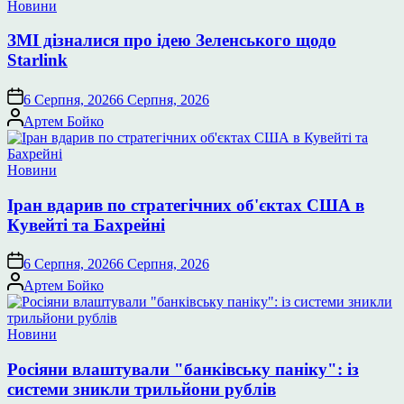
Опублікувати
Новини
у
ЗМІ дізналися про ідею Зеленського щодо
Starlink
6 Серпня, 2026
6 Серпня, 2026
Опубліковано
Артем Бойко
Опублікувати
Новини
у
Іран вдарив по стратегічних об'єктах США в
Кувейті та Бахрейні
6 Серпня, 2026
6 Серпня, 2026
Опубліковано
Артем Бойко
Опублікувати
Новини
у
Росіяни влаштували "банківську паніку": із
системи зникли трильйони рублів