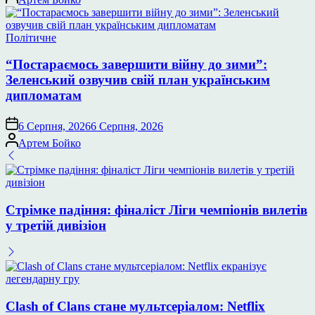
Опублікувати
Політичне
у
“Постараємось завершити війну до зими”:
Зеленський озвучив свій план українським
дипломатам
6 Серпня, 2026
6 Серпня, 2026
Опубліковано
Артем Бойко
Стрімке падіння: фіналіст Ліги чемпіонів вилетів
у третій дивізіон
Clash of Clans стане мультсеріалом: Netflix