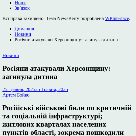
Home
Зв’язок
Всі права захищено. Тема NewsBerry розроблена
WPInterface
.
Домашня
Новини
Росіяни атакували Херсонщину: загинула дитина
Опублікувати
Новини
у
Росіяни атакували Херсонщину:
загинула дитина
25 Травня, 2025
25 Травня, 2025
Артем Бойко
Російські військові били по критичній
та соціальній інфраструктурі;
житлових кварталах населених
пунктів області, зокрема пошкодили