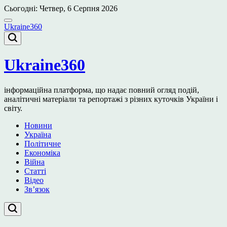
Перейти
Сьогодні: Четвер, 6 Серпня 2026
до
вмісту
Ukraine360
Ukraine360
інформаційна платформа, що надає повний огляд подій,
аналітичні матеріали та репортажі з різних куточків України і
світу.
Новини
Україна
Політичне
Економіка
Війна
Статті
Відео
Зв’язок