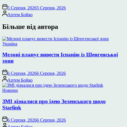
5 Серпня, 2026
5 Серпня, 2026
Опубліковано
Артем Бойко
Більше від автора
Опублікувати
Україна
у
Мелоні планує вивести Іспанію із Шенгенської
зони
6 Серпня, 2026
6 Серпня, 2026
Опубліковано
Артем Бойко
Опублікувати
Новини
у
ЗМІ дізналися про ідею Зеленського щодо
Starlink
6 Серпня, 2026
6 Серпня, 2026
Опубліковано
Артем Бойко