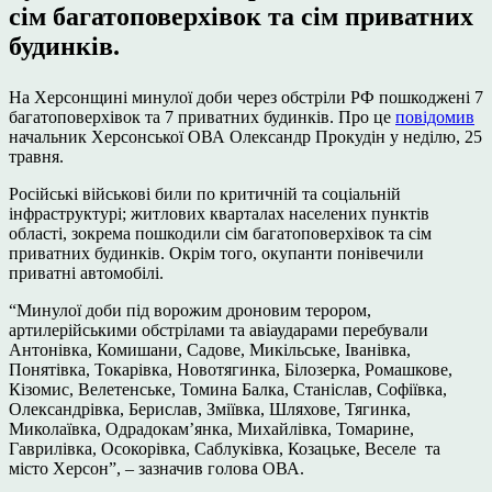
сім багатоповерхівок та сім приватних
будинків.
На Херсонщині минулої доби через обстріли РФ пошкоджені 7
багатоповерхівок та 7 приватних будинків. Про це
повідомив
начальник Херсонської ОВА Олександр Прокудін у неділю, 25
травня.
Російські військові били по критичній та соціальній
інфраструктурі; житлових кварталах населених пунктів
області, зокрема пошкодили сім багатоповерхівок та сім
приватних будинків. Окрім того, окупанти понівечили
приватні автомобілі.
“Минулої доби під ворожим дроновим терором,
артилерійськими обстрілами та авіаударами перебували
Антонівка, Комишани, Садове, Микільське, Іванівка,
Понятівка, Токарівка, Новотягинка, Білозерка, Ромашкове,
Кізомис, Велетенське, Томина Балка, Станіслав, Софіївка,
Олександрівка, Берислав, Зміївка, Шляхове, Тягинка,
Миколаївка, Одрадокам’янка, Михайлівка, Томарине,
Гаврилівка, Осокорівка, Саблуківка, Козацьке, Веселе та
місто Херсон”, – зазначив голова ОВА.