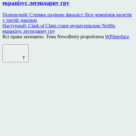
екранізує легендарну гру
Навігація
Попередній:
Стрімке падіння: фіналіст Ліги чемпіонів вилетів
у третій дивізіон
записів
Наступний:
Clash of Clans стане мультсеріалом: Netflix
екранізує легендарну гру
Всі права захищено. Тема NewsBerry розроблена
WPInterface
.