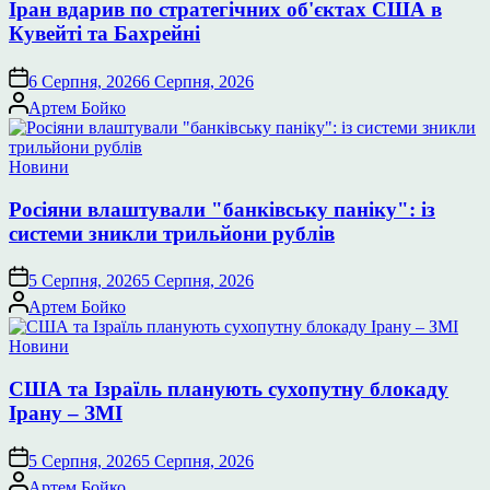
Іран вдарив по стратегічних об'єктах США в
Кувейті та Бахрейні
6 Серпня, 2026
6 Серпня, 2026
Опубліковано
Артем Бойко
Опублікувати
Новини
у
Росіяни влаштували "банківську паніку": із
системи зникли трильйони рублів
5 Серпня, 2026
5 Серпня, 2026
Опубліковано
Артем Бойко
Опублікувати
Новини
у
США та Ізраїль планують сухопутну блокаду
Ірану – ЗМІ
5 Серпня, 2026
5 Серпня, 2026
Опубліковано
Артем Бойко