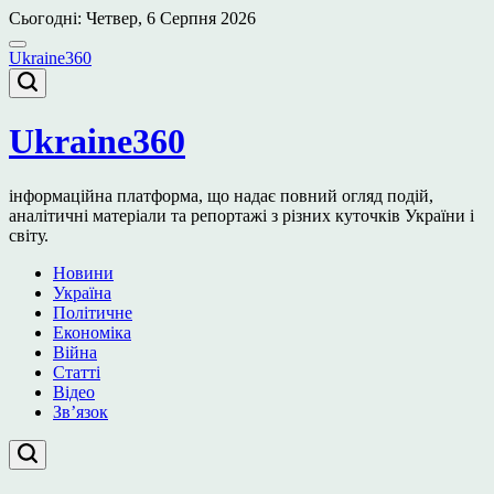
Перейти
Сьогодні: Четвер, 6 Серпня 2026
до
вмісту
Ukraine360
Ukraine360
інформаційна платформа, що надає повний огляд подій,
аналітичні матеріали та репортажі з різних куточків України і
світу.
Новини
Україна
Політичне
Економіка
Війна
Статті
Відео
Зв’язок