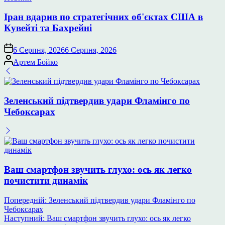
у
Іран вдарив по стратегічних об'єктах США в
Кувейті та Бахрейні
6 Серпня, 2026
6 Серпня, 2026
Опубліковано
Артем Бойко
Зеленський підтвердив удари Фламінго по
Чебоксарах
Ваш смартфон звучить глухо: ось як легко
почистити динамік
Навігація
Попередній:
Зеленський підтвердив удари Фламінго по
Чебоксарах
записів
Наступний:
Ваш смартфон звучить глухо: ось як легко