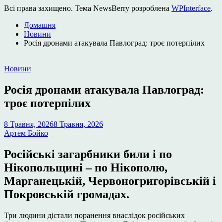
Всі права захищено. Тема NewsBerry розроблена
WPInterface
.
Домашня
Новини
Росія дронами атакувала Павлоград: троє потерпілих
Опублікувати
Новини
у
Росія дронами атакувала Павлоград:
троє потерпілих
8 Травня, 2026
8 Травня, 2026
Артем Бойко
Російські загарбники били і по
Нікопольщині – по Нікополю,
Марганецькій, Червоногригорівській і
Покровській громадах.
Три людини дістали поранення внаслідок російських