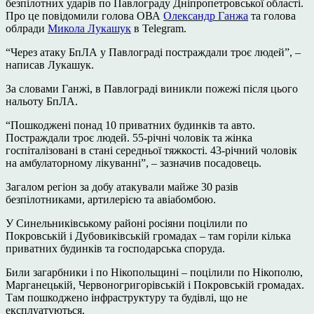
безпілотних ударів по Павлограду Дніпропетровської області.
Про це повідомили голова ОВА
Олександр Ганжа
та голова
облради
Микола Лукашук
в Telegram.
“Через атаку БпЛА у Павлограді постраждали троє людей”, –
написав Лукашук.
За словами Ганжі, в Павлограді виникли пожежі після цього
нальоту БпЛА.
“Пошкоджені понад 10 приватних будинків та авто.
Постраждали троє людей. 55-річні чоловік та жінка
госпіталізовані в стані середньої тяжкості. 43-річний чоловік
на амбулаторному лікуванні”, – зазначив посадовець.
Загалом регіон за добу атакували майже 30 разів
безпілотниками, артилерією та авіабомбою.
У Синельниківському районі росіяни поцілили по
Покровській і Дубовиківській громадах – там горіли кілька
приватних будинків та господарська споруда.
Били загарбники і по Нікопольщині – поцілили по Нікополю,
Марганецькій, Червоногригорівській і Покровській громадах.
Там пошкоджено інфраструктуру та будівлі, що не
експлуатуються.