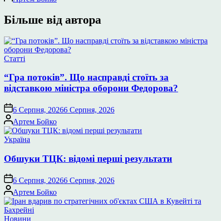
Більше від автора
Опублікувати
Статті
у
“Гра потоків”. Що насправді стоїть за
відставкою міністра оборони Федорова?
6 Серпня, 2026
6 Серпня, 2026
Опубліковано
Артем Бойко
Опублікувати
Україна
у
Обшуки ТЦК: відомі перші результати
6 Серпня, 2026
6 Серпня, 2026
Опубліковано
Артем Бойко
Опублікувати
Новини