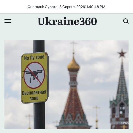
Перейти
Сьогодні: Субота, 8 Серпня 2026
11
:
40
:
48
PM
до
Ukraine360
вмісту