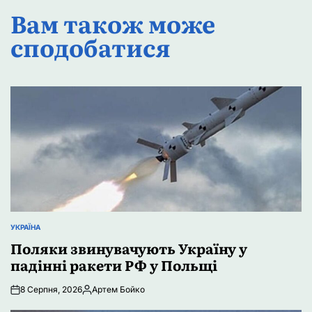
Вам також може
сподобатися
УКРАЇНА
ОПУБЛІКУВАТИ
У
Поляки звинувачують Україну у
падінні ракети РФ у Польщі
8 Серпня, 2026
Артем Бойко
Опубліковано