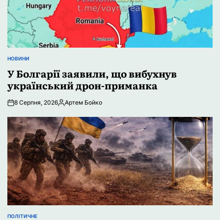
НОВИНИ
ОПУБЛІКУВАТИ
У
У Болгарії заявили, що вибухнув
український дрон-приманка
8 Серпня, 2026
Артем Бойко
Опубліковано
ПОЛІТИЧНЕ
ОПУБЛІКУВАТИ