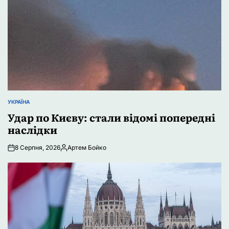
УКРАЇНА
ОПУБЛІКУВАТИ
У
Удар по Києву: стали відомі попередні
наслідки
8 Серпня, 2026
Артем Бойко
Опубліковано