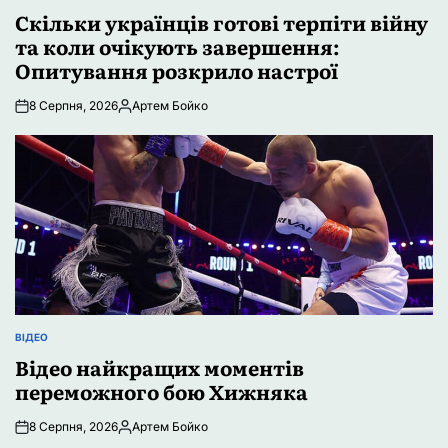
У
Скільки українців готові терпіти війну
та коли очікують завершення:
Опитування розкрило настрої
8 Серпня, 2026
Артем Бойко
Опубліковано
ВІДЕО
ОПУБЛІКУВАТИ
У
Відео найкращих моментів
переможного бою Хижняка
8 Серпня, 2026
Артем Бойко
Опубліковано