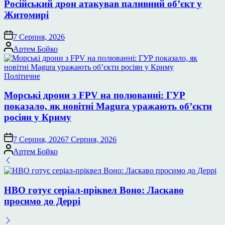
Російський дрон атакував паливний об’єкт у
Житомирі
7 Серпня, 2026
Опубліковано
Артем Бойко
Опублікувати
Політичне
у
Морські дрони з FPV на полюванні: ГУР
показало, як новітні Magura уражають об’єкти
росіян у Криму
7 Серпня, 2026
7 Серпня, 2026
Опубліковано
Артем Бойко
HBO готує серіал-пріквел Воно: Ласкаво
просимо до Деррі