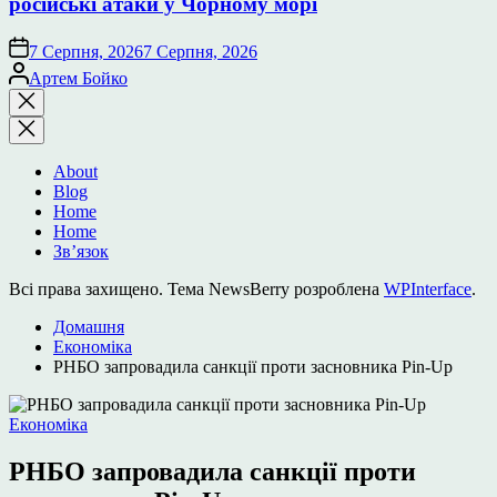
російські атаки у Чорному морі
7 Серпня, 2026
7 Серпня, 2026
Опубліковано
Артем Бойко
Закрити
пошук
About
Blog
Home
Home
Зв’язок
Всі права захищено. Тема NewsBerry розроблена
WPInterface
.
Домашня
Економіка
РНБО запровадила санкції проти засновника Pin-Up
Опублікувати
Економіка
у
РНБО запровадила санкції проти