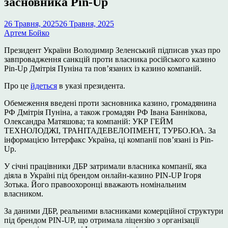
засновника Pin-Up
26 Травня, 2025
26 Травня, 2025
Артем Бойко
Президент України Володимир Зеленський підписав указ про
завпровадження санкцій проти власника російського казино
Pin-Up Дмітрія Пуніна та повʼязаних із казино компаній.
Про це
йдеться
в указі президента.
Обемеження введені проти засновника казино, громадянина
РФ Дмітрія Пуніна, а також громадян РФ Івана Баннікова,
Олександра Матяшова; та компаній: УКР ГЕЙМ
ТЕХНОЛОДЖІ, ТРАНІТАДЕВЕЛОПМЕНТ, ТУРБО.ЮА. За
інформацією Інтерфакс Україна, ці компанії повʼязані із Pin-
Up.
У січні працівники ДБР
затримали
власника компанії, яка
діяла в Україні під брендом онлайн-казино PIN-UP Ігоря
Зотька. Його правоохоронці вважають номінальним
власником.
За даними ДБР, реальними власниками комерційної структури
під брендом PIN-UP, що отримала ліцензію з організації