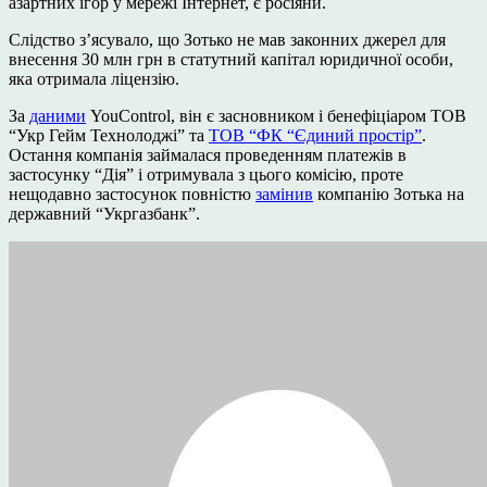
азартних ігор у мережі Інтернет, є росіяни.
Слідство з’ясувало, що Зотько не мав законних джерел для
внесення 30 млн грн в статутний капітал юридичної особи,
яка отримала ліцензію.
За
даними
YouControl, він є засновником і бенефіціаром ТОВ
“Укр Гейм Технолоджі” та
ТОВ “ФК “Єдиний простір”
.
Остання компанія займалася проведенням платежів в
застосунку “Дія” і отримувала з цього комісію, проте
нещодавно застосунок повністю
замінив
компанію Зотька на
державний “Укргазбанк”.