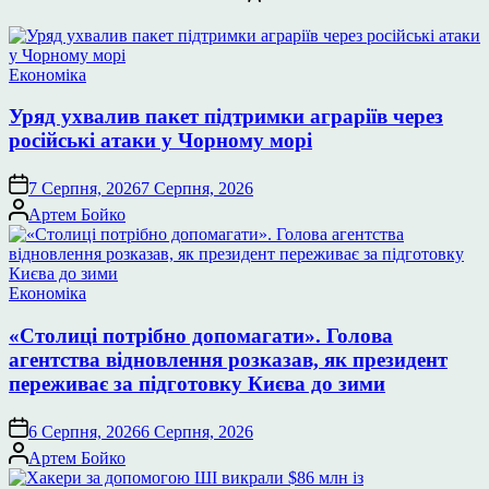
Опублікувати
Економіка
у
Уряд ухвалив пакет підтримки аграріїв через
російські атаки у Чорному морі
7 Серпня, 2026
7 Серпня, 2026
Опубліковано
Артем Бойко
Опублікувати
Економіка
у
«Столиці потрібно допомагати». Голова
агентства відновлення розказав, як президент
переживає за підготовку Києва до зими
6 Серпня, 2026
6 Серпня, 2026
Опубліковано
Артем Бойко