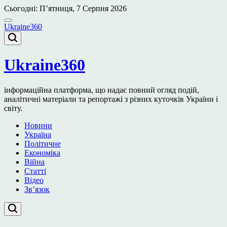
Перейти
Сьогодні: П’ятниця, 7 Серпня 2026
до
вмісту
Ukraine360
Ukraine360
інформаційна платформа, що надає повний огляд подій,
аналітичні матеріали та репортажі з різних куточків України і
світу.
Новини
Україна
Політичне
Економіка
Війна
Статті
Відео
Зв’язок