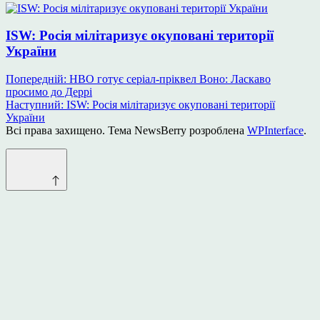
ISW: Росія мілітаризує окуповані території
України
Навігація
Попередній:
HBO готує серіал-пріквел Воно: Ласкаво
просимо до Деррі
записів
Наступний:
ISW: Росія мілітаризує окуповані території
України
Всі права захищено. Тема NewsBerry розроблена
WPInterface
.