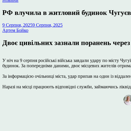
Новини
у
РФ влучила в житловий будинок Чугуєва
9 Серпня, 2025
9 Серпня, 2025
Артем Бойко
Двоє цивільних зазнали поранень через 
У ніч на 9 серпня російські війська завдали удару по місту Чу
будинок. За попередніми даними, двоє місцевих жителів отрим
За інформацією очільниці міста, удар припав на один із відда
Наразі на місці працюють відповідні служби, займаючись ліквід