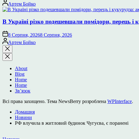
Опубліковано
Артем Бойко
В Україні різко подешевшали помідори, перець і к
8 Серпня, 2026
8 Серпня, 2026
Опубліковано
Артем Бойко
Закрити
пошук
About
Blog
Home
Home
Зв’язок
Всі права захищено. Тема NewsBerry розроблена
WPInterface
.
Домашня
Новини
РФ влучила в житловий будинок Чугуєва, є поранені
Опублікувати