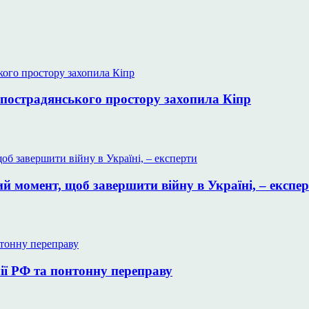
 пострадянського простору захопила Кіпр
 момент, щоб завершити війну в Україні, – експе
ії РФ та понтонну переправу