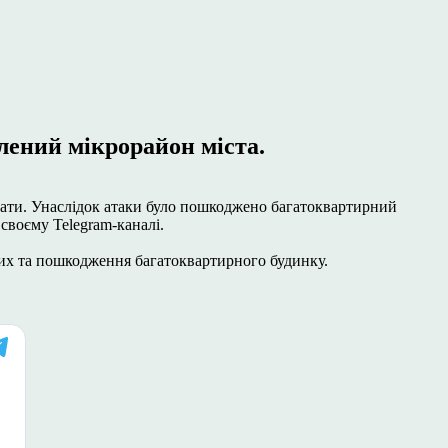
лений мікрорайон міста.
парати. Унаслідок атаки було пошкоджено багатоквартирний
своєму Telegram-каналі.
алих та пошкодження багатоквартирного будинку.