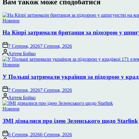
Вам також може сподобатися
Опублікувати
Новини
у
На Кіпрі затримали британця за підозрою у шпиг
7 Серпня, 2026
7 Серпня, 2026
Опубліковано
Артем Бойко
Опублікувати
Новини
у
У Польщі затримали українця за підозрою у крад
7 Серпня, 2026
7 Серпня, 2026
Опубліковано
Артем Бойко
Опублікувати
Новини
у
ЗМІ дізналися про ідею Зеленського щодо Starlink
6 Серпня, 2026
6 Серпня, 2026