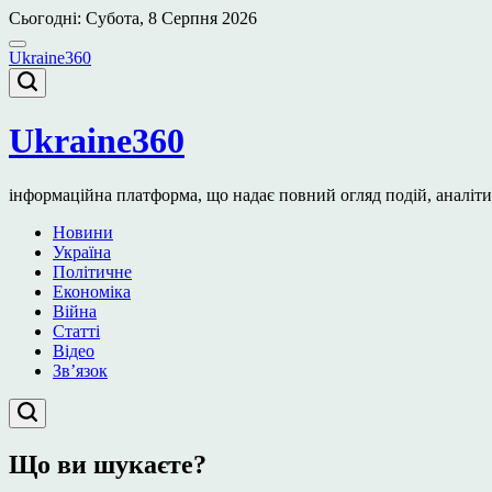
Перейти
Сьогодні: Субота, 8 Серпня 2026
до
вмісту
Ukraine360
Ukraine360
інформаційна платформа, що надає повний огляд подій, аналітичн
Новини
Україна
Політичне
Економіка
Війна
Статті
Відео
Зв’язок
Що ви шукаєте?