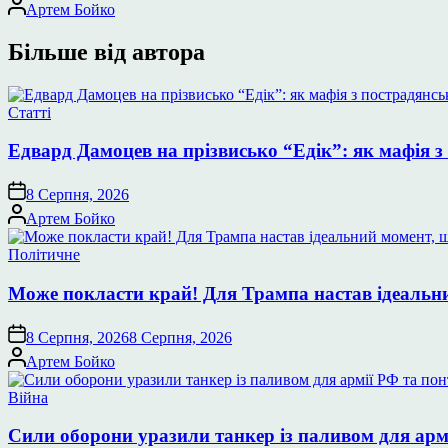
Опубліковано
Артем Бойко
Більше від автора
Опублікувати
Статті
у
Едвард Дамоцев на прізвисько “Едік”: як мафія з
8 Серпня, 2026
Опубліковано
Артем Бойко
Опублікувати
Політичне
у
Може покласти край! Для Трампа настав ідеальний
8 Серпня, 2026
8 Серпня, 2026
Опубліковано
Артем Бойко
Опублікувати
Війна
у
Сили оборони уразили танкер із паливом для арм