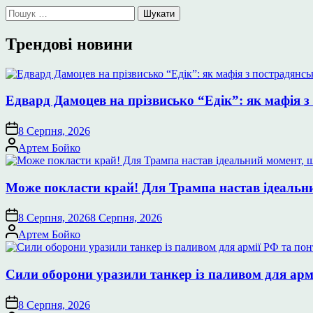
Пошук:
Трендові новини
Едвард Дамоцев на прізвисько “Едік”: як мафія з
8 Серпня, 2026
Опубліковано
Артем Бойко
Може покласти край! Для Трампа настав ідеальний
8 Серпня, 2026
8 Серпня, 2026
Опубліковано
Артем Бойко
Сили оборони уразили танкер із паливом для арм
8 Серпня, 2026