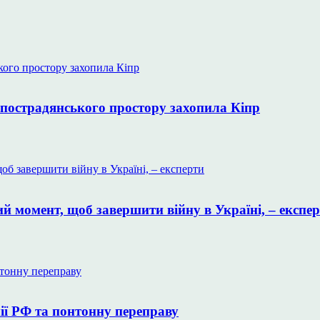
 пострадянського простору захопила Кіпр
 момент, щоб завершити війну в Україні, – експе
ії РФ та понтонну переправу