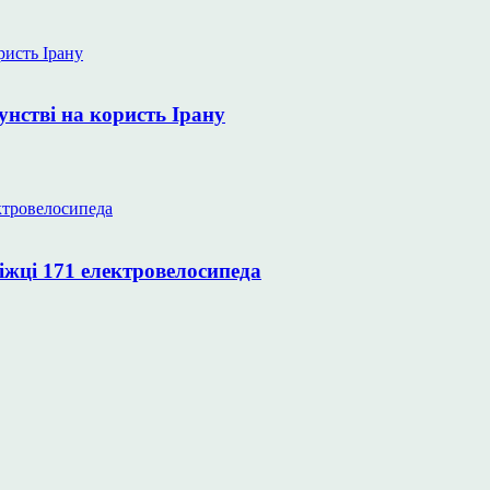
унстві на користь Ірану
іжці 171 електровелосипеда