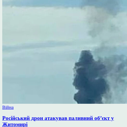
Опублікувати
Війна
у
Російський дрон атакував паливний об’єкт у
Житомирі