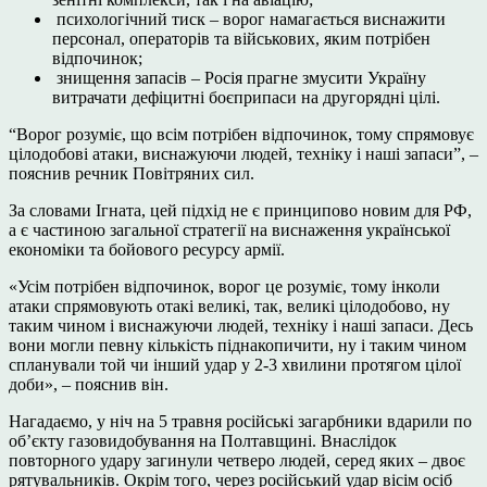
психологічний тиск – ворог намагається виснажити
персонал, операторів та військових, яким потрібен
відпочинок;
знищення запасів – Росія прагне змусити Україну
витрачати дефіцитні боєприпаси на другорядні цілі.
“Ворог розуміє, що всім потрібен відпочинок, тому спрямовує
цілодобові атаки, виснажуючи людей, техніку і наші запаси”, –
пояснив речник Повітряних сил.
За словами Ігната, цей підхід не є принципово новим для РФ,
а є частиною загальної стратегії на виснаження української
економіки та бойового ресурсу армії.
«Усім потрібен відпочинок, ворог це розуміє, тому інколи
атаки спрямовують отакі великі, так, великі цілодобово, ну
таким чином і виснажуючи людей, техніку і наші запаси. Десь
вони могли певну кількість піднакопичити, ну і таким чином
спланували той чи інший удар у 2-3 хвилини протягом цілої
доби», – пояснив він.
Нагадаємо, у ніч на 5 травня російські загарбники вдарили по
об’єкту газовидобування на Полтавщині. Внаслідок
повторного удару загинули четверо людей, серед яких – двоє
рятувальників. Окрім того, через російський удар вісім осіб