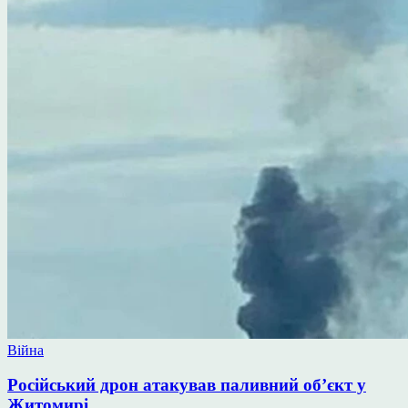
Опублікувати
Війна
у
Російський дрон атакував паливний об’єкт у
Житомирі