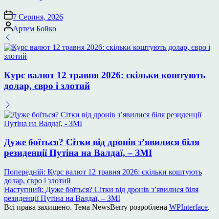
7 Серпня, 2026
Опубліковано
Артем Бойко
Курс валют 12 травня 2026: скільки коштують
долар, євро і злотий
Дуже боїться? Сітки від дронів з’явилися біля
резиденції Путіна на Валдаї, – ЗМІ
Навігація
Попередній:
Курс валют 12 травня 2026: скільки коштують
долар, євро і злотий
записів
Наступний:
Дуже боїться? Сітки від дронів з’явилися біля
резиденції Путіна на Валдаї, – ЗМІ
Всі права захищено. Тема NewsBerry розроблена
WPInterface
.