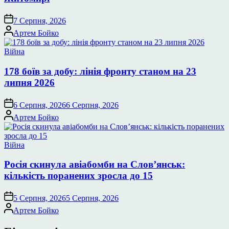
7 Серпня, 2026
Опубліковано
Артем Бойко
Опублікувати
Війна
у
178 боїв за добу: лінія фронту станом на 23
липня 2026
6 Серпня, 2026
6 Серпня, 2026
Опубліковано
Артем Бойко
Опублікувати
Війна
у
Росія скинула авіабомби на Слов’янськ:
кількість поранених зросла до 15
5 Серпня, 2026
5 Серпня, 2026
Опубліковано
Артем Бойко