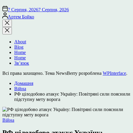
7 Серпня, 2026
7 Серпня, 2026
Опубліковано
Артем Бойко
Закрити
пошук
About
Blog
Home
Home
Зв’язок
Всі права захищено. Тема NewsBerry розроблена
WPInterface
.
Домашня
Війна
РФ цілодобово атакує Україну: Повітряні сили пояснили
підступну мету ворога
Опублікувати
Війна
у
РФ цілодобово атакує Україну: