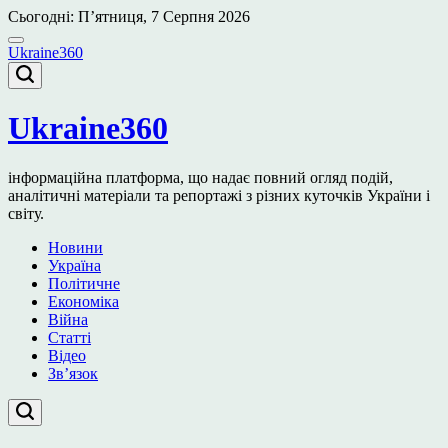
Перейти
Сьогодні: П’ятниця, 7 Серпня 2026
до
вмісту
Ukraine360
Ukraine360
інформаційна платформа, що надає повний огляд подій,
аналітичні матеріали та репортажі з різних куточків України і
світу.
Новини
Україна
Політичне
Економіка
Війна
Статті
Відео
Зв’язок