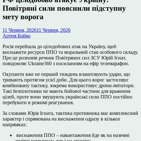
Повітряні сили пояснили підступну
мету ворога
11 Червня, 2026
11 Червня, 2026
Артем Бойко
Росія перейшла до цілодобових атак на Україну, щоб
виснажити ресурси ППО та моральний стан особового складу.
Про це розповів речник Повітряних сил ЗСУ Юрій Ігнат,
повідомляє Ukraine360 з посиланням на ефір телемарафон.
Окупанти вже не перший тиждень влаштовують удари, що
тривають протягом усієї доби. Для цього ворог застосовує
комбіновану тактику, зокрема використовує дрони-імітатори.
Такі безпілотники не мають бойової частини для враження
цілей, проте вони змушують українські сили ППО постійно
перебувати в режимі реагування.
За словами Юрія Ігната, тактика противника має комплексний
характер і спрямована на виснаження одразу в кількох
напрямках:
виснаження ППО – навантаження йде як на наземні
зенітні комплекси, так і на авіацію;