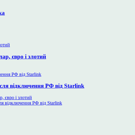
ка
ар, євро і злотий
ля відключення РФ від Starlink
, євро і злотий
я відключення РФ від Starlink