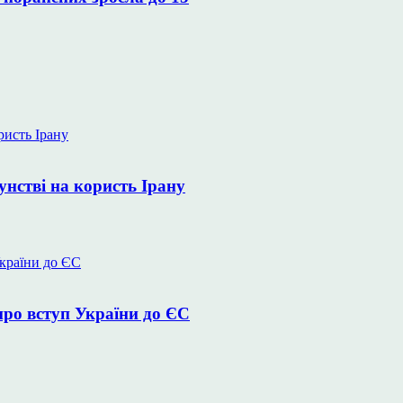
унстві на користь Ірану
про вступ України до ЄС