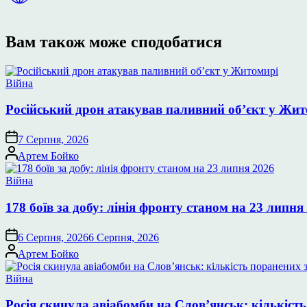
Вам також може сподобатися
Опублікувати
Війна
у
Російський дрон атакував паливний об’єкт у Жи
7 Серпня, 2026
Опубліковано
Артем Бойко
Опублікувати
Війна
у
178 боїв за добу: лінія фронту станом на 23 липня
6 Серпня, 2026
6 Серпня, 2026
Опубліковано
Артем Бойко
Опублікувати
Війна
у
Росія скинула авіабомби на Слов’янськ: кількість