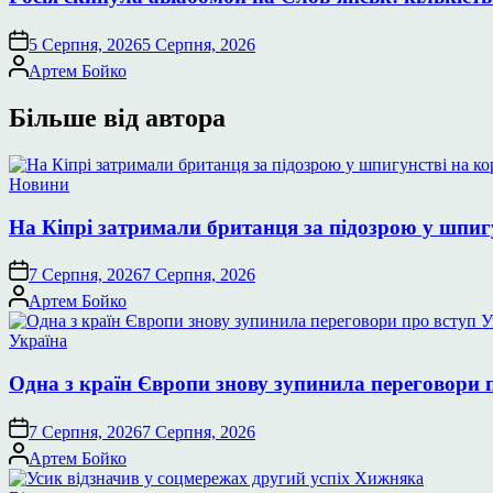
5 Серпня, 2026
5 Серпня, 2026
Опубліковано
Артем Бойко
Більше від автора
Опублікувати
Новини
у
На Кіпрі затримали британця за підозрою у шпиг
7 Серпня, 2026
7 Серпня, 2026
Опубліковано
Артем Бойко
Опублікувати
Україна
у
Одна з країн Європи знову зупинила переговори 
7 Серпня, 2026
7 Серпня, 2026
Опубліковано
Артем Бойко