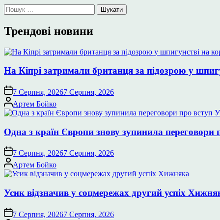
Пошук:
Трендові новини
На Кіпрі затримали британця за підозрою у шпиг
7 Серпня, 2026
7 Серпня, 2026
Опубліковано
Артем Бойко
Одна з країн Європи знову зупинила переговори 
7 Серпня, 2026
7 Серпня, 2026
Опубліковано
Артем Бойко
Усик відзначив у соцмережах другий успіх Хижня
7 Серпня, 2026
7 Серпня, 2026