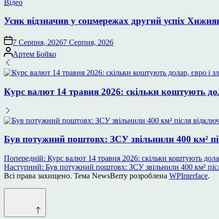
Опублікувати
Відео
у
Усик відзначив у соцмережах другий успіх Хижня
7 Серпня, 2026
7 Серпня, 2026
Опубліковано
Артем Бойко
Курс валют 14 травня 2026: скільки коштують дол
Був потужний поштовх: ЗСУ звільнили 400 км² піс
Навігація
Попередній:
Курс валют 14 травня 2026: скільки коштують долар
Наступний:
Був потужний поштовх: ЗСУ звільнили 400 км² післ
записів
Всі права захищено. Тема NewsBerry розроблена
WPInterface
.