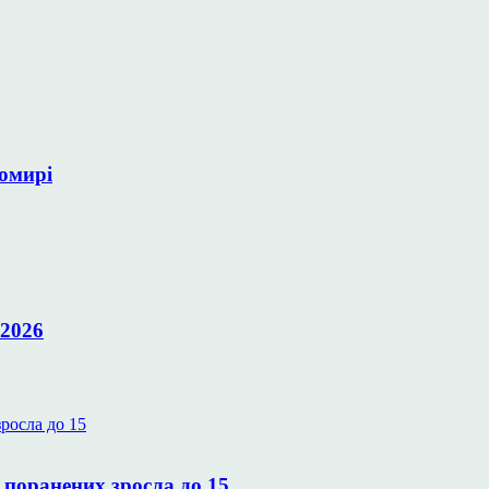
томирі
 2026
 поранених зросла до 15