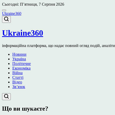
Перейти
Сьогодні: П’ятниця, 7 Серпня 2026
до
вмісту
Ukraine360
Ukraine360
інформаційна платформа, що надає повний огляд подій, аналітичн
Новини
Україна
Політичне
Економіка
Війна
Статті
Відео
Зв’язок
Що ви шукаєте?