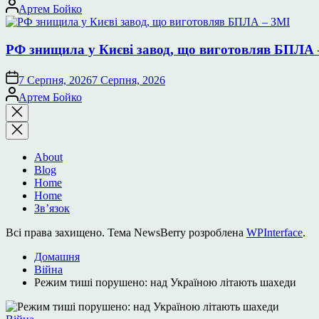
Опубліковано
Артем Бойко
РФ знищила у Києві завод, що виготовляв БПЛА 
7 Серпня, 2026
7 Серпня, 2026
Опубліковано
Артем Бойко
Закрити
пошук
About
Blog
Home
Home
Зв’язок
Всі права захищено. Тема NewsBerry розроблена
WPInterface
.
Домашня
Війна
Режим тиші порушено: над Україною літають шахеди
Опублікувати