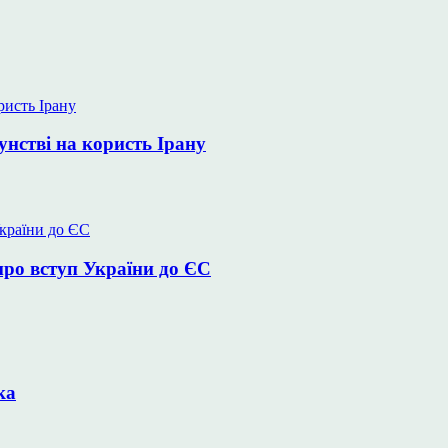
унстві на користь Ірану
про вступ України до ЄС
ка