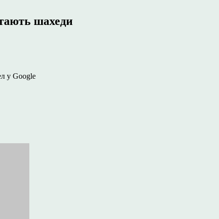
ітають шахеди
ел у Google