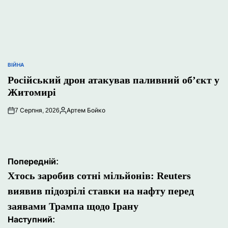
ВІЙНА
ОПУБЛІКУВАТИ
У
Російський дрон атакував паливний об’єкт у
Житомирі
7 Серпня, 2026
Артем Бойко
Опубліковано
Навігація
Попередній:
записів
Хтось заробив сотні мільйонів: Reuters
виявив підозрілі ставки на нафту перед
заявами Трампа щодо Ірану
Наступний: