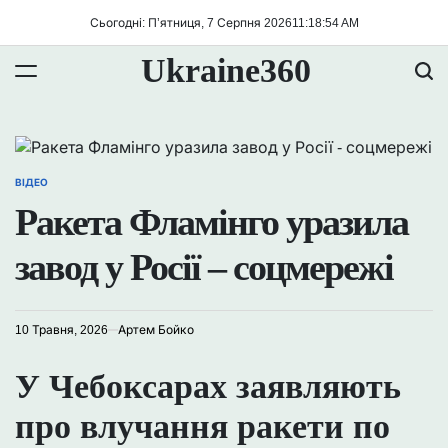
Перейти
Сьогодні: П’ятниця, 7 Серпня 2026
11
:
18
:
55
AM
до
вмісту
Ukraine360
ВІДЕО
ОПУБЛІКУВАТИ
У
Ракета Фламінго уразила
завод у Росії – соцмережі
10 Травня, 2026
Артем Бойко
У Чебоксарах заявляють
про влучання ракети по