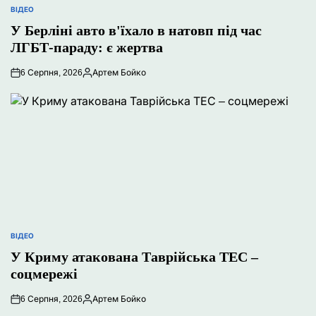
ВІДЕО
ОПУБЛІКУВАТИ
У
У Берліні авто в'їхало в натовп під час
ЛГБТ-параду: є жертва
6 Серпня, 2026
Артем Бойко
Опубліковано
ВІДЕО
ОПУБЛІКУВАТИ
У
У Криму атакована Таврійська ТЕС –
соцмережі
6 Серпня, 2026
Артем Бойко
Опубліковано