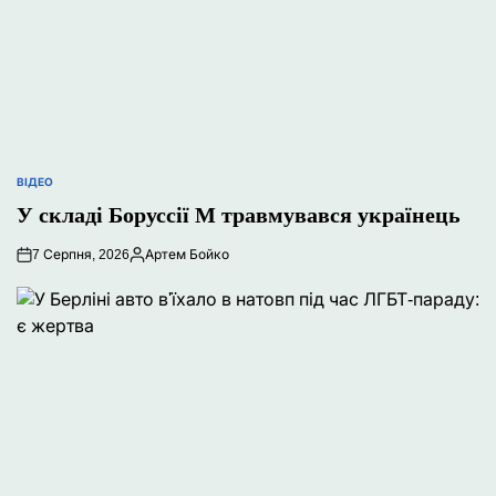
ВІДЕО
ОПУБЛІКУВАТИ
У
У складі Боруссії М травмувався українець
7 Серпня, 2026
Артем Бойко
Опубліковано