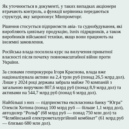
Як уточнюється в документі, у таких випадках акціонери
втрачають контроль, а функції керівника передаються
структурі, яку запропонує Мінпромторг.
Рішення стосується підприємств авіа- та суднобудування, які
виробляють цивільну продукцію, їхніх підрядників, а також
виробників військової техніки, якщо вони працюють на
іноземні замовлення.
Російська влада посилила курс на вилучення приватної
власності після початку повномасштабної війни проти
України.
За словами генпрокурора Ігоря Краснова, влада вже
націоналізувала активи на 2,4 трлн руб (понад 26,5 млрд дол).
Лише у 2024 році держава забрала майже 70 компаній з
загальною виручкою 807,6 млрд руб (понад 8,9 млрд дол) та
активами на 544,7 млрд руб (понад 6 млрд дол).
Найбільші з них — підприємства ексвласника банку “Югра”
Олексія Хотина (понад 100 млрд руб — більше 1,1 млрд дол),
автодилер “Рольф” (68 млрд руб — понад 750 млн дол) та
“Челябінський електрометалургійний комбінат” (61 млрд руб
— близько 680 млн дол).