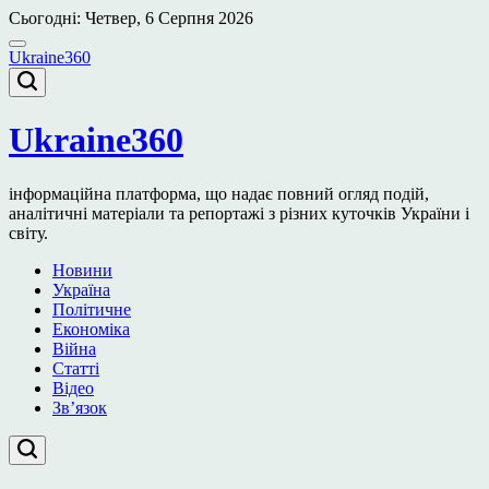
Перейти
Сьогодні: Четвер, 6 Серпня 2026
до
вмісту
Ukraine360
Ukraine360
інформаційна платформа, що надає повний огляд подій,
аналітичні матеріали та репортажі з різних куточків України і
світу.
Новини
Україна
Політичне
Економіка
Війна
Статті
Відео
Зв’язок