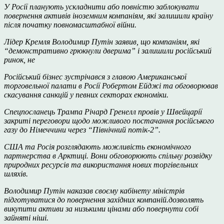
У Росії планують ускладнити або повністю заблокувати
повернення активів іноземним компаніям, які залишили країну
після початку повномасштабної війни.
Лідер Кремля Володимир Путін заявив, що компаніям, які
“демонстративно грюкнули дверима” і залишили російський
ринок, не
Російський бізнес зустрічався з главою Американської
торговельної палати в Росії Робертом Ейджі та обговорював
скасування санкцій у певних секторах економіки.
Спецпосланець Трампа Річард Гренелл провів у Швейцарії
закриті переговори щодо можливого постачання російського
газу до Німеччини через “Північний потік-2”.
США та Росія розглядають можливість економічного
партнерства в Арктиці. Вони обговорюють спільну розвідку
природних ресурсів та використання нових торгівельних
шляхів.
Володимир Путін наказав своєму кабінету міністрів
підготуватися до повернення західних компаній.
дозволять
викупити активи за низькими цінами або повернути собі
зайняті ніші.