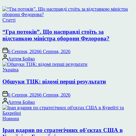
Опублікувати
Статті
у
“Гра потоків”. Що насправді стоїть за
відставкою міністра оборони Федорова?
6 Серпня, 2026
6 Серпня, 2026
Опубліковано
Артем Бойко
Опублікувати
Україна
у
Обшуки ТЦК: відомі перші результати
6 Серпня, 2026
6 Серпня, 2026
Опубліковано
Артем Бойко
Опублікувати
Новини
у
Іран вдарив по стратегічних об'єктах США в