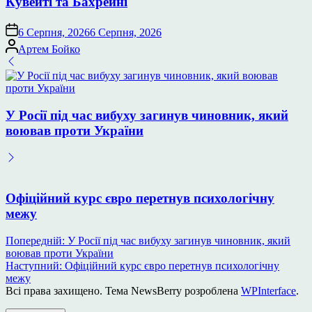
Кувейті та Бахрейні
6 Серпня, 2026
6 Серпня, 2026
Опубліковано
Артем Бойко
У Росії під час вибуху загинув чиновник, який
воював проти України
Офіційний курс євро перетнув психологічну
межу
Навігація
Попередній:
У Росії під час вибуху загинув чиновник, який
воював проти України
записів
Наступний:
Офіційний курс євро перетнув психологічну
межу
Всі права захищено. Тема NewsBerry розроблена
WPInterface
.