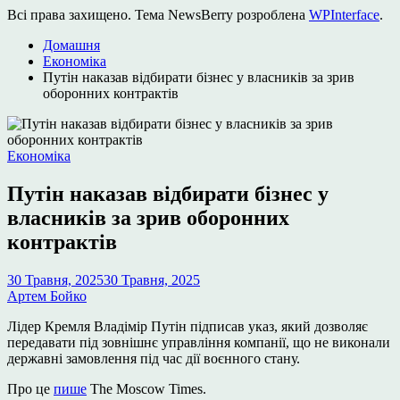
Всі права захищено. Тема NewsBerry розроблена
WPInterface
.
Домашня
Економіка
Путін наказав відбирати бізнес у власників за зрив
оборонних контрактів
Опублікувати
Економіка
у
Путін наказав відбирати бізнес у
власників за зрив оборонних
контрактів
30 Травня, 2025
30 Травня, 2025
Артем Бойко
Лідер Кремля Владімір Путін підписав указ, який дозволяє
передавати під зовнішнє управління компанії, що не виконали
державні замовлення під час дії воєнного стану.
Про це
пише
The Moscow Times.