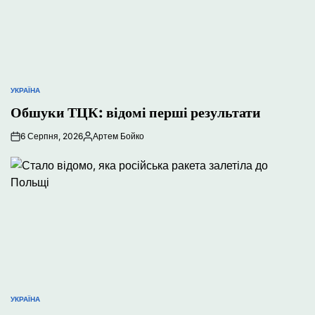
УКРАЇНА
ОПУБЛІКУВАТИ
У
Обшуки ТЦК: відомі перші результати
6 Серпня, 2026
Артем Бойко
Опубліковано
УКРАЇНА
ОПУБЛІКУВАТИ
У