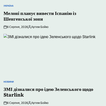
УКРАЇНА
ОПУБЛІКУВАТИ
У
Мелоні планує вивести Іспанію із
Шенгенської зони
6 Серпня, 2026
Артем Бойко
Опубліковано
НОВИНИ
ОПУБЛІКУВАТИ
У
ЗМІ дізналися про ідею Зеленського щодо
Starlink
6 Серпня, 2026
Артем Бойко
Опубліковано