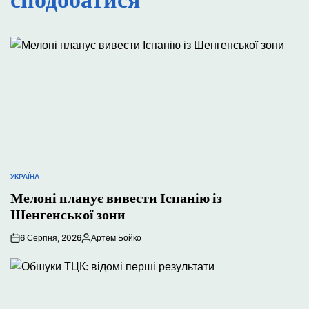
УКРАЇНА
ОПУБЛІКУВАТИ
У
Мелоні планує вивести Іспанію із
Шенгенської зони
6 Серпня, 2026
Артем Бойко
Опубліковано