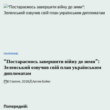
ПОЛІТИЧНЕ
ОПУБЛІКУВАТИ
У
“Постараємось завершити війну до зими”:
Зеленський озвучив свій план українським
дипломатам
6 Серпня, 2026
Артем Бойко
Опубліковано
Навігація
Попередній: