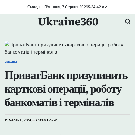
Перейти
Сьогодні: П’ятниця, 7 Серпня 2026
5
:
34
:
43
AM
до
Ukraine360
вмісту
УКРАЇНА
ОПУБЛІКУВАТИ
ПриватБанк призупинить
У
карткові операції, роботу
банкоматів і терміналів
15 Червня, 2026
Артем Бойко