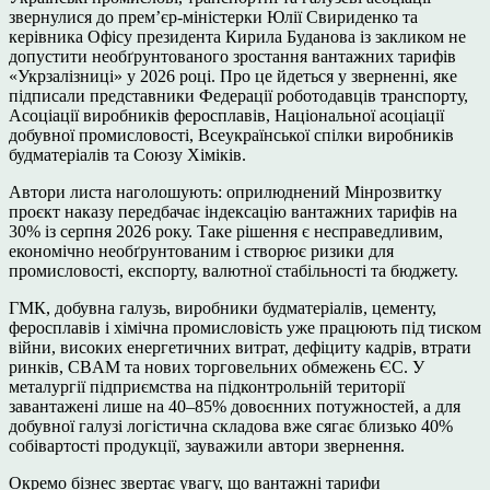
звернулися до прем’єр-міністерки Юлії Свириденко та
керівника Офісу президента Кирила Буданова із закликом не
допустити необґрунтованого зростання вантажних тарифів
«Укрзалізниці» у 2026 році. Про це йдеться у зверненні, яке
підписали представники Федерації роботодавців транспорту,
Асоціації виробників феросплавів, Національної асоціації
добувної промисловості, Всеукраїнської спілки виробників
будматеріалів та Союзу Хіміків.
Автори листа наголошують: оприлюднений Мінрозвитку
проєкт наказу передбачає індексацію вантажних тарифів на
30% із серпня 2026 року. Таке рішення є несправедливим,
економічно необґрунтованим і створює ризики для
промисловості, експорту, валютної стабільності та бюджету.
ГМК, добувна галузь, виробники будматеріалів, цементу,
феросплавів і хімічна промисловість уже працюють під тиском
війни, високих енергетичних витрат, дефіциту кадрів, втрати
ринків, CBAM та нових торговельних обмежень ЄС. У
металургії підприємства на підконтрольній території
завантажені лише на 40–85% довоєнних потужностей, а для
добувної галузі логістична складова вже сягає близько 40%
собівартості продукції, зауважили автори звернення.
Окремо бізнес звертає увагу, що вантажні тарифи