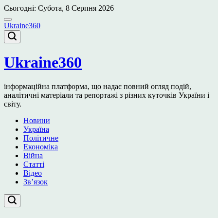
Перейти
Сьогодні: Субота, 8 Серпня 2026
до
вмісту
Ukraine360
Ukraine360
інформаційна платформа, що надає повний огляд подій,
аналітичні матеріали та репортажі з різних куточків України і
світу.
Новини
Україна
Політичне
Економіка
Війна
Статті
Відео
Зв’язок