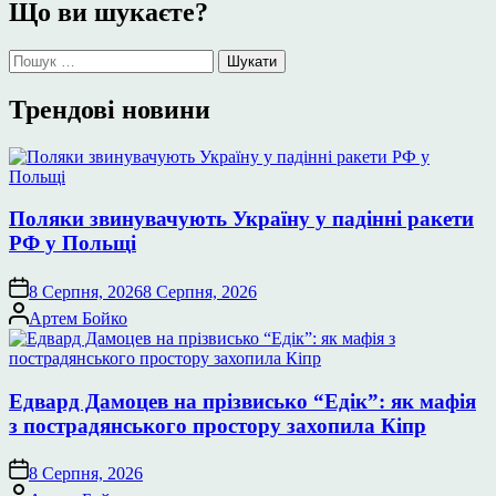
Що ви шукаєте?
Пошук:
Трендові новини
Поляки звинувачують Україну у падінні ракети
РФ у Польщі
8 Серпня, 2026
8 Серпня, 2026
Опубліковано
Артем Бойко
Едвард Дамоцев на прізвисько “Едік”: як мафія
з пострадянського простору захопила Кіпр
8 Серпня, 2026
Опубліковано