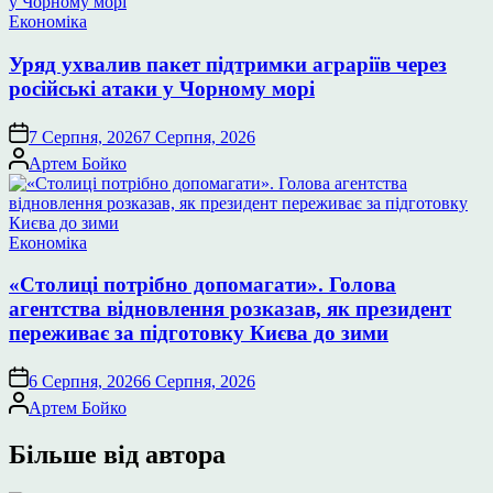
Опублікувати
Економіка
у
Уряд ухвалив пакет підтримки аграріїв через
російські атаки у Чорному морі
7 Серпня, 2026
7 Серпня, 2026
Опубліковано
Артем Бойко
Опублікувати
Економіка
у
«Столиці потрібно допомагати». Голова
агентства відновлення розказав, як президент
переживає за підготовку Києва до зими
6 Серпня, 2026
6 Серпня, 2026
Опубліковано
Артем Бойко
Більше від автора