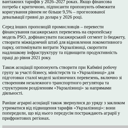
вантажних тарифів у 2026–2027 роках. Якщо фінансова
потреба є критичною, підписанти пропонують обмежити
коригування рівнем не більше 9,5% – прогнозованої
девальвації гривні до долара у 2026 році.
Серед інших пропозицій промисловців – перевести
фінансування пасажирських перевезень на європейську
модель PSO, дофінансувати пасажирський сегмент із бюджету,
створити міжвідомчий штаб для відновлення локомотивного
парку, оптимізувати витрати Укрзалізниці, скоротити
надлишкову інфраструктуру та підвищити продуктивність
праці до рівня 2021 року.
Також асоціації пропонують створити при Кабміні робочу
групу за участі бізнесу, міністерств та «Укрзалізниці» для
підготовки сталої моделі залізничних перевезень, включно зі
створенням незалежного транспортного регулятора та
структурним розділенням «Укрзалізниці» за напрямами
діяльності.
Раніше аграрні асоціації також звернулися до уряду з закликом
утриматися від підвищення тарифів «Укрзалізниці»: вони
попередили, що від нього передусім постраждають аграрії у
прифронтових регіонах.