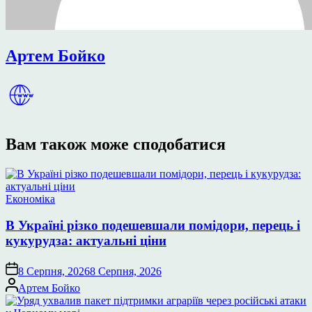
Артем Бойко
Вам також може сподобатися
Опублікувати
Економіка
у
В Україні різко подешевшали помідори, перець і
кукурудза: актуальні ціни
8 Серпня, 2026
8 Серпня, 2026
Опубліковано
Артем Бойко