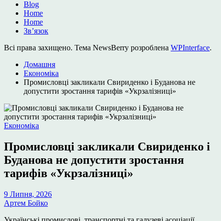
Blog
Home
Home
Зв’язок
Всі права захищено. Тема NewsBerry розроблена
WPInterface
.
Домашня
Економіка
Промисловці закликали Свириденко і Буданова не
допустити зростання тарифів «Укрзалізниці»
Опублікувати
Економіка
у
Промисловці закликали Свириденко і
Буданова не допустити зростання
тарифів «Укрзалізниці»
9 Липня, 2026
Артем Бойко
Українські промислові, транспортні та галузеві асоціації