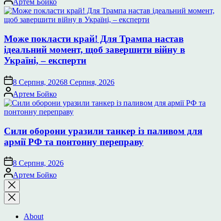
Артем Бойко
Може покласти край! Для Трампа настав
ідеальний момент, щоб завершити війну в
Україні, – експерти
8 Серпня, 2026
8 Серпня, 2026
Опубліковано
Артем Бойко
Сили оборони уразили танкер із паливом для
армії РФ та понтонну переправу
8 Серпня, 2026
Опубліковано
Артем Бойко
Закрити
пошук
About