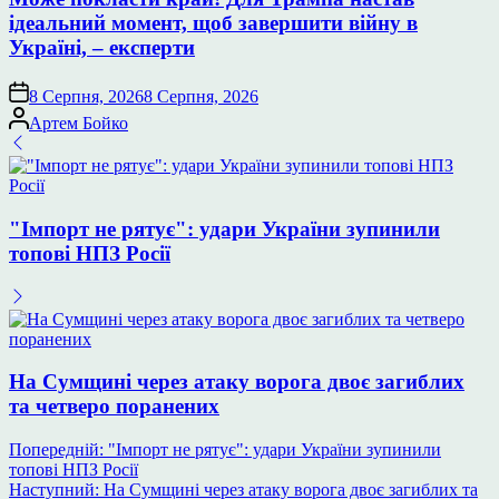
ідеальний момент, щоб завершити війну в
Україні, – експерти
8 Серпня, 2026
8 Серпня, 2026
Опубліковано
Артем Бойко
"Імпорт не рятує": удари України зупинили
топові НПЗ Росії
На Сумщині через атаку ворога двоє загиблих
та четверо поранених
Навігація
Попередній:
"Імпорт не рятує": удари України зупинили
топові НПЗ Росії
записів
Наступний:
На Сумщині через атаку ворога двоє загиблих та