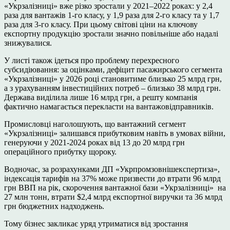
«Укрзалізниці» вже різко зростали у 2021–2022 роках: у 2,4
раза для вантажів 1-го класу, у 1,9 раза для 2-го класу та у 1,7
раза для 3-го класу. При цьому світові ціни на ключову
експортну продукцію зростали значно повільніше або надалі
знижувалися.
У листі також ідеться про проблему перехресного
субсидіювання: за оцінками, дефіцит пасажирського сегмента
«Укрзалізниці» у 2026 році становитиме близько 25 млрд грн,
а з урахуванням інвестиційних потреб – близько 38 млрд грн.
Держава виділила лише 16 млрд грн, а решту компанія
фактично намагається перекласти на вантажовідправників.
Промисловці наголошують, що вантажний сегмент
«Укрзалізниці» залишався прибутковим навіть в умовах війни,
генеруючи у 2021-2024 роках від 13 до 20 млрд грн
операційного прибутку щороку.
Водночас, за розрахунками ДП «Укрпромзовнішекспертиза»,
індексація тарифів на 37% може призвести до втрати 96 млрд
грн ВВП на рік, скорочення вантажної бази «Укрзалізниці» на
27 млн тонн, втрати $2,4 млрд експортної виручки та 36 млрд
грн бюджетних надходжень.
Тому бізнес закликає уряд утриматися від зростання