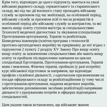
Крім того, відповідно до цього підпункту, маються на увазі
військові рядового складу, сержантського та старшинського
складу, які під час дії воєнного стану проходять військову
службу за призовом під час мобілізації, на особливий період,
військову службу за призовом осіб із числа резервістів в
особливий період або військову службу за контрактом, та які
мають вищу освіту ступеня магістра за спеціальностями
Технології медичної діагностики та лікування (спеціалізація
Протезування-ортезування), Терапія та реабілітація,
Біомедична інженерія (освітня програма з технологій
протезно-ортопедичних виробів) чи прирівняну до неї згідно з
підпунктом 2 пункту 2 розділу XV Закону Про вищу освіту
вищу освіту за зазначеними спеціальностями або мають вищу
освіту та пройшли післядипломне навчання на циклах
спеціалізації Ерготерапія, Протезування-ортезування, Терапія
мови і мовлення, Фізична терапія, пройшли (у разі потреби)
курс військової підготовки за напрямом, що відповідає
профілю службової діяльності, з одночасним призначенням на
посади офіцерського складу за реабілітаційними (у тому числі
з протезування-ортезування, надання медичних виробів,
забезпечення допоміжними засобами реабілітації) напрямами
діяльності з урахуванням потреби в офіцерах відповідних
спеціальностей.
Цим указом також встановлено, що військове звання