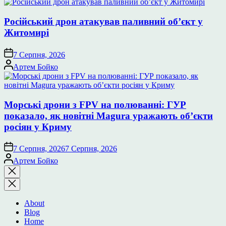
Російський дрон атакував паливний об’єкт у
Житомирі
7 Серпня, 2026
Опубліковано
Артем Бойко
Морські дрони з FPV на полюванні: ГУР
показало, як новітні Magura уражають об’єкти
росіян у Криму
7 Серпня, 2026
7 Серпня, 2026
Опубліковано
Артем Бойко
Закрити
пошук
About
Blog
Home