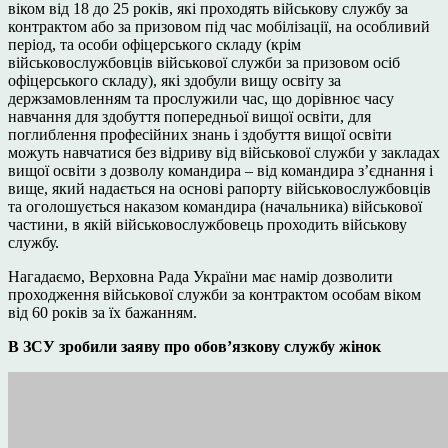
віком від 18 до 25 років, які проходять військову службу за
контрактом або за призовом під час мобілізації, на особливий
період, та особи офіцерського складу (крім
військовослужбовців військової служби за призовом осіб
офіцерського складу), які здобули вищу освіту за
держзамовленням та прослужили час, що дорівнює часу
навчання для здобуття попередньої вищої освіти, для
поглиблення професійних знань і здобуття вищої освіти
можуть навчатися без відриву від військової служби у закладах
вищої освіти з дозволу командира – від командира з’єднання і
вище, який надається на основі рапорту військовослужбовців
та оголошується наказом командира (начальника) військової
частини, в якій військовослужбовець проходить військову
службу.
Нагадаємо, Верховна Рада України має намір дозволити
проходження військової служби за контрактом особам віком
від 60 років за їх бажанням.
В ЗСУ зробили заяву про обов’язкову службу жінок