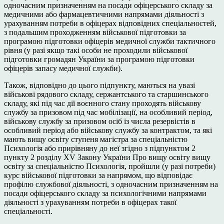
одночасним призначенням на посади офіцерського складу за
медичними або фармацевтичними напрямами діяльності з
урахуванням потреби в офіцерах відповідних спеціальностей,
з подальшим проходженням військової підготовки за
програмою підготовки офіцерів медичної служби тактичного
рівня (у разі якщо такі особи не проходили військової
підготовки громадян України за програмою підготовки
офіцерів запасу медичної служби).
Також, відповідно до цього підпункту, маються на увазі
військові рядового складу, сержантського та старшинського
складу, які під час дії воєнного стану проходять військову
службу за призовом під час мобілізації, на особливий період,
військову службу за призовом осіб із числа резервістів в
особливий період або військову службу за контрактом, та які
мають вищу освіту ступеня магістра за спеціальністю
Психологія або прирівняну до неї згідно з підпунктом 2
пункту 2 розділу XV Закону України Про вищу освіту вищу
освіту за спеціальністю Психологія, пройшли (у разі потреби)
курс військової підготовки за напрямом, що відповідає
профілю службової діяльності, з одночасним призначенням на
посади офіцерського складу за психологічними напрямами
діяльності з урахуванням потреби в офіцерах такої
спеціальності.