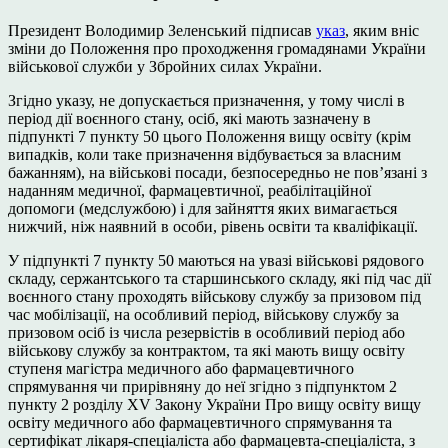
Президент Володимир Зеленський підписав
указ
, яким вніс
зміни до Положення про проходження громадянами України
військової служби у Збройних силах України.
Згідно указу, не допускається призначення, у тому числі в
період дії воєнного стану, осіб, які мають зазначену в
підпункті 7 пункту 50 цього Положення вищу освіту (крім
випадків, коли таке призначення відбувається за власним
бажанням), на військові посади, безпосередньо не пов’язані з
наданням медичної, фармацевтичної, реабілітаційної
допомоги (медслужбою) і для зайняття яких вимагається
нижчий, ніж наявний в особи, рівень освіти та кваліфікації.
У підпункті 7 пункту 50 маються на увазі військові рядового
складу, сержантського та старшинського складу, які під час дії
воєнного стану проходять військову службу за призовом під
час мобілізації, на особливий період, військову службу за
призовом осіб із числа резервістів в особливий період або
військову службу за контрактом, та які мають вищу освіту
ступеня магістра медичного або фармацевтичного
спрямування чи прирівняну до неї згідно з підпунктом 2
пункту 2 розділу XV Закону України Про вищу освіту вищу
освіту медичного або фармацевтичного спрямування та
сертифікат лікаря-спеціаліста або фармацевта-спеціаліста, з