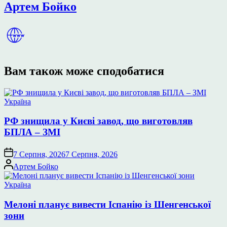
Артем Бойко
Вам також може сподобатися
Опублікувати
Україна
у
РФ знищила у Києві завод, що виготовляв
БПЛА – ЗМІ
7 Серпня, 2026
7 Серпня, 2026
Опубліковано
Артем Бойко
Опублікувати
Україна
у
Мелоні планує вивести Іспанію із Шенгенської
зони