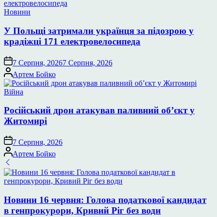
Опублікувати
Новини
у
У Польщі затримали українця за підозрою у
крадіжці 171 електровелосипеда
7 Серпня, 2026
7 Серпня, 2026
Опубліковано
Артем Бойко
Опублікувати
Війна
у
Російський дрон атакував паливний об’єкт у
Житомирі
7 Серпня, 2026
Опубліковано
Артем Бойко
Новини 16 червня: Голова податкової кандидат
в генпрокурори, Кривий Ріг без води