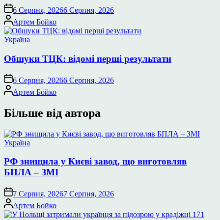
6 Серпня, 2026
6 Серпня, 2026
Опубліковано
Артем Бойко
Опублікувати
Україна
у
Обшуки ТЦК: відомі перші результати
6 Серпня, 2026
6 Серпня, 2026
Опубліковано
Артем Бойко
Більше від автора
Опублікувати
Україна
у
РФ знищила у Києві завод, що виготовляв
БПЛА – ЗМІ
7 Серпня, 2026
7 Серпня, 2026
Опубліковано
Артем Бойко