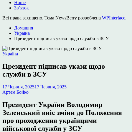
Home
Зв’язок
Всі права захищено. Тема NewsBerry розроблена
WPInterface
.
Домашня
Україна
Президент підписав укази щодо служби в ЗСУ
Опублікувати
Україна
у
Президент підписав укази щодо
служби в ЗСУ
17 Червня, 2025
17 Червня, 2025
Артем Бойко
Президент України Володимир
Зеленський вніс зміни до Положення
про проходження українцями
військової служби у ЗСУ