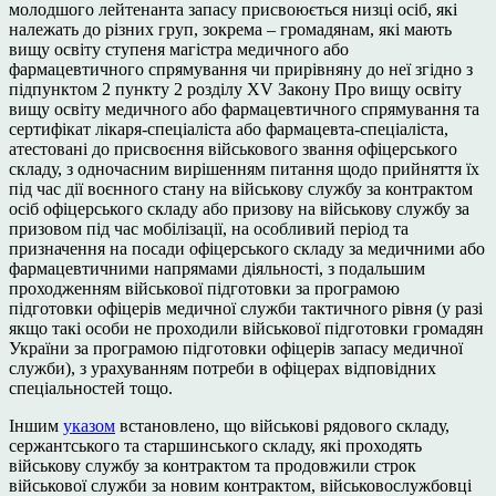
молодшого лейтенанта запасу присвоюється низці осіб, які
належать до різних груп, зокрема – громадянам, які мають
вищу освіту ступеня магістра медичного або
фармацевтичного спрямування чи прирівняну до неї згідно з
підпунктом 2 пункту 2 розділу XV Закону Про вищу освіту
вищу освіту медичного або фармацевтичного спрямування та
сертифікат лікаря-спеціаліста або фармацевта-спеціаліста,
атестовані до присвоєння військового звання офіцерського
складу, з одночасним вирішенням питання щодо прийняття їх
під час дії воєнного стану на військову службу за контрактом
осіб офіцерського складу або призову на військову службу за
призовом під час мобілізації, на особливий період та
призначення на посади офіцерського складу за медичними або
фармацевтичними напрямами діяльності, з подальшим
проходженням військової підготовки за програмою
підготовки офіцерів медичної служби тактичного рівня (у разі
якщо такі особи не проходили військової підготовки громадян
України за програмою підготовки офіцерів запасу медичної
служби), з урахуванням потреби в офіцерах відповідних
спеціальностей тощо.
Іншим
указом
встановлено, що військові рядового складу,
сержантського та старшинського складу, які проходять
військову службу за контрактом та продовжили строк
військової служби за новим контрактом, військовослужбовці