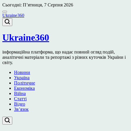
Перейти
Сьогодні: П’ятниця, 7 Серпня 2026
до
вмісту
Ukraine360
Ukraine360
інформаційна платформа, що надає повний огляд подій,
аналітичні матеріали та репортажі з різних куточків України і
світу.
Новини
Україна
Політичне
Економіка
Війна
Статті
Відео
Зв’язок