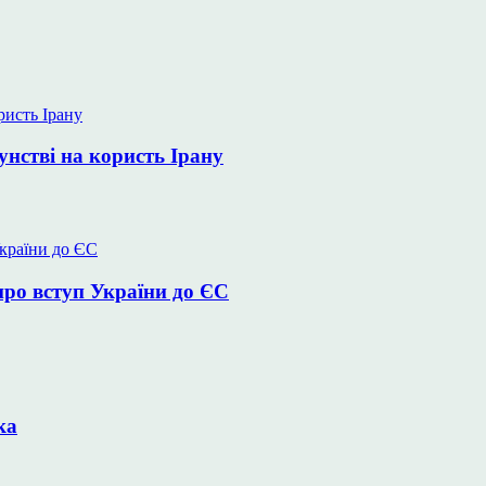
унстві на користь Ірану
про вступ України до ЄС
ка