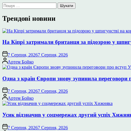
Пошук:
Трендові новини
На Кіпрі затримали британця за підозрою у шпиг
7 Серпня, 2026
7 Серпня, 2026
Опубліковано
Артем Бойко
Одна з країн Європи знову зупинила переговори 
7 Серпня, 2026
7 Серпня, 2026
Опубліковано
Артем Бойко
Усик відзначив у соцмережах другий успіх Хижня
7 Серпня, 2026
7 Серпня, 2026