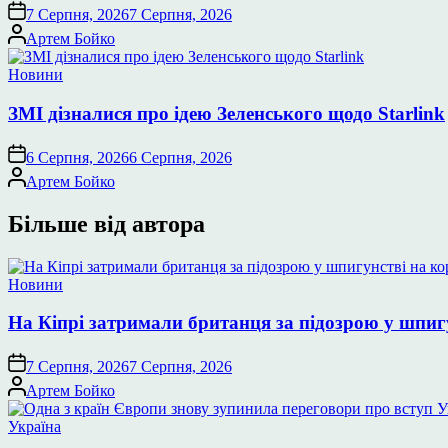
7 Серпня, 2026
7 Серпня, 2026
Опубліковано
Артем Бойко
Опублікувати
Новини
у
ЗМІ дізналися про ідею Зеленського щодо Starlink
6 Серпня, 2026
6 Серпня, 2026
Опубліковано
Артем Бойко
Більше від автора
Опублікувати
Новини
у
На Кіпрі затримали британця за підозрою у шпиг
7 Серпня, 2026
7 Серпня, 2026
Опубліковано
Артем Бойко
Опублікувати
Україна
у