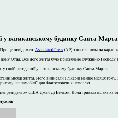
ї у ватиканському будинку Санта-Марта 
 Про це повідомляє
Associated Press
(AP) з посиланням на кардина
 дому Отця. Все його життя було присвячене служінню Господу т
 у своїй резиденції у ватиканському будинку Санта-Марта.
танні місяці життя. Його виписали з лікарні менше місяця тому. 
дкритому “папамобілі” для благословення немовлят.
віцепрезидентом США Джей Ді Венсом. Вона тривала кілька хвил
служінь