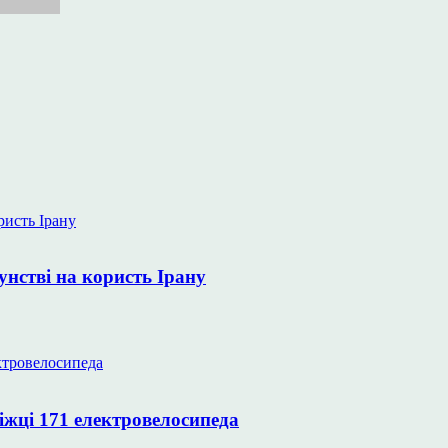
унстві на користь Ірану
іжці 171 електровелосипеда