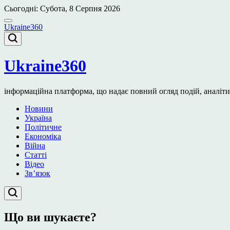
Перейти
Сьогодні: Субота, 8 Серпня 2026
до
вмісту
Ukraine360
Ukraine360
інформаційна платформа, що надає повний огляд подій, аналітичн
Новини
Україна
Політичне
Економіка
Війна
Статті
Відео
Зв’язок
Що ви шукаєте?