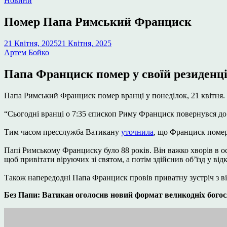
Новини
у
Помер Папа Римський Франциск
21 Квітня, 2025
21 Квітня, 2025
Артем Бойко
Папа Франциск помер у своїй резиденці
Папа Римський Франциск помер вранці у понеділок, 21 квітня.
“Сьогодні вранці о 7:35 єпископ Риму Франциск повернувся до
Тим часом пресслужба Ватикану
уточнила
, що Франциск помер
Папі Римському Франциску було 88 років. Він важко хворів в ос
щоб привітати віруючих зі святом, а потім здійснив об’їзд у ві
Також напередодні Папа Франциск провів приватну зустріч з 
Без Папи: Ватикан оголосив новий формат великодніх бого