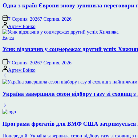
Одна з країн Європи знову зупинила переговори 
7 Серпня, 2026
7 Серпня, 2026
Опубліковано
Артем Бойко
Опублікувати
Відео
у
Усик відзначив у соцмережах другий успіх Хижня
7 Серпня, 2026
7 Серпня, 2026
Опубліковано
Артем Бойко
Україна завершила сезон відбору газу зі сховищ з
Програма фрегатів для ВМФ США затримується 
Навігація
Попередній:
Україна завершила сезон відбору газу зі сховищ з