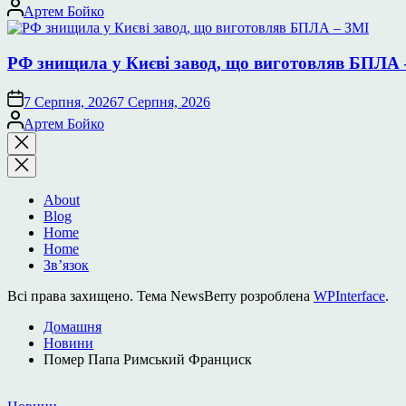
Опубліковано
Артем Бойко
РФ знищила у Києві завод, що виготовляв БПЛА 
7 Серпня, 2026
7 Серпня, 2026
Опубліковано
Артем Бойко
Закрити
пошук
About
Blog
Home
Home
Зв’язок
Всі права захищено. Тема NewsBerry розроблена
WPInterface
.
Домашня
Новини
Помер Папа Римський Франциск
Опублікувати