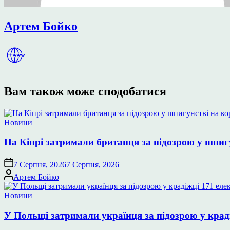
Артем Бойко
Вам також може сподобатися
Опублікувати
Новини
у
На Кіпрі затримали британця за підозрою у шпиг
7 Серпня, 2026
7 Серпня, 2026
Опубліковано
Артем Бойко
Опублікувати
Новини
у
У Польщі затримали українця за підозрою у крад