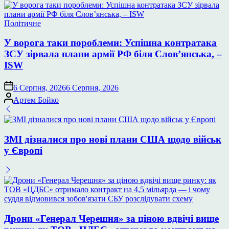
Опублікувати
Політичне
у
У ворога таки пороблеми: Успішна контратака
ЗСУ зірвала плани армії РФ біля Слов’янська, –
ISW
6 Серпня, 2026
6 Серпня, 2026
Опубліковано
Артем Бойко
ЗМІ дізналися про нові плани США щодо військ
у Європі
Дрони «Генерал Черешня» за ціною вдвічі вище