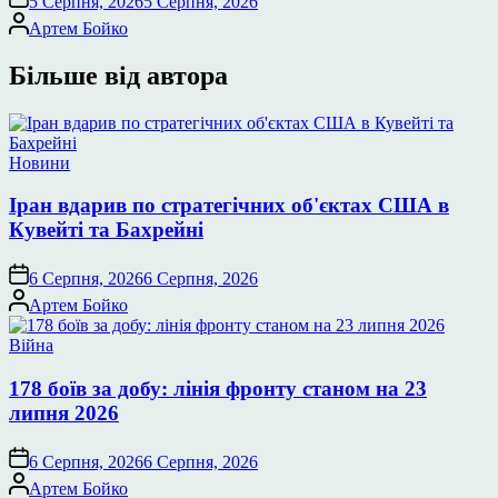
5 Серпня, 2026
5 Серпня, 2026
Опубліковано
Артем Бойко
Більше від автора
Опублікувати
Новини
у
Іран вдарив по стратегічних об'єктах США в
Кувейті та Бахрейні
6 Серпня, 2026
6 Серпня, 2026
Опубліковано
Артем Бойко
Опублікувати
Війна
у
178 боїв за добу: лінія фронту станом на 23
липня 2026
6 Серпня, 2026
6 Серпня, 2026
Опубліковано
Артем Бойко