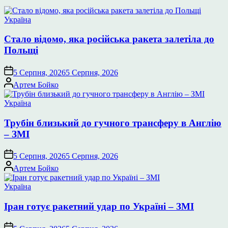
Опублікувати
Україна
у
Стало відомо, яка російська ракета залетіла до
Польщі
5 Серпня, 2026
5 Серпня, 2026
Опубліковано
Артем Бойко
Опублікувати
Україна
у
Трубін близький до гучного трансферу в Англію
– ЗМІ
5 Серпня, 2026
5 Серпня, 2026
Опубліковано
Артем Бойко
Опублікувати
Україна
у
Іран готує ракетний удар по Україні – ЗМІ