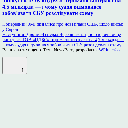
ринку: як ТОВ «ЦДБС» отримало контракт на
4,5 мільярда — і чому суддя відмовився
зобов’язати СБУ розслідувати схему
Навігація
Попередній:
ЗМІ дізналися про нові плани США щодо військ
у Європі
записів
Наступний:
Дрони «Генерал Черешня» за ціною вдвічі вище
ринку: як ТОВ «ЦДБС» отримало контракт на 4,5 мільярда —
і чому суддя відмовився зобов’язати СБУ розслідувати схему
Всі права захищено. Тема NewsBerry розроблена
WPInterface
.