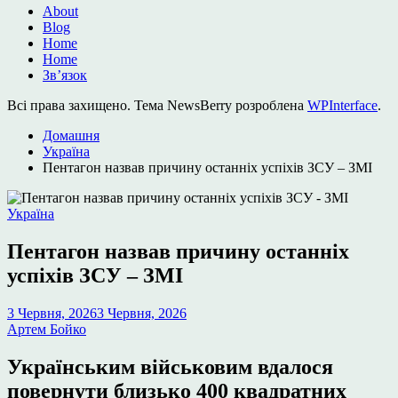
About
Blog
Home
Home
Зв’язок
Всі права захищено. Тема NewsBerry розроблена
WPInterface
.
Домашня
Україна
Пентагон назвав причину останніх успіхів ЗСУ – ЗМІ
Опублікувати
Україна
у
Пентагон назвав причину останніх
успіхів ЗСУ – ЗМІ
3 Червня, 2026
3 Червня, 2026
Артем Бойко
Українським військовим вдалося
повернути близько 400 квадратних