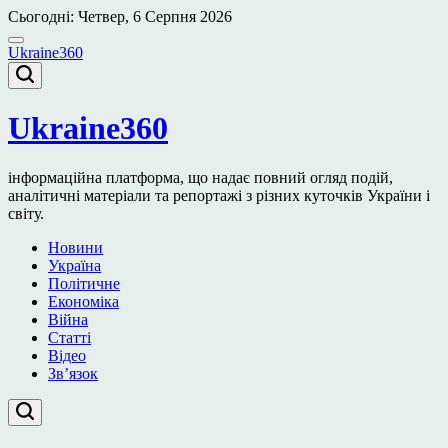
Перейти
Сьогодні: Четвер, 6 Серпня 2026
до
вмісту
Ukraine360
Ukraine360
інформаційна платформа, що надає повний огляд подій,
аналітичні матеріали та репортажі з різних куточків України і
світу.
Новини
Україна
Політичне
Економіка
Війна
Статті
Відео
Зв’язок