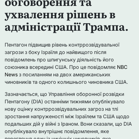
обговорення та
ухвалення рішень в
адміністрації Трампа.
Пентагон підвищив рівень контррозвідувальної
загрози з боку Ізраїля до найвищого після
повідомлень про шпигунську діяльність його
союзника всередині США. Про це повідомляє
NBC
News
з посиланням на двох американських
чиновників та одного колишнього чиновника США.
Зазначається, що Управління оборонної розвідки
Пентагону (DIA) останніми тижнями опублікувало
нову оцінку контррозвідувальних загроз на тлі
зростання напруженості між Ізраїлем та США щодо
подальших дій у війні з Іраном. Вони сказали, що DIA
опублікувало внутрішнє повідомлення, яке
переглянув один із нинішніх чиновників, яке