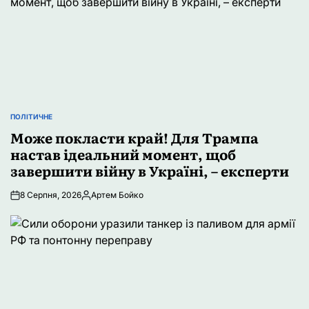
ПОЛІТИЧНЕ
ОПУБЛІКУВАТИ
У
Може покласти край! Для Трампа
настав ідеальний момент, щоб
завершити війну в Україні, – експерти
8 Серпня, 2026
Артем Бойко
Опубліковано