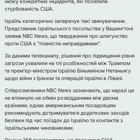
низку конкретних інцидентів, які посилили
стурбованість США.
Ізраїль категорично заперечує такі звинувачення.
Представник ізраїльського посольства у Вашингтоні
заявив NBC News, що твердження про шпигунство
проти США є “повністю неправдивими”.
За даними телеканалу, рішення про підвищення рівня
загрози ухвалили на тлі розбіжностей між Трампом
та прем’єр-міністром Ізраїлю Біньяміном Нетаньягу
щодо війни з Іраном та операцій Ізраїлю в Лівані.
Співрозмовники NBC News зазначають, що наразі це
не вплинуло на обмін розвідданими між двома
країнами, однак американським посадовцям
рекомендують дотримуватися додаткових заходів
безпеки під час поїздок до Ізраїлю та контактів з
ізраїльськими чиновниками.