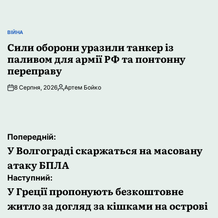
ВІЙНА
ОПУБЛІКУВАТИ
У
Сили оборони уразили танкер із
паливом для армії РФ та понтонну
переправу
8 Серпня, 2026
Артем Бойко
Опубліковано
Навігація
Попередній:
записів
У Волгограді скаржаться на масовану
атаку БПЛА
Наступний:
У Греції пропонують безкоштовне
житло за догляд за кішками на острові