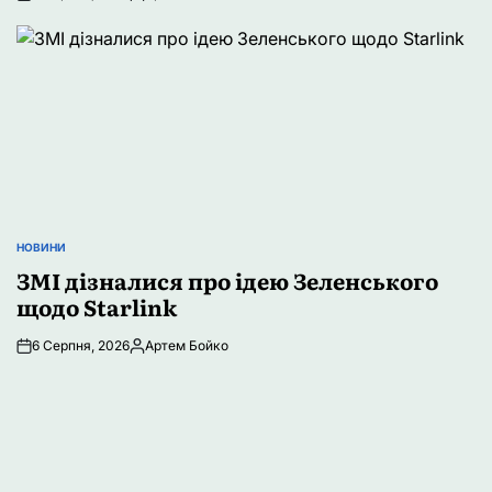
Опубліковано
НОВИНИ
ОПУБЛІКУВАТИ
У
ЗМІ дізналися про ідею Зеленського
щодо Starlink
6 Серпня, 2026
Артем Бойко
Опубліковано