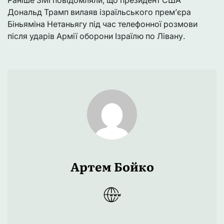
Раніше ЗМІ повідомляли, що президент США
Дональд Трамп вилаяв ізраїльського прем’єра
Біньяміна Нетаньягу під час телефонної розмови
після ударів Армії оборони Ізраїлю по Лівану.
Артем Бойко