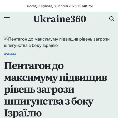
Перейти
Сьогодні: Субота, 8 Серпня 2026
3
:
13
:
48
PM
до
Ukraine360
вмісту
НОВИНИ
ОПУБЛІКУВАТИ
Пентагон до
У
максимуму підвищив
рівень загрози
шпигунства з боку
Ізраїлю