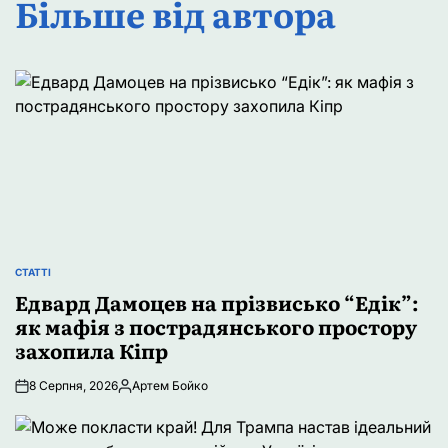
Більше від автора
СТАТТІ
ОПУБЛІКУВАТИ
У
Едвард Дамоцев на прізвисько “Едік”:
як мафія з пострадянського простору
захопила Кіпр
8 Серпня, 2026
Артем Бойко
Опубліковано